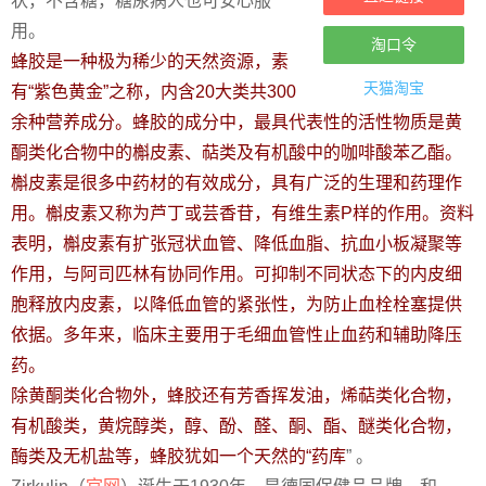
状，不含糖，糖尿病人也可安心服
用。
淘口令
蜂胶是一种极为稀少的天然资源，素
天猫淘宝
有“紫色黄金”之称，内含20大类共300
余种营养成分。蜂胶的成分中，最具代表性的活性物质是黄
酮类化合物中的槲皮素、萜类及有机酸中的咖啡酸苯乙酯。
槲皮素是很多中药材的有效成分，具有广泛的生理和药理作
用。槲皮素又称为芦丁或芸香苷，有维生素P样的作用。资料
表明，槲皮素有扩张冠状血管、降低血脂、抗血小板凝聚等
作用，与阿司匹林有协同作用。可抑制不同状态下的内皮细
胞释放内皮素，以降低血管的紧张性，为防止血栓栓塞提供
依据。多年来，临床主要用于毛细血管性止血药和辅助降压
药。
除黄酮类化合物外，蜂胶还有芳香挥发油，烯萜类化合物，
有机酸类，黄烷醇类，醇、酚、醛、酮、酯、醚类化合物，
酶类及无机盐等，蜂胶犹如一个天然的“药库
” 。