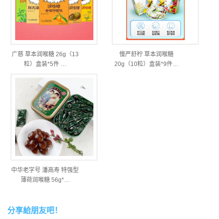
广慈 草本润喉糖 26g（13
慢严舒柠 草本润喉糖
粒）盒装*5件 …
20g（10粒）盒装*9件…
中华老字号 潘高寿 特强型
薄荷润喉糖 56g*…
分享給朋友吧！