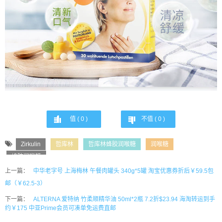
值 (
0
)
不值 (
0
)
Zirkulin
哲库林
哲库林蜂胶润喉糖
润喉糖
蜂胶润喉糖
上一篇：
中华老字号 上海梅林 午餐肉罐头 340g*5罐 淘宝优惠券折后￥59.5包
邮（￥62.5-3）
下一篇：
ALTERNA 爱特纳 竹柔顺精华油 50ml*2瓶 7.2折$23.94 海淘转运到手
约￥175 中亚Prime会员可凑单免运费直邮