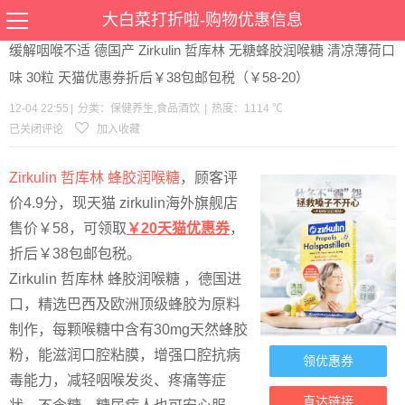
当前位置：
首页
>
优惠
>
保健养生
食品酒饮
>文章详情
大白菜打折啦-购物优惠信息
缓解咽喉不适 德国产 Zirkulin 哲库林 无糖蜂胶润喉糖 清凉薄荷口
味 30粒 天猫优惠券折后￥38包邮包税（￥58-20）
12-04 22:55
|
分类：
保健养生
,
食品酒饮
|
热度：1114 ℃
已关闭评论
加入收藏
Zirkulin 哲库林 蜂胶润喉糖
，顾客评
价4.9分，现天猫 zirkulin海外旗舰店
售价￥58，可领取
￥20天猫优惠券
，
折后￥38包邮包税。
Zirkulin 哲库林 蜂胶润喉糖 ，德国进
口，精选巴西及欧洲顶级蜂胶为原料
制作，每颗喉糖中含有30mg天然蜂胶
粉，能滋润口腔粘膜，增强口腔抗病
领优惠券
毒能力，减轻咽喉发炎、疼痛等症
直达链接