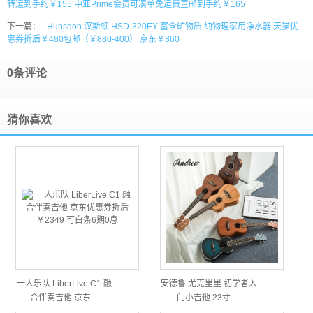
转运到手约￥155 中亚Prime会员可凑单免运费直邮到手约￥165
下一篇：
Hunsdon 汉斯顿 HSD-320EY 富含矿物质 纯物理家用净水器 天猫优
惠券折后￥480包邮（￥880-400） 京东￥860
0条评论
猜你喜欢
一人乐队 LiberLive C1 融
安德鲁 尤克里里 初学者入
合伴奏吉他 京东…
门小吉他 23寸 …