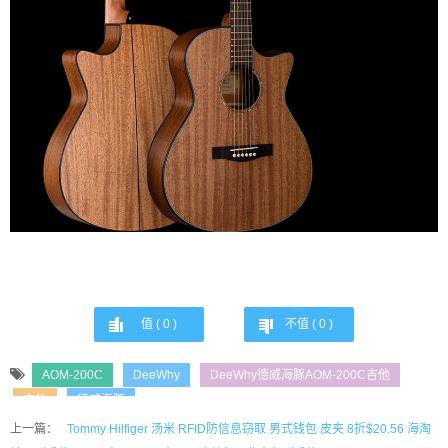
值 (
0
)
不值 (
0
)
AOM-200C
DeeWhy
DeeWhy德威海豚AOM-200C吉他
吉他
德威海豚
上一篇：
Tommy Hilfiger 汤米 RFID防信息窃取 男式钱包 皮夹 8折$20.56 海淘