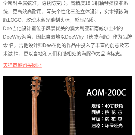
全密封金属弦准，隐锈防变形。高精度18:1铜轴琴弦校准系
统，更高效高耐用。琴头个性化三维立体设计，实木镶嵌海
豚LOGO，玫瑰木激光雕刻头标，彰显品质。
Dee吉他设计室位于风景优美的澳大利亚新南威尔士州的
DeeWhy海湾，因此自豪地以DeeWhy（德威海豚）作为品牌
命 名，吉他设计师Dee在他的作品中投入了丰富的创意及艺
术激 情，更以当地和人们和谐相处的海豚作为品牌标志。
天猫商城购买网址