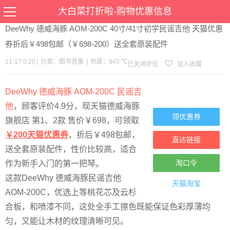
当前位置：
首页
>
优惠
>
图书音像
>文章详情
大白菜打折啦-购物优惠信息
DeeWhy 德威海豚 AOM-200C 40寸/41寸初学民谣吉他 天猫优惠
券折后￥498包邮（￥698-200）送全套原装配件
11-17 0:20
|
分类：
图书音像
|
热度：943 ℃
已关闭评论
加入收藏
DeeWhy 德威海豚 AOM-200C 民谣吉
他
，顾客评价4.9分，现天猫德威海豚
领优惠券
旗舰店 第1、2款 售价￥698，可领取
￥200天猫优惠券
，折后￥498包邮，
直达链接
送全套原装配件，性价比较高，适合
淘口令
作为新手入门的第一把琴。
这款DeeWhy 德威海豚民谣吉他
天猫淘宝
AOM-200C，优选上等桃花芯及云杉
合板，和喷漆不同，这处全手工擦色既能保证色彩厚薄均
匀，又能让木材的纹理清晰可见。