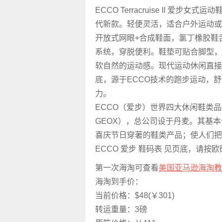
ECCO Terracruise II 爱步女式运
代新款。轻便灵活，适合户外运动或
开放式网眼+合成鞋面，氯丁橡胶鞋
系统，穿脱便利。鞋垫可贴合脚型，
软自然的运动感。现代运动休闲直接注
底，源于ECCO技术的跑步运动，
力。
ECCO（爱步）世界四大休闲鞋类品牌
GEOX），总公司设于丹麦。其基
喜庆节日穿著的鞋类产品；使人们把
ECCO 爱步 鞋码表 见页底，请按
第一次海淘可查看
美国亚马逊海淘教
海淘到手价：
当前价格：$48(￥301)
转运重量：3磅