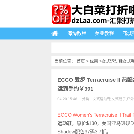
海淘教程
美亚教程
商城
当前位置：
首页
>
优惠
>
女式运动鞋
女式
ECCO 爱步 Terracruise I
运到手约￥391
04-20 15:46
|
分类：
女式运动鞋
,
女式鞋子
,
户外
ECCO Women's Terracruise II Trail
运动鞋，原价$130
，美国亚马逊现Dark
Shadow配色37码3.7折
。