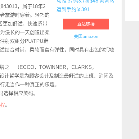
动鞋843013，属于18年2
者旅游时穿着。轻巧的
舌更加舒适，快速系带
直达链接
为漫长的一天创造出柔
美国amazon
射双组分PU/TPU鞋
舒适结合时尚，柔软而富有弹性，同时具有出色的抓地
之一（ECCO，TOWINNER，CLARKS，
本设计哲学是为顾客设计及制造最舒适的上班、消闲及
行走当作一种真正的乐趣。
欧码选择相应美码。
程
。