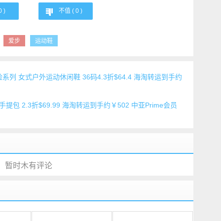
0
)
不值 (
0
)
爱步
运动鞋
re 探险系列 女式户外运动休闲鞋 36码4.3折$64.4 海淘转运到手约
 女式手提包 2.3折$69.99 海淘转运到手约￥502 中亚Prime会员
暂时木有评论