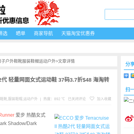
筛选
晒单
商家导航
天猫淘宝优惠券
鞋子
户外鞋靴
服装鞋帽
运动户外
>文章详情
分
I 热酷2代 轻量网面女式运动鞋 37码3.7折$48 海淘转
扫
鞋靴
,
服装鞋帽
,
运动户外
|
热度：892 ℃
已关闭评论
加入收藏
 Runner
爱步 热酷女式
 Shadow/Dark