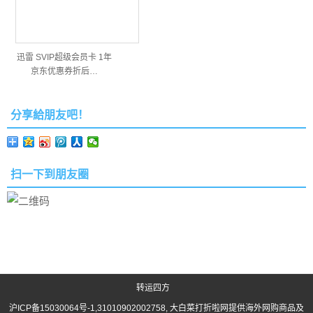
迅雷 SVIP超级会员卡 1年
京东优惠券折后…
分享給朋友吧！
扫一下到朋友圈
转运四方
沪ICP备15030064号-1
,31010902002758, 大白菜打折啦网提供海外网购商品及