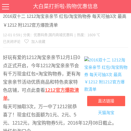
当前位置：
首页
>
优惠
>
优惠码券
国内商城优惠码
>文章详情
大白菜打折啦-购物优惠信息
2016双十二 1212淘宝亲亲节 红包/淘宝购物券 每天可抽3次 最高
￥1212 附1212官方爆款清单
12-01 0:59
|
分类：
优惠码券
,
国内商城优惠码
|
热度：1609 ℃
已关闭评论
加入收藏
好玩有爱的1212淘宝亲亲节12月1日0
点正式开启，今年1212淘宝亲亲节会
有千万现金红包+淘宝购物券，更有淘
宝亲亲节活动优质商品和特色卖家特
色店铺，可点此查看
1212官方爆款清
单
。
直达链接
每天可抽取3次，万一中了1212就恭
天猫淘宝
喜了！现金红包面额为1元、2元、5
元、1212元，淘宝购物券5元，2016年12月08日截止。