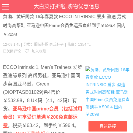
当前位置：
首页
>
优惠
>
服装鞋帽
男式鞋子
>文章详情
大白菜打折啦-购物优惠信息
黄渤、黄轩同款 16年春夏款 ECCO INTRINSIC 爱步 盈速 男式
时尚高帮鞋 亚马逊中国Prime会员免运费直邮到手￥596.4 国内
￥2099
12-09 1:45
|
分类：
服装鞋帽
,
男式鞋子
|
热度：1354 ℃
已关闭评论
加入收藏
ECCO Intrinsic 1, Men's Trainers 爱步
盈速缘系列 高帮男鞋，亚马逊中国同
步英国亚马逊，Green
(DIOPTASE01029)
色4售价
￥532.98，8 UK码（41，42码）有
货。
亚马逊中国prime会员（包括试用
会员）可享受订单满￥200免直邮运
费
，税费￥63.42，到手约￥596.4。
直达链接