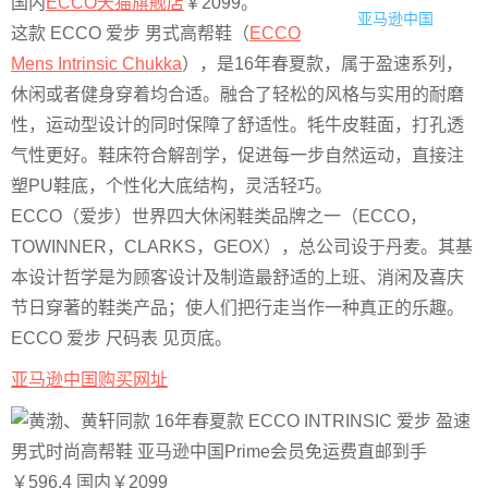
国内
ECCO天猫旗舰店
￥2099。
亚马逊中国
这款 ECCO 爱步 男式高帮鞋（
ECCO
Mens Intrinsic Chukka
），是16年春夏款，属于盈速系列，
休闲或者健身穿着均合适。融合了轻松的风格与实用的耐磨
性，运动型设计的同时保障了舒适性。牦牛皮鞋面，打孔透
气性更好。鞋床符合解剖学，促进每一步自然运动，直接注
塑PU鞋底，个性化大底结构，灵活轻巧。
ECCO（爱步）世界四大休闲鞋类品牌之一（ECCO，
TOWINNER，CLARKS，GEOX），总公司设于丹麦。其基
本设计哲学是为顾客设计及制造最舒适的上班、消闲及喜庆
节日穿著的鞋类产品；使人们把行走当作一种真正的乐趣。
ECCO 爱步 尺码表 见页底。
亚马逊中国购买网址