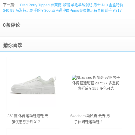
下一篇：
Fred Perry Tipped 弗莱德·派瑞 羊毛羊绒混纺 男士围巾 金盒特价
$40.99 海淘转运到手约￥300 亚马逊中国Prime会员免运费直邮到手￥317
0条评论
猜你喜欢
361度 休闲运动鞋跑鞋 天
Skechers 斯凯奇 云野 男
猫优惠券折后￥ 7…
子休闲鞋运动鞋 2…