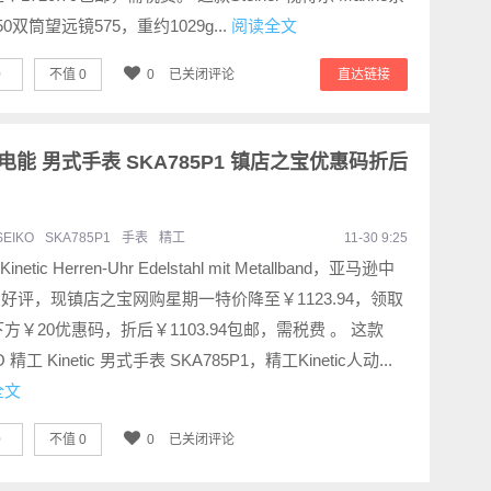
50双筒望远镜575，重约1029g...
阅读全文
0
不值
0
0
已关闭评论
直达链接
 人动电能 男式手表 SKA785P1 镇店之宝优惠码折后
SEIKO
SKA785P1
手表
精工
11-30 9:25
 Kinetic Herren-Uhr Edelstahl mit Metallband，亚马逊中
星好评，现镇店之宝网购星期一特价降至￥1123.94，领取
方￥20优惠码，折后￥1103.94包邮，需税费 。 这款
O 精工 Kinetic 男式手表 SKA785P1，精工Kinetic人动...
全文
0
不值
0
0
已关闭评论