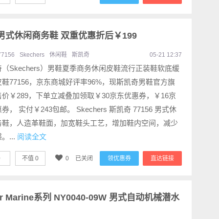
156 男式休闲商务鞋 双重优惠折后￥199
77156
Skechers
休闲鞋
斯凯奇
05-21 12:37
（Skechers）男鞋夏季商务休闲皮鞋流行正装鞋软底缓
鞋77156，京东商城好评率96%，现斯凯奇男鞋官方旗
价￥289，下单立减叠加领取￥30京东优惠券，￥16京
券， 实付￥243包邮。 Skechers 斯凯奇 77156 男式休
务鞋，人造革鞋面，加宽鞋头工艺，增加鞋内空间，减少
。...
阅读全文
0
不值
0
0
已关闭
领优惠券
直达链接
ster Marine系列 NY0040-09W 男式自动机械潜水