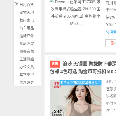
商用 
镜
日用百货
率99
宠物天地
贴3%
数码家电
￥95
汽车用品
阅读
运动户外
食品酒饮
值
图书音像
生活情趣
浪莎 无钢圈 聚拢防下垂深
优惠
办公文具
包邮 4色可选 淘金币可抵扣￥0.
其它类型
标签：
优惠码券
亚马逊中国京东商城天猫淘宝
浪莎 
莎拓程
实付￥
点“.