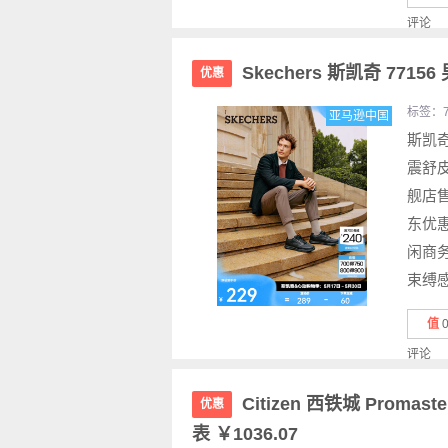
评论
Skechers 斯凯奇 77
优惠
标签：
亚马逊中国
斯凯奇
震舒皮
舰店售
东优惠
闲商
束缚感
值
评论
Citizen 西铁城 Proma
优惠
表 ￥1036.07