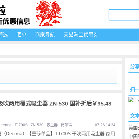
筛选
晒单
商家导航
天猫淘宝优惠券
分
扫
S 吸吹两用桶式吸尘器 ZN-530 国补折后￥95.48
文
deerma
TJ700S
ZN-530
吸尘器
德尔玛
07-26 14:34
美国
（Deerma）【重磅单品】TJ700S 干吹两用吸尘器 家用