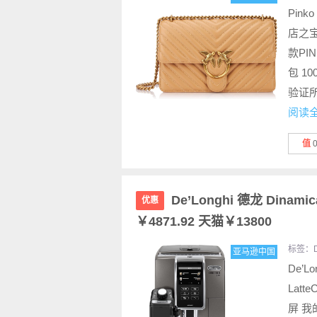
Pink
店之宝
款PI
包 1
验证
阅读
值
De’Longhi 德龙 Dinam
优惠
￥4871.92 天猫￥13800
标签：
亚马逊中国
De’L
Lat
屏 我