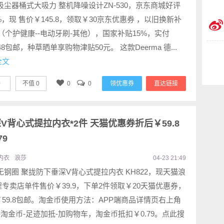
中国
吸尘器桶式大吸力 整机降噪设计ZN-530，京东商城好评
%，现 售价￥145.8，领取￥30京东优惠券 ，以旧换新补
（个护健康--电动牙刷-其他），国家补贴15%，实付
.48包邮，种草晒单享购物津贴50元。 这款Deerma 德...
全文
0
不值
0
0
0
领优惠券
直达链接
V背心式提拉内衣*2件 天猫优惠券折后￥59.8
79
内衣
浪莎
04-23 21:49
无钢圈 聚拢防下垂深V背心式提拉内衣 KH822，现天猫浪
专卖店单件售价￥39.9，下单2件领取￥20天猫优惠券，
59.8包邮。淘金币使用方法：APP端商品详情页右上角
..”-淘金币-足迹加抵-加购物车，淘金币抵扣￥0.79。点此搜