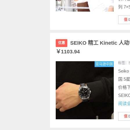
列 7×
值
SEIKO 精工 Kinetic
优惠
￥1103.94
标签：
亚马逊中国
Seiko
国 5
价格下
SEIK
阅读
值