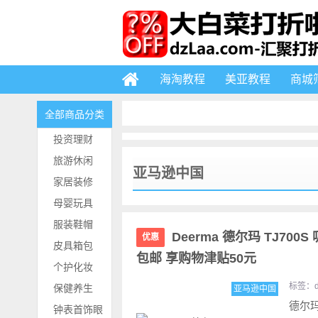
海淘教程
美亚教程
商城
全部商品分类
投资理财
旅游休闲
亚马逊中国
家居装修
母婴玩具
服装鞋帽
Deerma 德尔玛 TJ700
优惠
皮具箱包
包邮 享购物津贴50元
个护化妆
标签：
保健养生
亚马逊中国
德尔玛
钟表首饰眼