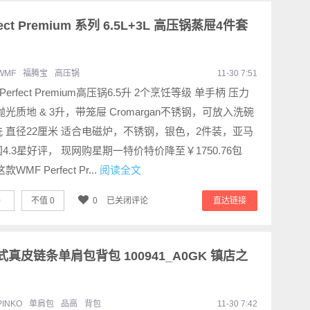
ct Premium 系列 6.5L+3L 高压锅蒸屉4件套
WMF
福腾宝
高压锅
11-30 7:51
Perfect Premium高压锅6.5升 2个烹饪等级 单手柄 压力
抛光质地 & 3升，带笼屉 Cromargan不锈钢，可放入洗碗
 直径22厘米 适合电磁炉，不锈钢，银色，2件装，亚马
4.3星好评， 现网购星期一特价特价降至￥1750.76包
款WMF Perfect Pr...
阅读全文
0
不值
0
0
已关闭评论
直达链接
 女式真皮链条单肩包背包 100941_A0GK 镇店之
PINKO
单肩包
品高
背包
11-30 7:42