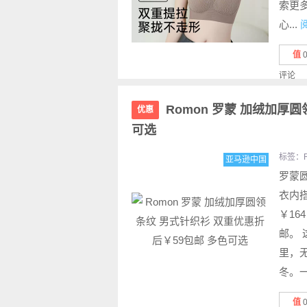
索更多
心...
值
评论
Romon 罗蒙 加绒加厚
优惠
可选
标签：
亚马逊中国
罗蒙
衣内搭
￥16
邮。 
里，
冬。一
值