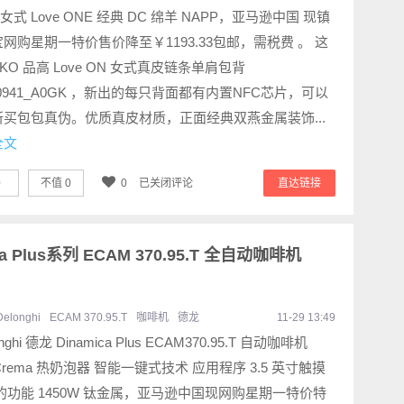
o 女式 Love ONE 经典 DC 绵羊 NAPP，亚马逊中国 现镇
网购星期一特价售价降至￥1193.33包邮，需税费 。 这
NKO 品高 Love ON 女式真皮链条单肩包背
00941_A0GK ，新出的每只背面都有内置NFC芯片，可以
所买包包真伪。优质真皮材质，正面经典双燕金属装饰...
全文
0
不值
0
0
已关闭评论
直达链接
ica Plus系列 ECAM 370.95.T 全自动咖啡机
Delonghi
ECAM 370.95.T
咖啡机
德龙
11-29 13:49
onghi 德龙 Dinamica Plus ECAM370.95.T 自动咖啡机
teCrema 热奶泡器 智能一键式技术 应用程序 3.5 英寸触摸
的功能 1450W 钛金属，亚马逊中国现网购星期一特价特