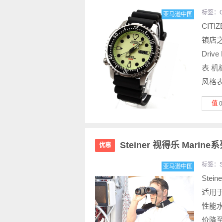
标签：
亚马逊中国
CIT
镇店之
Drive
表 机
风格表.
值
Steiner 视得乐 Marin
优惠
标签：
亚马逊中国
Stei
适用
性能
价降至￥