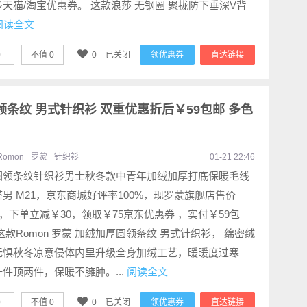
天猫/淘宝优惠券。 这款浪莎 无钢圈 聚拢防下垂深V背
阅读全文
0
不值
0
0
已关闭
领优惠券
直达链接
圆领条纹 男式针织衫 双重优惠折后￥59包邮 多色
Romon
罗蒙
针织衫
01-21 22:46
圆领条纹针织衫男士秋冬款中青年加绒加厚打底保暖毛线
男 M21，京东商城好评率100%，现罗蒙旗舰店售价
4，下单立减￥30，领取￥75京东优惠券 ，实付￥59包
这款Romon 罗蒙 加绒加厚圆领条纹 男式针织衫， 绵密绒
无惧秋冬凉意侵体内里升级全身加绒工艺，暖暖度过寒
件顶两件，保暖不臃肿。...
阅读全文
0
不值
0
0
已关闭
领优惠券
直达链接