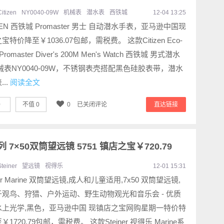
Citizen
NY0040-09W
机械表
潜水表
西铁城
12-04 13:25
IZEN 西铁城 Promaster 男士 自动潜水手表，亚马逊中国现
宝特价降至￥1036.07包邮，需税费。 这款Citizen Eco-
 Promaster Diver's 200M Men's Watch 西铁城 男式潜水
械表NY0040-09W，不锈钢表壳搭配黑色硅胶表带，潜水
..
阅读全文
0
不值
0
0
已关闭评论
直达链接
e系列 7×50双筒望远镜 5751 镇店之宝￥720.79
Steiner
望远镜
视得乐
12-01 15:31
ner Marine 双筒望远镜,成人和儿童适用,7x50 双筒望远镜,
于观鸟、狩猎、户外运动、野生动物观光和音乐会 - 优质
水上光学,黑色，亚马逊中国 现镇店之宝网购星期一特价特
1720.79包邮，需税费。 这款Steiner 视得乐 Marine系