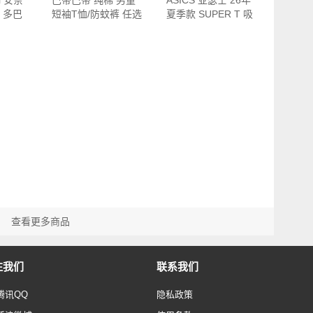
l 安奈
巴帝巴帝 纯棉 男童
ASICS 亚瑟士 26年
 多巴
短袖T恤/防蚊裤 任选
夏季款 SUPER T 吸
3…
湿速…
查看更多商品
注我们
联系我们
腾讯QQ
隐私政策