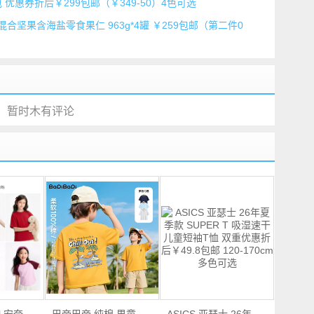
钱包 优惠券折后￥299包邮（￥349-50）4色可选
 大罐混合坚果含海盐零食果仁 963g*4罐 ￥259包邮（第二件0
暂时木有评论