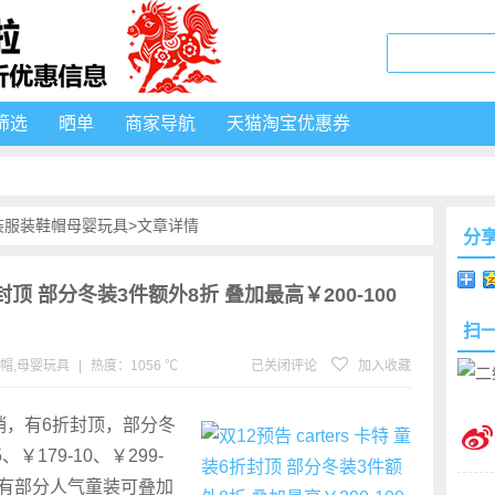
筛选
晒单
商家导航
天猫淘宝优惠券
装
服装鞋帽
母婴玩具
>文章详情
分
6折封顶 部分冬装3件额外8折 叠加最高￥200-100
扫
帽
,
母婴玩具
|
热度：1056 ℃
已关闭评论
加入收藏
2促销，有6折封顶，部分冬
￥179-10、￥299-
外还有部分人气童装可叠加