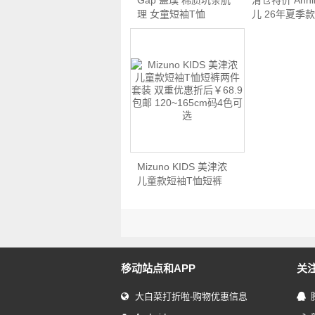
Gap 盖璞 棉质坑条肌
清仓特价 Anni
理 女童短袖T恤
儿 26年夏季款
7444…
胺…
Mizuno KIDS 美津浓
儿童款短袖T恤短裤
两…
移动站点和APP
关
大白菜打折啦-购物优惠信息