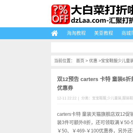
海淘教程
美亚教程
商城
当前位置：
首页
>
优惠
>
宝宝鞋服
少儿童
双12预告 carters 卡特 童装
优惠券
12-11 22:22
|
分类：
宝宝鞋服
,
少儿童装
,
服装鞋
carters卡特 童装天猫旗舰店双1
装3件可额外8折，还可领取满￥50-5、
￥50、￥469-￥100优惠券，另