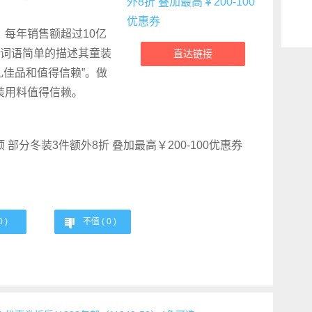
牌，每年销售额超过10亿
词语简单的描述其童装
直达链接
礼佳品和值得信赖”。做
童装用料值得信赖。
0
)
不值 (
0
)