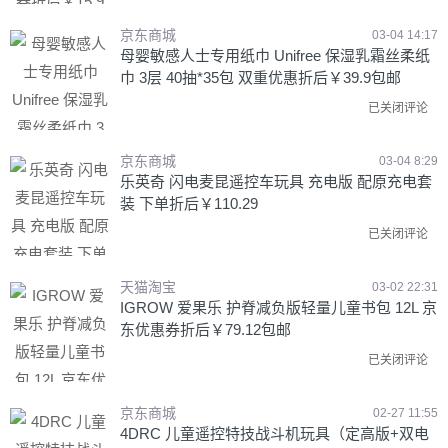
京东商城
03-04 14:17
母婴敏感人士专用纸巾 Unifree 保湿乳霜丝柔纸
巾 3层 40抽*35包 双重优惠折后￥39.9包邮
已关闭评论
京东商城
03-04 8:29
乐英奇 闪电麦昆遥控车玩具 充电版 配原充电套
装 下单折后￥110.29
已关闭评论
天猫淘宝
03-02 22:31
IGROW 爱果乐 护脊减负版轻量儿童书包 12L 京
东优惠券折后￥79.12包邮
已关闭评论
京东商城
02-27 11:55
4DRC 儿童遥控特技战斗机玩具（定高版+双电