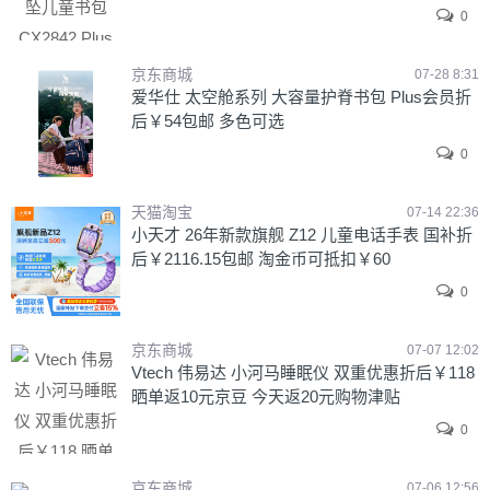
0
京东商城
07-28 8:31
爱华仕 太空舱系列 大容量护脊书包 Plus会员折
后￥54包邮 多色可选
0
天猫淘宝
07-14 22:36
小天才 26年新款旗舰 Z12 儿童电话手表 国补折
后￥2116.15包邮 淘金币可抵扣￥60
0
京东商城
07-07 12:02
Vtech 伟易达 小河马睡眠仪 双重优惠折后￥118
晒单返10元京豆 今天返20元购物津贴
0
京东商城
07-06 12:56