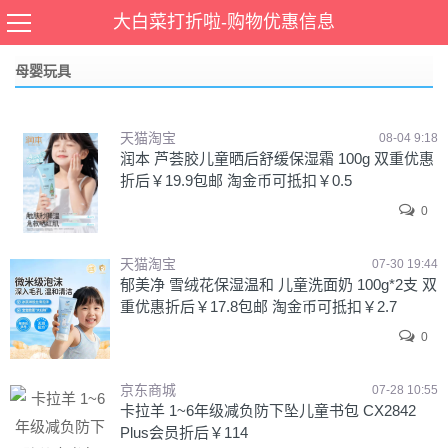
当前位置：
首页
>
个护化妆
,
母婴玩具
大白菜打折啦-购物优惠信息
母婴玩具
天猫淘宝
08-04 9:18
润本 芦荟胶儿童晒后舒缓保湿霜 100g 双重优惠
折后￥19.9包邮 淘金币可抵扣￥0.5
0
天猫淘宝
07-30 19:44
郁美净 雪绒花保湿温和 儿童洗面奶 100g*2支 双
重优惠折后￥17.8包邮 淘金币可抵扣￥2.7
0
京东商城
07-28 10:55
卡拉羊 1~6年级减负防下坠儿童书包 CX2842
Plus会员折后￥114