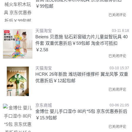
￥99包邮
已关闭评论
天猫淘宝
03-11 8:18
Beiens 贝恩施 钻石彩窗磁力片儿童益智玩具 40
件套 双重优惠折后￥59包邮 淘金币可抵扣
￥2.58
已关闭评论
天猫淘宝
03-10 15:37
HCRK 26年新款 潍坊碳纤维撑杆 翼龙风筝 双重
优惠折后￥12起包邮
已关闭评论
京东商城
03-06 21:05
金博仕 婴儿手口湿巾 80片*5包 京东优惠券折后
￥15.9包邮
已关闭评论