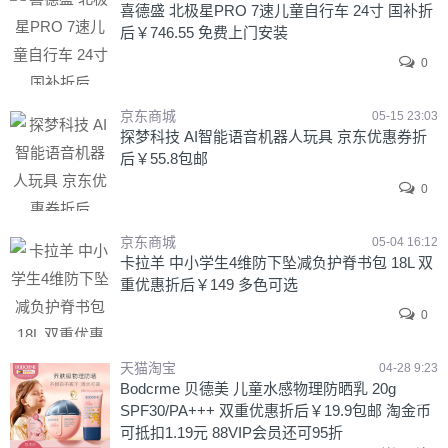
喜德盛 北极星PRO 7速儿童自行车 24寸 国补折
后￥746.55 免费上门安装
0
京东商城
05-15 23:03
探梦科技 AI智能语音机器人玩具 京东优惠券折
后￥55.8包邮
0
京东商城
05-04 16:12
卡拉羊 中小学生4维防下坠减负护脊书包 18L 双
重优惠折后￥149 多色可选
0
天猫淘宝
04-28 9:23
Bodcrme 贝德美 儿童水感物理防晒乳 20g
SPF30/PA+++ 双重优惠折后￥19.9包邮 淘金币
可抵扣1.19元 88VIP会员还可95折