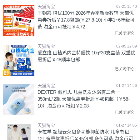
天猫淘宝
02-21 15:40
王朝霞 培优100分 2026年春季新版教辅 天猫优
惠券折后￥17.8包邮(￥27.8-10) 小学1~6年级可
选 淘金币可抵扣￥4.72
已关闭评论
天猫淘宝
02-05 22:09
爱立维 山楂鸡内金特膳饮 10g*30支盒装 双重优
惠折后￥48顺丰包邮
已关闭评论
天猫淘宝
01-27 14:56
DEXTER 戴可思 儿童洗发沐浴露二合一
350mL*2瓶 天猫优惠券折后￥48包邮（￥58-
10）淘金币可抵扣￥2.08
已关闭评论
天猫淘宝
01-27 14:06
卡拉羊 超轻云朵包多功能抑菌防水 儿童书包
12L 多重优惠折后￥45包邮 多色可选 淘金币可