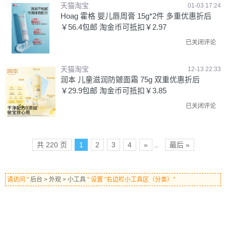
天猫淘宝
01-03 17:24
Hoag 霍格 婴儿唇周膏 15g*2件 多重优惠折后
￥56.4包邮 淘金币可抵扣￥2.97
已关闭评论
天猫淘宝
12-13 22:33
润本 儿童滋润防皴面霜 75g 双重优惠折后
￥29.9包邮 淘金币可抵扣￥3.85
已关闭评论
共 220 页
1
2
3
4
»
最后 »
...
请访问 "
后台 > 外观 > 小工具
" 设置 "右边栏小工具区（分类）"