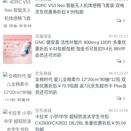
4DRC V53 Neo 智能无人机体感畅飞套装 双电
京东优惠券折后￥99包邮
0
天猫淘宝
07-01 21:17
GNC 健安喜 活性叶酸片 800mcg 100片 多重优
惠折后￥43包邮包税 淘金币可抵扣9.4元 88VIP
会员还可95折
0
京东商城
06-21 21:27
全棉时代 婴儿全棉柔巾 12*20cm*80抽*12包 双
重优惠折后￥70.9包邮 返7元京东超市卡 Plus会
员还可95折
0
京东商城
06-21 15:56
卡拉羊 小学/中学 超轻防泼水学生书包
CX2830/CX2831 18L/26L 多重优惠折后￥95.04
包邮