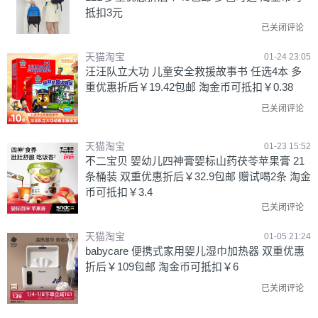
抵扣3元
已关闭评论
天猫淘宝
01-24 23:05
汪汪队立大功 儿童安全救援故事书 任选4本 多
重优惠折后￥19.42包邮 淘金币可抵扣￥0.38
已关闭评论
天猫淘宝
01-23 15:52
不二宝贝 婴幼儿四神膏婴标山药茯苓苹果膏 21
条桶装 双重优惠折后￥32.9包邮 赠试喝2条 淘金
币可抵扣￥3.4
已关闭评论
天猫淘宝
01-05 21:24
babycare 便携式家用婴儿湿巾加热器 双重优惠
折后￥109包邮 淘金币可抵扣￥6
已关闭评论