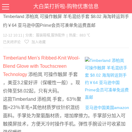
当前位置：
首页
>
优惠
>
服装鞋帽
服饰配件
>文章详情
大白菜打折啦-购物优惠信息
Timberland 添柏岚 可操作触屏 羊毛混纺手套 $8.02 海淘转运到手
约￥64 亚马逊中国Prime会员可凑单免运费直邮
12-12 10:11
|
分类：
服装鞋帽
,
服饰配件
|
热度：883 ℃
已关闭评论
加入收藏
Timberland Men's Ribbed-Knit Wool-
Blend Glove with Touchscreen
Technology
添柏岚 可操作触屏 手套
，美亚3.2星好评（保暖性一般）。现
价降至$8.02起，只有大码。
这款Timberland 添柏岚 手套，63％聚
酯+23％羊毛+其他材质罗纹针织混纺
亚马逊中国
美国amazon
面料。手掌处为聚氨酯材质，增加摩擦力。手掌部分加入可
触摸屏技术，方便天冷时操作手机。弹性手腕设计可收紧加