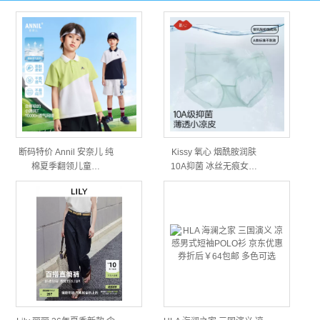
断码特价 Annil 安奈儿 纯
Kissy 氧心 烟酰胺润肤
棉夏季翻领儿童…
10A抑菌 冰丝无痕女…