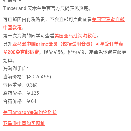
强保暖性。
Timberland 天木兰手套官方尺码表见页底。
可直邮国内有税略贵，不会直邮可点此查看
美国亚马逊直邮
中国教程
。
第一次海淘的同学可查看
美国亚马逊海淘教程
。
另外
亚马逊中国prime会员（包括试用会员）可享受订单满
￥200免直邮运费
，现价￥56，税约￥9，凑单免运费直邮更
划算。
海淘到手价：
当前价格：$8.02(￥55)
转运重量：0.3磅
原箱价格：￥125
合箱价格：￥64
美国amazon海淘购物链接
亚马逊中国购买网址