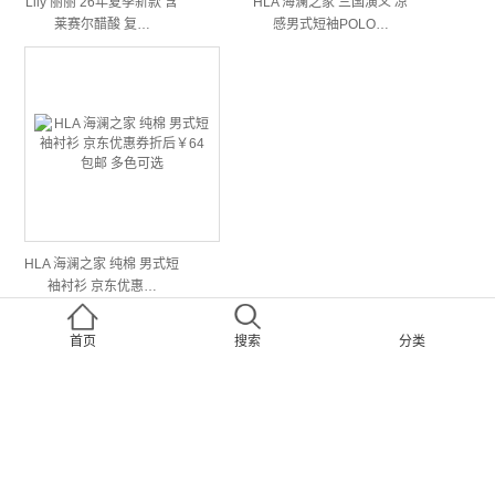
Lily 丽丽 26年夏季新款 含
HLA 海澜之家 三国演义 凉
莱赛尔醋酸 复…
感男式短袖POLO…
HLA 海澜之家 纯棉 男式短
袖衬衫 京东优惠…
首页
搜索
分类
分享給朋友吧！
扫一下到朋友圈