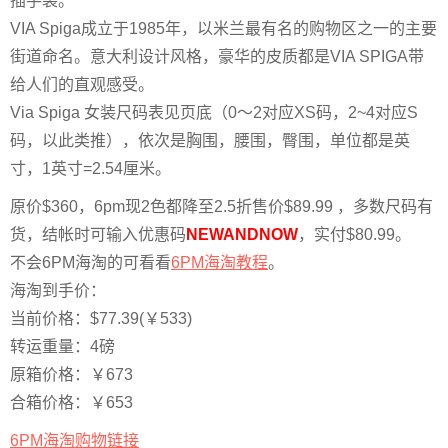
插手袋。
VIA Spiga成立于1985年，以米兰最有名的购物区之一的主要
街道命名。意大利设计风格，豪华的皮质都是VIA SPIGA带
给人们的直观感受。
Via Spiga 女装尺码表见页底（0～2对应XS码，2~4对应S
码，以此类推），依次是胸围，腰围，臀围，单位都是英
寸，1英寸=2.54厘米。
原价$360，6pm现2色都降至2.5折售价$89.99 ，多数尺码有
货，结帐时可输入优惠码
NEWANDNOW
，实付$80.99。
不会6PM海淘的可看看
6PM海淘教程
。
海淘到手价：
当前价格：$77.39(￥533)
转运重量：4磅
原箱价格：￥673
合箱价格：￥653
6PM海淘购物链接