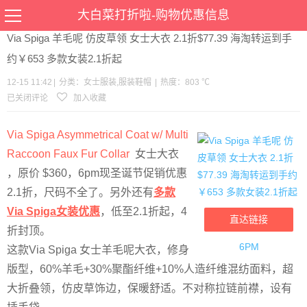
当前位置：
首页
>
优惠
>
女士服装
服装鞋帽
>文章详情
大白菜打折啦-购物优惠信息
Via Spiga 羊毛呢 仿皮草领 女士大衣 2.1折$77.39 海淘转运到手
约￥653 多款女装2.1折起
12-15 11:42
|
分类：
女士服装
,
服装鞋帽
|
热度：803 ℃
已关闭评论
加入收藏
Via Spiga Asymmetrical Coat w/ Multi
Raccoon Faux Fur Collar
女士大衣
，原价
$360，6pm现圣诞节促销优惠
2.1折，尺码不全了。另外还有
多款
Via Spiga女装优惠
，低至2.1折起，4
直达链接
折封顶。
6PM
这款Via Spiga 女士羊毛呢大衣，修身
版型，60%羊毛+30%聚酯纤维+10%人造纤维混纺面料，超
大折叠领，仿皮草饰边，保暖舒适。不对称拉链前襟，设有