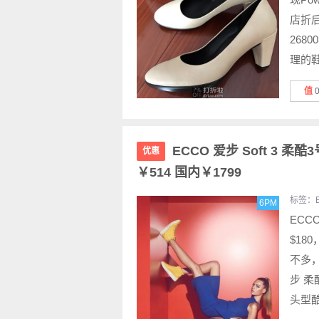
店折后
268
理的鞋
值
ECCO 爱步 Soft 3 柔
优惠
￥514 国内￥1799
标签：
6PM
ECCO
$18
不多，
步 柔
头型酷