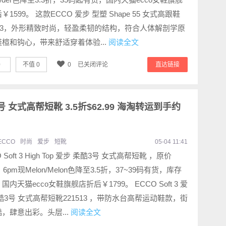
￥1599。 这款ECCO 爱步 型塑 Shape 55 女式高跟鞋
003，外形精致时尚，轻盈柔韧的结构，符合人体解剖学原
楦和钩心，带来舒适穿着体验...
阅读全文
0
不值
0
0
已关闭评论
直达链接
酷3号 女式高帮短靴 3.5折$62.99 海淘转运到手约
ECCO
时尚
爱步
短靴
05-04 11:41
 Soft 3 High Top 爱步 柔酷3号 女式高帮短靴 ，原价
0，6pm现Melon/Melon色降至3.5折，37~39码有货，库存
国内天猫ecco女鞋旗舰店折后￥1799。 ECCO Soft 3 爱
酷3号 女式高帮短靴221513 ，带防水台高帮运动鞋款，街
，肆意出彩。头层...
阅读全文