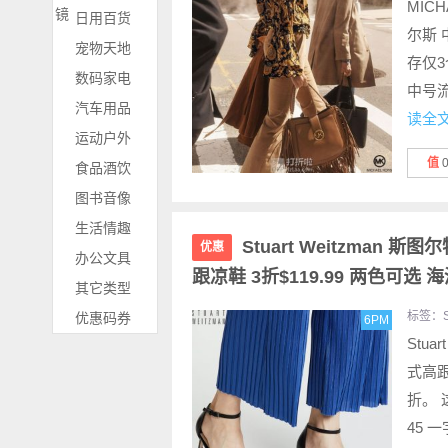
MICHA
镜
日用百货
尔斯 
宠物天地
存仅3个
数码家电
中号流
汽车用品
读全
运动户外
值
食品酒饮
图书音像
生活情趣
Stuart Weitzman 斯图尔
优惠
办公文具
跟凉鞋 3折$119.99 两色可选
其它类型
标签：
优惠码券
6PM
Stua
式高跟凉
折。 这
45 