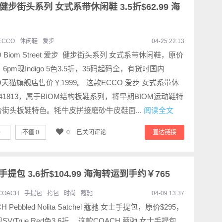
et 健步街头系列 女式系带休闲鞋 3.5折$62.99 海
ECCO
休闲鞋
爱步
04-25 22:13
O Biom Street 爱步 健步街头系列 女式系带休闲鞋，原价
0，6pm现Indigo 5色3.5折，35码起码全，有货时国内
O天猫旗舰店售价￥1999。 这款ECCO 爱步 女式系带休
41813，属于BIOM结构板鞋系列，将早期BIOM运动鞋特
合街头板鞋特色。牦牛皮拼接磨砂牛皮鞋面...
阅读全文
0
不值
0
0
已关闭评论
直达链接
女式手提包 3.6折$104.99 海淘转运到手约￥765
COACH
手提包
挎包
时尚
蔻驰
04-09 13:37
H Pebbled Nolita Satchel 蔻驰 女士手提包，原价$295，
现SV/True Red色3.6折。 这款COACH 蔻驰 女士手提包，