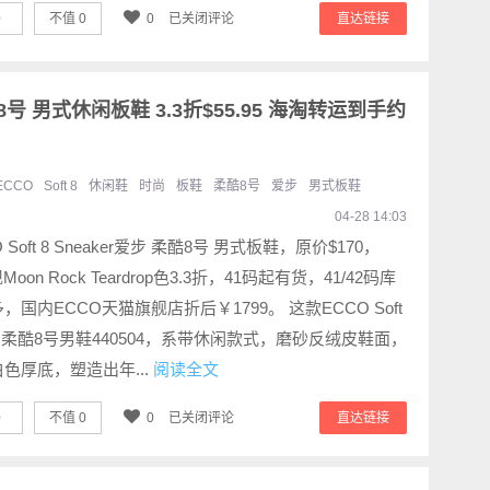
0
不值
0
0
已关闭评论
直达链接
酷8号 男式休闲板鞋 3.3折$55.95 海淘转运到手约
ECCO
Soft 8
休闲鞋
时尚
板鞋
柔酷8号
爱步
男式板鞋
04-28 14:03
 Soft 8 Sneaker爱步 柔酷8号 男式板鞋，原价$170，
Moon Rock Teardrop色3.3折，41码起有货，41/42码库
，国内ECCO天猫旗舰店折后￥1799。 这款ECCO Soft
步柔酷8号男鞋440504，系带休闲款式，磨砂反绒皮鞋面，
色厚底，塑造出年...
阅读全文
0
不值
0
0
已关闭评论
直达链接