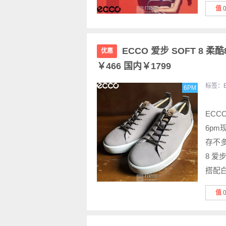
值
ECCO 爱步 SOFT 8 柔
优惠
￥466 国内￥1799
标签：
6PM
ECCO
6pm现
存不多
8 爱
搭配白
值