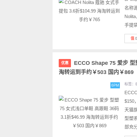
名称
Nol
手提
值
ECCO Shape 75 爱步 
优惠
淘转运到手约￥503 国内￥869
标签：
6PM
ECCO
$150
天猫旗
型塑
部充分