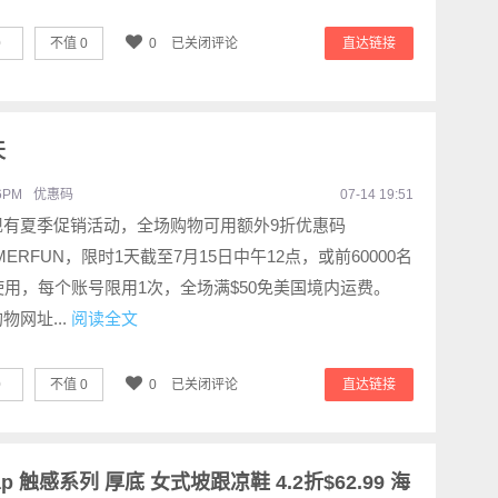
0
不值
0
0
已关闭评论
直达链接
天
6PM
优惠码
07-14 19:51
m现有夏季促销活动，全场购物可用额外9折优惠码
MERFUN，限时1天截至7月15日中午12点，或前60000名
使用，每个账号限用1次，全场满$50免美国境内运费。
购物网址...
阅读全文
0
不值
0
0
已关闭评论
直达链接
trap 触感系列 厚底 女式坡跟凉鞋 4.2折$62.99 海