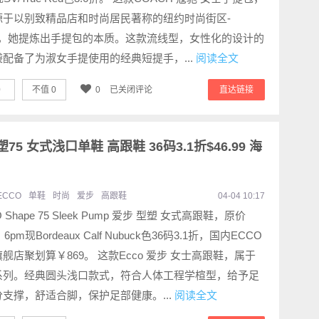
源于以别致精品店和时尚居民著称的纽约时尚街区-
ita，她提炼出手提包的本质。这款流线型，女性化的设计的
袋配备了为淑女手提使用的经典短提手，...
阅读全文
0
不值
0
0
已关闭评论
直达链接
型塑75 女式浅口单鞋 高跟鞋 36码3.1折$46.99 海
ECCO
单鞋
时尚
爱步
高跟鞋
04-04 10:17
 Shape 75 Sleek Pump 爱步 型塑 女式高跟鞋，原价
，6pm现Bordeaux Calf Nubuck色36码3.1折，国内ECCO
舰店聚划算￥869。 这款Ecco 爱步 女士高跟鞋，属于
系列。经典圆头浅口款式，符合人体工程学楦型，给予足
支撑，舒适合脚，保护足部健康。...
阅读全文