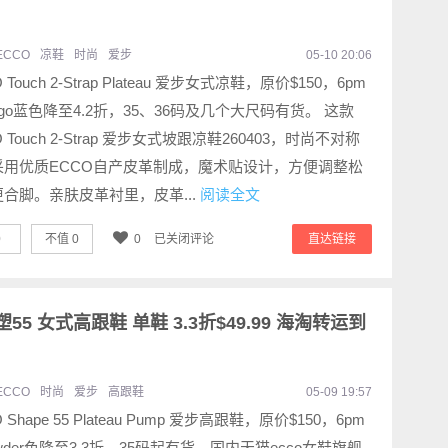
ECCO
凉鞋
时尚
爱步
05-10 20:06
 Touch 2-Strap Plateau 爱步女式凉鞋，原价$150，6pm
digo蓝色降至4.2折，35、36码及几个大尺码有货。 这款
O Touch 2-Strap 爱步女式坡跟凉鞋260403，时尚不对称
采用优质ECCO自产皮革制成，魔术贴设计，方便调整松
合脚。亲肤皮革衬里，皮革...
阅读全文
0
不值
0
0
已关闭评论
直达链接
 型塑55 女式高跟鞋 单鞋 3.3折$49.99 海淘转运到
ECCO
时尚
爱步
高跟鞋
05-09 19:57
 Shape 55 Plateau Pump 爱步高跟鞋，原价$150，6pm
wder色降至3.3折，35码起有货，国内天猫ecco女鞋旗舰