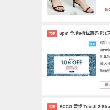
值
6pm 全场9折优惠码 限1
优惠
标签：
6PM
6p
SUM
顾客
6pm
值
ECCO 爱步 Touch 2-S
优惠