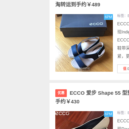
淘转运到手约￥489
标签：
6PM
ECCO
现In
ECC
鞋带
紧，更
值
ECCO 爱步 Shape 55
优惠
手约￥430
标签：
6PM
ECCO
现Po