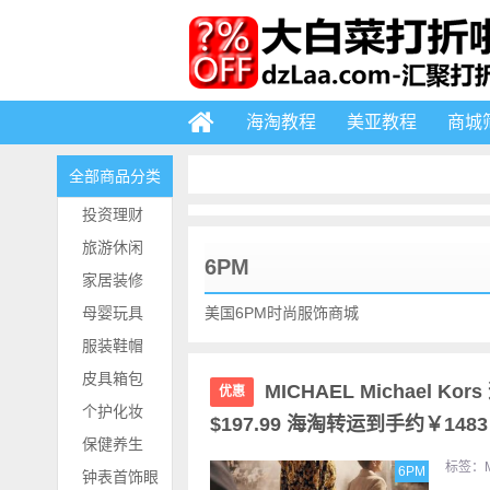
海淘教程
美亚教程
商城
全部商品分类
投资理财
旅游休闲
6PM
家居装修
母婴玩具
美国6PM时尚服饰商城
服装鞋帽
皮具箱包
MICHAEL Michael K
优惠
个护化妆
$197.99 海淘转运到手约￥1483
保健养生
标签：
6PM
钟表首饰眼