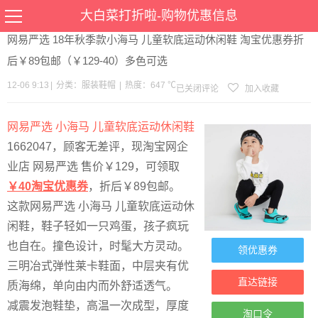
当前位置：
首页
>
优惠
>
服装鞋帽
>文章详情
大白菜打折啦-购物优惠信息
网易严选 18年秋季款小海马 儿童软底运动休闲鞋 淘宝优惠券折
后￥89包邮（￥129-40）多色可选
12-06 9:13
|
分类：
服装鞋帽
|
热度：647 ℃
已关闭评论
加入收藏
网易严选 小海马 儿童软底运动休闲鞋
1662047，顾客无差评，现淘宝网企
业店 网易严选 售价￥129，可领取
￥
40淘宝
优惠券
，折后￥89包邮。
这款网易严选 小海马 儿童软底运动休
闲鞋，鞋子轻如一只鸡蛋，孩子疯玩
也自在。撞色设计，时髦大方灵动。
领优惠券
三明冶式弹性莱卡鞋面，中层夹有优
直达链接
质海绵，单向由内而外舒适透气。
减震发泡鞋垫，高温一次成型，厚度
淘口令