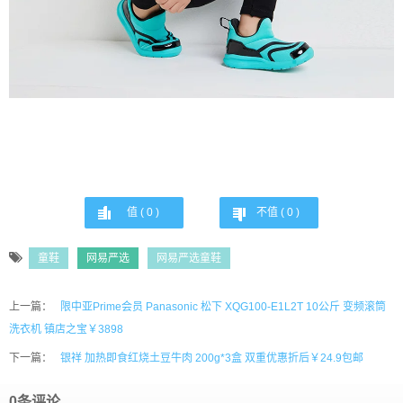
值 (
0
)
不值 (
0
)
童鞋
网易严选
网易严选童鞋
上一篇：
限中亚Prime会员 Panasonic 松下 XQG100-E1L2T 10公斤 变频滚筒
洗衣机 镇店之宝￥3898
下一篇：
银祥 加热即食红烧土豆牛肉 200g*3盒 双重优惠折后￥24.9包邮
0条评论