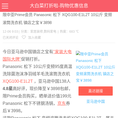
当前位置：
首页
>
优惠
>
家居装修
数码家电
>文章详情
大白菜打折啦-购物优惠信息
限中亚Prime会员 Panasonic 松下 XQG100-E1L2T 10公斤 变频
滚筒洗衣机 镇店之宝￥3898
12-06 9:03
|
分类：
家居装修
,
数码家电
|
热度：683 ℃
已关闭评论
加入收藏
今日亚马逊中国镇店之宝有
"家装大电
国际大牌"
促销打折。
Panasonic 松下 10公斤变频95度高温
洗除菌泡沫净羽绒羊毛洗滚筒洗衣机
XQG100-E1L2T
，亚马逊中国138人
4.8星
高好评，现价降至￥3898包邮，
直达链接
限Prime会员购买，晒单送价值199元
亚马逊中国
Panasonic 松下不锈钢汤锅，
京东
券
后￥3998。