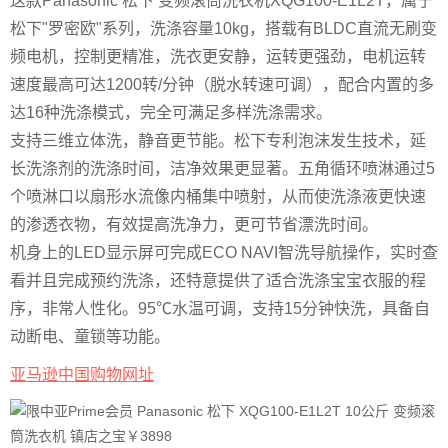
这款Panasonic 松下 变频滚筒洗衣机XQG100-E1L2T，属于
松下"罗密欧"系列，洗涤容量10kg，搭载有BLDC直流无刷变
频电机，控制更精准，洗衣更安静，运转更强劲，电机运转
速度最高可达1200转/分钟（脱水转速可调），配合内置的多
达16种洗涤模式，完全可满足多样洗涤需求。
支持三维立体洗，静音更节能。松下专利泡沫发生技术，延
长洗涤剂的洗涤时间，洁净效果更显著。五角循环喷淋通过5
个喷淋口以扇形水流像内桶集中喷射，从而使洗涤液更快速
的渗透衣物，有效提高洗净力，更可节省漂洗时间。
机身上的LED显示屏可完成ECO NAVI智洗导航操作，实时查
看并且完成预约洗涤，还特意提供了适合洗涤宝宝衣服的程
序，非常人性化。95℃水温可调，支持15分钟快洗，具备自
动断电、童锁等功能。
亚马逊中国购物网址