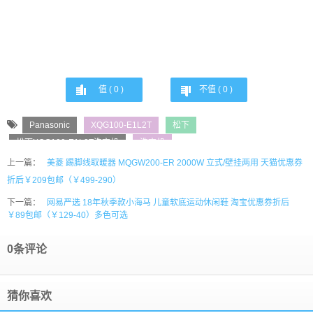
值 (
0
)
不值 (
0
)
Panasonic
XQG100-E1L2T
松下
松下XQG100-E1L2T洗衣机
洗衣机
上一篇：
美菱 踢脚线取暖器 MQGW200-ER 2000W 立式/壁挂两用 天猫优惠券
折后￥209包邮（￥499-290）
下一篇：
网易严选 18年秋季款小海马 儿童软底运动休闲鞋 淘宝优惠券折后
￥89包邮（￥129-40）多色可选
0条评论
猜你喜欢