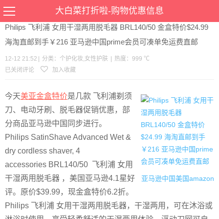
当前位置：
首页
>
优惠
>
个护化妆
女性护肤
>文章详情
大白菜打折啦-购物优惠信息
Philips 飞利浦 女用干湿两用脱毛器 BRL140/50 金盒特价$24.99
海淘直邮到手￥216 亚马逊中国prime会员可凑单免运费直邮
12-12 21:52
|
分类：
个护化妆
,
女性护肤
|
热度：999 ℃
已关闭评论
加入收藏
今天
美亚金盒特价
是几款 飞利浦剃须
刀、电动牙刷、脱毛器促销优惠，部
分商品亚马逊中国同步进行。
Philips SatinShave Advanced Wet &
dry cordless shaver, 4
accessories BRL140/50 飞利浦 女用
干湿两用脱毛器 ，美国亚马逊4.1星好
亚马逊中国
美国amazon
评。原价$39.99，现金盒特价6.2折。
Philips 飞利浦 女用干湿两用脱毛器，干湿两用，可在沐浴或