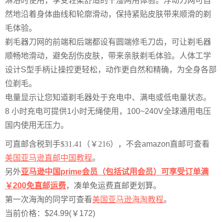
淋浴时使用，享受轻柔舒适的干湿两用体验。浮动刀网可自
然地沿着身体曲线和轮廓滑动，保持紧贴皮肤带来顺滑的剃
毛体验。
剃毛器刀网的前端和后端都设有圆端修毛刀齿，可让剃毛器
顺畅地滑动，避免刮伤皮肤，带来亲肤剃毛体验。人体工学
设计S型手柄让操控更轻松，动作更自然和精确，为全身各部
位剃毛。
电量显示让您知道剃毛器处于充电中、满电或低电量状态。
8 小时充电可提供1小时无绳使用，100~240V全球通用电压
国内使用无压力。
可直邮含税到手$31.41（￥216），
不会amazon直邮可查看
美国亚马逊直邮中国教程
。
另外
亚马逊中国prime会员（包括试用会员）可享受订单满
￥200免直邮运费
，凑单免运费直邮更划算。
第一次海淘的同学可查看
美国亚马逊海淘教程
。
当前价格：$24.99(￥172)