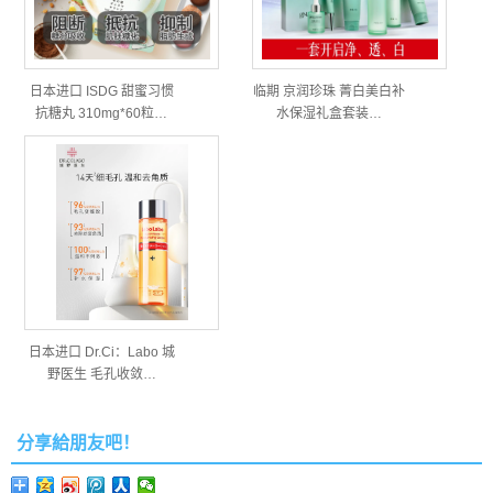
日本进口 ISDG 甜蜜习惯
临期 京润珍珠 菁白美白补
抗糖丸 310mg*60粒…
水保湿礼盒套装…
日本进口 Dr.Ci：Labo 城
野医生 毛孔收敛…
分享給朋友吧！