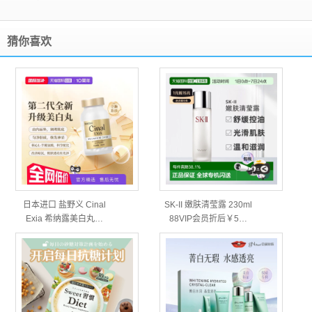
猜你喜欢
日本进口 盐野义 Cinal
SK-II 嫩肤清莹露 230ml
Exia 希纳露美白丸…
88VIP会员折后￥5…