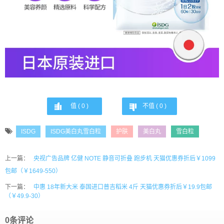
值 (
0
)
不值 (
0
)
ISDG
ISDG美白丸雪白粒
护肤
美白丸
雪白粒
上一篇：
央视广告品牌 亿健 NOTE 静音可折叠 跑步机 天猫优惠券折后￥1099
包邮（￥1649-550）
下一篇：
中惠 18年新大米 泰国进口普吉稻米 4斤 天猫优惠券折后￥19.9包邮
（￥49.9-30）
0条评论