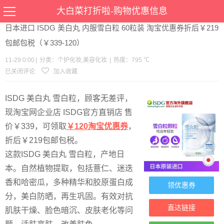
当前位置：
首页
>
优惠
>
个护化妆
美容化妆
>文章详情
大白菜打折啦-购物优惠信息
日本进口 ISDG 美白丸 内服雪白粒 60粒装 淘宝优惠券折后￥219
包邮包税（￥339-120）
11-29 0:00
|
分类：
个护化妆
,
美容化妆
|
热度：795 ℃
已关闭评论
加入收藏
ISDG 美白丸 雪白粒，顾客无差评，
现淘宝网企业店 ISDG官方直销店 售
价￥339，可领取
￥120淘宝
优惠券
，
折后￥219包邮包税。
这款ISDG 美白丸 雪白粒，产地日
本。自然植物提取，包括薏仁、迷迭
香和哈密瓜，多种精华和胶原蛋白成
领优惠券
分，美白防晒，再生巩固。有效对抗
直达链接
肌肤干燥、脸色暗沉、皮肤老化等问