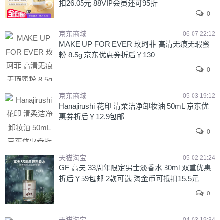
扣26.05元 88VIP会员还可95折
0
京东商城
06-07 22:12
MAKE UP FOR EVER 玫珂菲 高清无痕无瑕蜜
粉 8.5g 京东优惠券折后￥130
0
京东商城
05-03 19:12
Hanajirushi 花印 清柔洁净卸妆油 50mL 京东优
惠券折后￥12.9包邮
0
天猫淘宝
05-02 21:24
GF 高夫 33周年限定男士淡香水 30ml 双重优惠
折后￥59包邮 2款可选 淘金币可抵扣15.5元
0
天猫淘宝
04-03 19:34