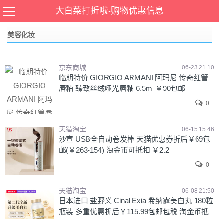
当前位置：
首页
>
个护化妆
,
美容化妆
大白菜打折啦-购物优惠信息
美容化妆
京东商城
06-23 21:10
临期特价 GIORGIO ARMANI 阿玛尼 传奇红管
唇釉 臻致丝绒哑光唇釉 6.5ml ￥90包邮
0
天猫淘宝
06-15 15:46
沙宣 USB全自动卷发棒 天猫优惠券折后￥69包
邮(￥263-154) 淘金币可抵扣 ￥2.2
0
天猫淘宝
06-08 21:50
日本进口 盐野义 Cinal Exia 希纳露美白丸 180粒
瓶装 多重优惠折后￥115.99包邮包税 淘金币抵