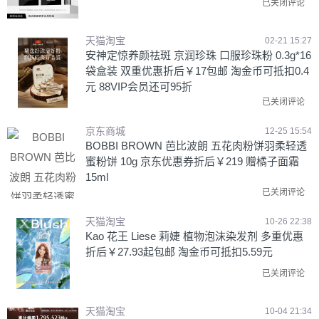
已关闭评论
天猫淘宝
02-21 15:27
安神定惊养颜祛斑 京润珍珠 口服珍珠粉 0.3g*16
袋盒装 双重优惠折后￥17包邮 淘金币可抵扣0.4
元 88VIP会员还可95折
已关闭评论
京东商城
12-25 15:54
BOBBI BROWN 芭比波朗 五花肉粉饼羽柔轻透
蜜粉饼 10g 京东优惠券折后￥219 赠橘子面霜
15ml
已关闭评论
天猫淘宝
10-26 22:38
Kao 花王 Liese 莉婕 植物泡沫染发剂 多重优惠
折后￥27.93起包邮 淘金币可抵扣5.59元
已关闭评论
天猫淘宝
10-04 21:34