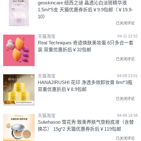
geoskincare 纽西之谜 晶透沁白淡斑精华液
1.5ml*5支 天猫优惠券折后￥9.9包邮（￥19.9-
10）
已关闭评论
天猫淘宝
04-11 22:52
Real Techniques 奇迹焕肤美妆蛋 6只多合一套
装 双重优惠折后￥32包邮
已关闭评论
天猫淘宝
04-09 23:01
HANAJIRUSHI 花印 净透多效卸妆膏 8ml*3瓶
双重优惠折后￥8.9包邮
已关闭评论
天猫淘宝
04-09 18:56
Sulwhasoo 雪花秀 致美养肤气垫粉底液（含替
换芯） 15g*2 天猫优惠券折后￥119包邮
已关闭评论