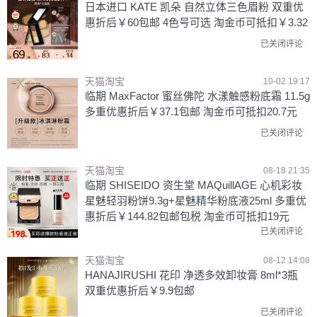
日本进口 KATE 凯朵 自然立体三色眉粉 双重优
惠折后￥60包邮 4色号可选 淘金币可抵扣￥3.32
已关闭评论
天猫淘宝
10-02 19:17
临期 MaxFactor 蜜丝佛陀 水漾触感粉底霜 11.5g
多重优惠折后￥37.1包邮 淘金币可抵扣20.7元
已关闭评论
天猫淘宝
08-18 21:35
临期 SHISEIDO 资生堂 MAQuillAGE 心机彩妆
星魅轻羽粉饼9.3g+星魅精华粉底液25ml 多重优
惠折后￥144.82包邮包税 淘金币可抵扣19元
已关闭评论
天猫淘宝
08-12 14:08
HANAJIRUSHI 花印 净透多效卸妆膏 8ml*3瓶
双重优惠折后￥9.9包邮
已关闭评论