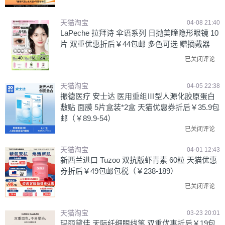
天猫淘宝
04-08 21:40
LaPeche 拉拜诗 伞语系列 日抛美瞳隐形眼镜 10
片 双重优惠折后￥44包邮 多色可选 赠摘戴器
已关闭评论
天猫淘宝
04-05 22:38
振德医疗 安士达 医用重组Ⅲ型人源化胶原蛋白
敷贴 面膜 5片盒装*2盒 天猫优惠券折后￥35.9包
邮（￥89.9-54）
已关闭评论
天猫淘宝
04-01 12:43
新西兰进口 Tuzoo 双抗版虾青素 60粒 天猫优惠
券折后￥49包邮包税（￥238-189）
已关闭评论
天猫淘宝
03-23 20:01
玛丽黛佳 天际纤细眼线笔 双重优惠折后￥19包