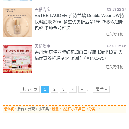
天猫淘宝
03-13 22:37
ESTEE LAUDER 雅诗兰黛 Double Wear DW持
妆粉底液 30ml 多重优惠折后￥156.75秒杀包邮
包税 多种色号可选
已关闭评论
天猫淘宝
03-01 15:06
香丹清 康佳丽牌红花归白口服液 10ml*10支 天
猫优惠券折后￥14.9包邮（￥89.9-75）
已关闭评论
共 74 页
1
2
3
4
»
最后 »
...
请访问 "
后台 > 外观 > 小工具
" 设置 "右边栏小工具区（分类）"