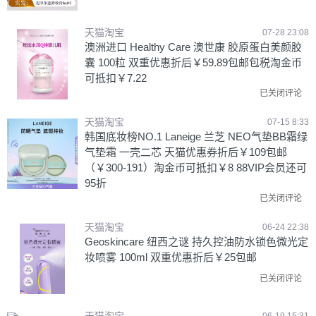
天猫淘宝
07-28 23:08
澳洲进口 Healthy Care 澳世康 胶原蛋白美颜胶
囊 100粒 双重优惠折后￥59.89包邮包税淘金币
可抵扣￥7.22
已关闭评论
天猫淘宝
07-15 8:33
韩国底妆榜NO.1 Laneige 兰芝 NEO气垫BB霜绿
气垫霜 一壳二芯 天猫优惠券折后￥109包邮
（￥300-191）淘金币可抵扣￥8 88VIP会员还可
95折
已关闭评论
天猫淘宝
06-24 22:38
Geoskincare 纽西之谜 持久控油防水锁色微光定
妆喷雾 100ml 双重优惠折后￥25包邮
已关闭评论