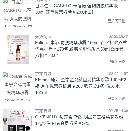
日本进口 CABELO 卡蓓诺 强韧防脱精华液
30ml 双重优惠折后￥29.8包邮
已关闭评论
天猫淘宝
03-21 18:48
Foltene 丰添 防脱精华喷雾 100ml 百亿补贴双重
优惠折后￥179包邮 赠防脱洗发水50ml 淘金币
抵扣￥20.04
已关闭评论
京东商城
03-05 11:57
Klorane 康如 奎宁金鸡纳固发精华喷雾 100ml*2
瓶 京东优惠券折后￥268 赠同款1瓶+洗发水
100ml
已关闭评论
京东商城
02-25 14:30
GIVENCHY 纪梵希 新版 明星四宫格柔雾散粉
12g*2件 Plus会员折后￥525