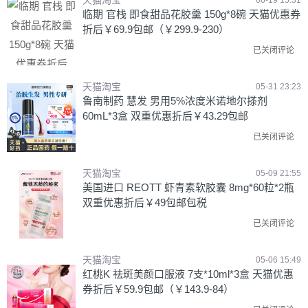
天猫淘宝
06-19 15:31
临期 官栈 即食甜品花胶羹 150g*8碗 天猫优惠券
折后￥69.9包邮（￥299.9-230）
已关闭评论
天猫淘宝
05-31 23:23
鲁南制药 慧发 男用5%浓度米诺地尔搽剂
60mL*3盒 双重优惠折后￥43.29包邮
已关闭评论
天猫淘宝
05-09 21:55
美国进口 REOTT 虾青素软胶囊 8mg*60粒*2瓶
双重优惠折后￥49包邮包税
已关闭评论
天猫淘宝
05-06 15:49
红桃K 祛斑美颜口服液 7支*10ml*3盒 天猫优惠
券折后￥59.9包邮（￥143.9-84）