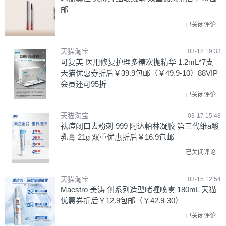
邮
已关闭评论
天猫淘宝
03-18 19:33
可复美 医用修复护理多糖次抛精华 1.2mL*7支
天猫优惠券折后￥39.9包邮（￥49.9-10）88VIP
会员还可95折
已关闭评论
天猫淘宝
03-17 15:48
祛痘闭口去粉刺 999 阿达帕林凝胶 第三代维a酸
乳膏 21g 双重优惠折后￥16.9包邮
已关闭评论
天猫淘宝
03-15 12:54
Maestro 美涛 创系列造型啫喱喷雾 180mL 天猫
优惠券折后￥12.9包邮（￥42.9-30）
已关闭评论