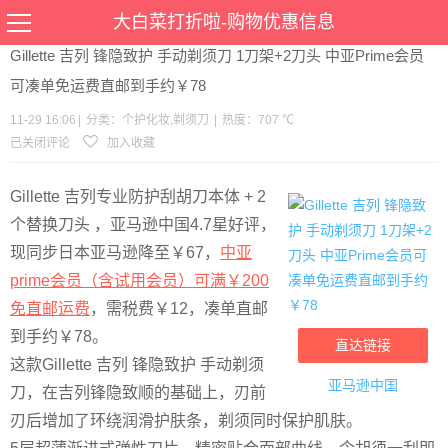
当前位置：
首页
>
优惠
>
个护化妆
剃须刀
>文章详情
大白菜打折啦-购物优惠信息
Gillette 吉列 锋隐致护 手动剃须刀 1刀架+2刀头 中亚Prime会员
可凑单免运费直邮到手约￥78
11-29 16:06
|
分类：
个护化妆
,
剃须刀
|
热度：707 ℃
已关闭评论
加入收藏
Gillette 吉列专业防护刮胡刀本体 + 2
个替换刀头 ，亚马逊中国4.7星好评，
现同步日本亚马逊降至￥67，
中亚
prime会员（含试用会员）可满￥200
免直邮运费
，需税费￥12，凑单直邮
到手约￥78。
直达链接
这款Gillette 吉列 锋隐致护 手动剃须
亚马逊中国
刀，在吉列锋隐致顺的基础上，刃前
刃后增加了环绕润滑护肤条，剃须同时保护肌肤。