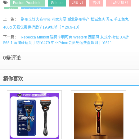
Fusion Proshield
Gillette
刮胡刀
吉列
手动刮胡刀
致护
锋隐致护剃须刀
上一篇：
荆州烹饪大赛金奖 老家大厨 湖北荆州特产 松滋鱼肉漂元 手工鱼丸
460g 天猫优惠券折后￥19.9包邮（￥29.9-10）
下一篇：
Rebecca Minkoff 瑞贝卡明可弗 Western 西部风 女式小挎包 3.4折
$65.1 海淘转运到手约￥479 中亚Prime会员免运费直邮到手￥511
0条评论
猜你喜欢