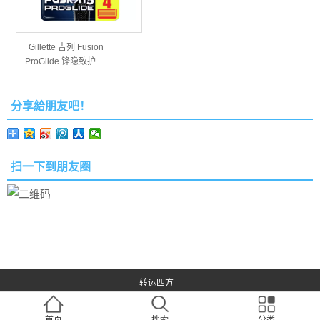
Gillette 吉列 Fusion
ProGlide 锋隐致护 …
分享給朋友吧！
扫一下到朋友圈
转运四方
沪ICP备15030064号-1
,31010902002758, 大白菜打折啦网提供海外网购商品及
国内商品优惠打折信息、优惠活动及优惠券，关注商品质量评价，致力于帮助淘