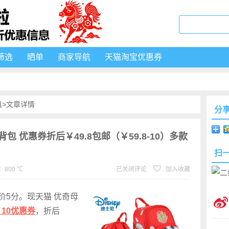
筛选
晒单
商家导航
天猫淘宝优惠券
具
>文章详情
分
背包 优惠券折后￥49.8包邮（￥59.8-10）多款
扫
800 ℃
已关闭评论
加入收藏
价5分。现天猫 优奇母
￥10优惠券
，折后