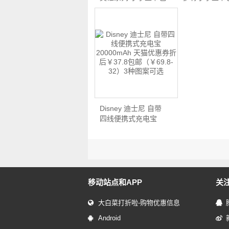
…
优…
Disney 迪士尼 自带
四线便携式充电宝
2000…
移动站点和APP
关
大白菜打折啦-购物优惠信息
Android