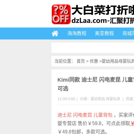
海淘教程
美亚教程
商城
当前位置：
首页
>
优惠
>
婴幼用品
母婴玩
Kimi同款 迪士尼 闪电麦昆 儿童
可选
12-09 0:08
|
分类：
婴幼用品
,
母婴玩具
|
热度：
迪士尼 闪电麦昆 儿童背包
，买家评
婴专营店 售价￥59.8，可点此领取
￥49.8包邮，多款可选。