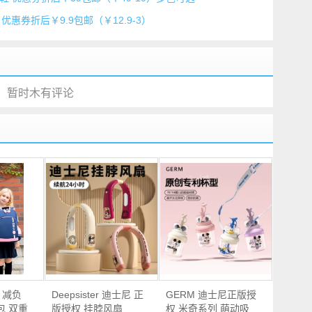
惠券折后￥9.9包邮（￥12.9-3）
暂时木有评论
尼 减负
Deepsister 迪士尼 正
GERM 迪士尼正版授
包 双重
版授权 挂脖风扇
权 米奇系列 萌动吸