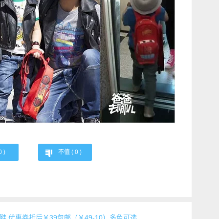
0
)
不值 (
0
)
 童鞋 优惠券折后￥39包邮（￥49-10）多色可选