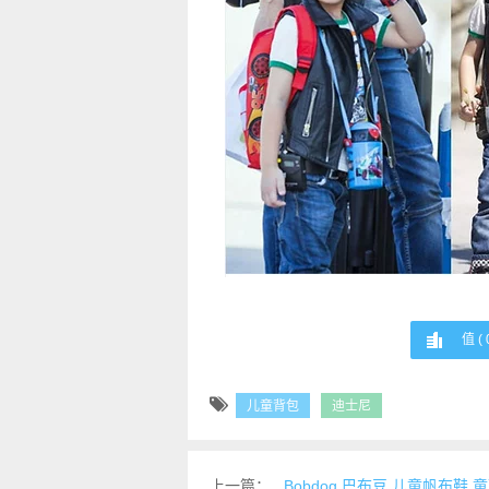
值 (
儿童背包
迪士尼
上一篇：
Bobdog 巴布豆 儿童帆布鞋