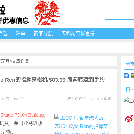
筛选
晒单
商家导航
天猫淘宝优惠券
婴玩具
>文章详情
分
ylo Ren的指挥穿梭机 $83.99 海淘转运到手约
扫
热度：959 ℃
已关闭评论
加入收藏
huttle 75104 Building
积木玩具，美国亚马逊热
，现7折。