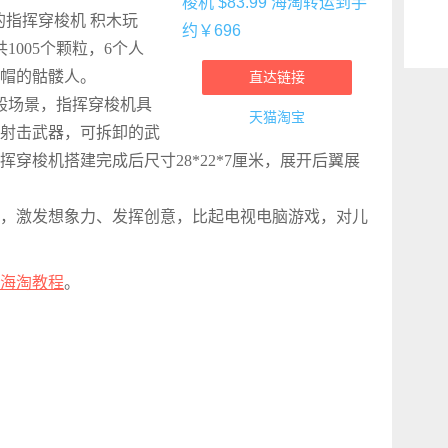
en的指挥穿梭机 积木玩
1005个颗粒，6个人
帽的骷髅人。
直达链接
幻般场景，指挥穿梭机具
天猫淘宝
射击武器，可拆卸的武
穿梭机搭建完成后尺寸28*22*7厘米，展开后翼展
概念，激发想象力、发挥创意，比起电视电脑游戏，对儿
海淘教程
。