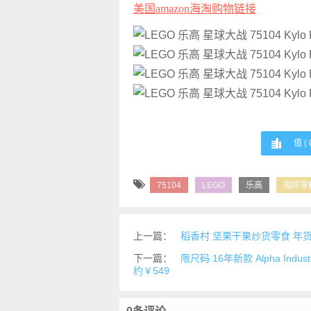
美国amazon海淘购物链接
值 (
75104
LEGO
乐高
指挥穿
上一篇：
稻香村 坚果干果炒货零食 年货礼盒
下一篇：
限尺码 16年新款 Alpha Indu
约￥549