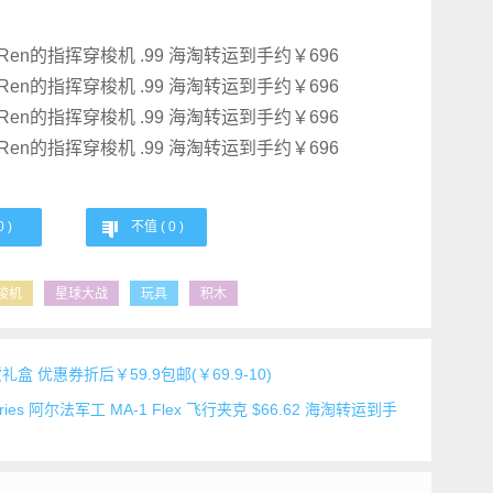
0
)
不值 (
0
)
梭机
星球大战
玩具
积木
 优惠券折后￥59.9包邮(￥69.9-10)
stries 阿尔法军工 MA-1 Flex 飞行夹克 $66.62 海淘转运到手