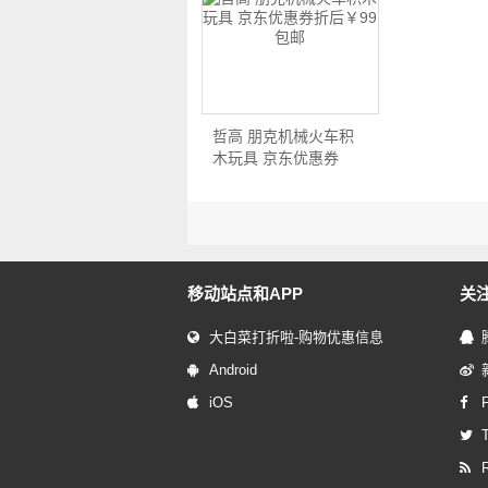
哲高 朋克机械火车积
木玩具 京东优惠券
折…
移动站点和APP
关
大白菜打折啦-购物优惠信息
Android
iOS
T