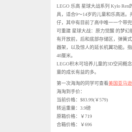
LEGO 乐高 星球大战系列 Kylo R
具，适合9～14岁的儿童和乐高迷。共
仔，其中有目前了高中唯一一个带兜
可重建 星球大战：原力觉醒 的梦
有开放前，后和底部存储区，弹簧式
器架，以及惊人的延长机翼功能。指挥
40厘米。
LEGO积木可培养儿童的3D空间
童的成长有益的多。
第一次海淘的同学可查看
美国亚马逊
海淘到手价：
当前价格：$83.99(￥579)
转运重量：3.9磅
原箱价格：￥719
合箱价格：￥696