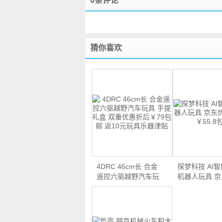
0条评论
猜你喜欢
4DRC 46cm长 合金
探梦科技 AI
遥控六驱越野汽车玩
机器人玩具 
具 手…
惠…