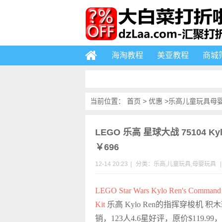
海淘教程
美亚教程
商城
当前位置：
首页
>
优惠
>
乐高
儿童玩具
母
LEGO 乐高 星球大战 75104 K
￥696
12-14 20:23
|
分类：
乐高
,
儿童玩具
,
母婴玩具
|
LEGO Star Wars Kylo Ren's Command S
Kit
乐高 Kylo Ren的指挥穿梭机 
销，123人4.6星好评，原价$119.99