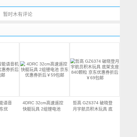
暂时木有评论
智能语音
4DRC 32cm高速遥控
哲高 GZ6374 破晓登
京东优
快艇玩具 2组锂电池
月宇航员积木玩具 底
京…
架…