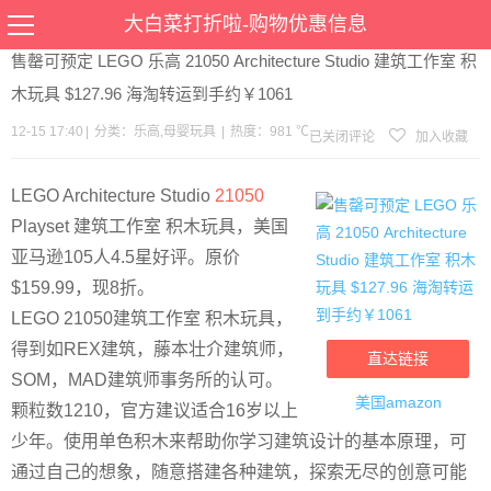
当前位置：
首页
>
优惠
>
乐高
母婴玩具
>文章详情
大白菜打折啦-购物优惠信息
售罄可预定 LEGO 乐高 21050 Architecture Studio 建筑工作室 积
木玩具 $127.96 海淘转运到手约￥1061
12-15 17:40
|
分类：
乐高
,
母婴玩具
|
热度：981 ℃
已关闭评论
加入收藏
LEGO Architecture Studio
21050
Playset 建筑工作室 积木玩具，美国
亚马逊105人4.5星好评。原价
$159.99，现8折。
LEGO 21050建筑工作室 积木玩具，
得到如REX建筑，藤本壮介建筑师，
直达链接
SOM，MAD建筑师事务所的认可。
美国amazon
颗粒数1210，官方建议适合16岁以上
少年。使用单色积木来帮助你学习建筑设计的基本原理，可
通过自己的想象，随意搭建各种建筑，探索无尽的创意可能