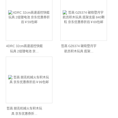
4DRC 32cm高速遥控快艇
哲高 GZ6374 破晓登月宇
玩具 2组锂电池 京…
航员积木玩具 底架…
哲高 朋克机械火车积木玩
具 京东优惠券折…