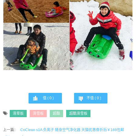
值 (
0
)
不值 (
0
)
滑草板
滑雪板
超酷
超酷滑雪板
上一篇：
CoClean s1A 负离子 随身空气净化器 天猫优惠券折后￥169包邮