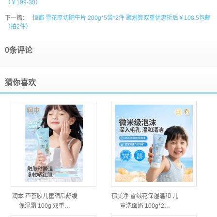
（￥199-30）
下一篇：
恒都 雪花厚切肥牛片 200g*5袋*2件 聚划算双重优惠折后￥108.5包邮
（拍2件）
0条评论
猜你喜欢
润本 芦荟胶儿童晒后舒缓
郁美净 雪绒花保湿温和 儿
保湿霜 100g 双重…
童洗面奶 100g*2…