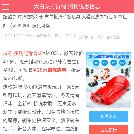
当前位置：
首页
>
优惠
>
母婴玩具
>文章详情
大白菜打折啦-购物优惠信息
超酷 加厚滑雪板带刹车单板滑草板玩具 天猫优惠券折后￥29包
邮（￥49-20）多色可选
12-03 12:01
|
分类：
母婴玩具
|
热度：673 ℃
已关闭评论
加入收藏
超酷 多功能滑雪板
XM-001，顾客评价
4.9分，现天猫邦辉运动户外专营售价
￥49，可领取
￥20天猫优惠券
，折后
￥29包邮。
这款超酷 多功能滑雪板玩具，365天
都可以玩，夏天滑草滑沙，冬天滑雪
滑冰。全新PE抗冻材质，无毒无味。
刹车底部折浪设计，加强与地面接触
领优惠券
的摩擦，刹车更快速安全。弧形刹车
把手，符合人体工程学原理，握感舒
直达链接