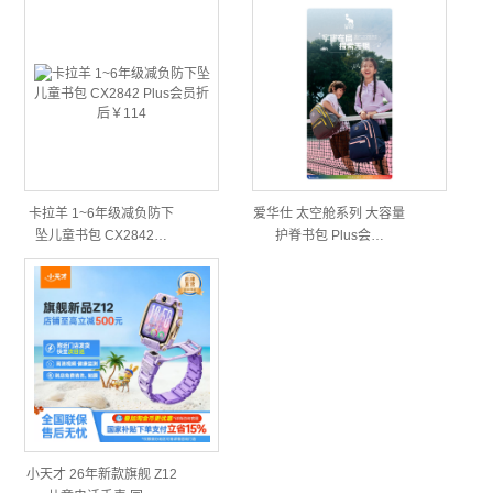
卡拉羊 1~6年级减负防下
爱华仕 太空舱系列 大容量
坠儿童书包 CX2842…
护脊书包 Plus会…
小天才 26年新款旗舰 Z12