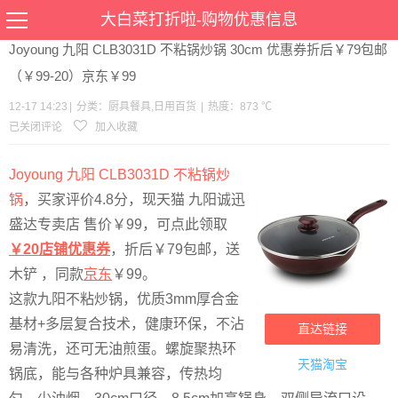
当前位置：
首页
>
优惠
>
厨具餐具
日用百货
>文章详情
大白菜打折啦-购物优惠信息
Joyoung 九阳 CLB3031D 不粘锅炒锅 30cm 优惠券折后￥79包邮
（￥99-20）京东￥99
12-17 14:23
|
分类：
厨具餐具
,
日用百货
|
热度：873 ℃
已关闭评论
加入收藏
Joyoung 九阳 CLB3031D 不粘锅炒
锅
，买家评价4.8分，现天猫 九阳诚迅
盛达专卖店 售价￥99，可点此领取
￥20店铺优惠券
，折后￥79包邮，送
木铲 ，同款
京东
￥99。
这款九阳不粘炒锅，优质3mm厚合金
基材+多层复合技术，健康环保，不沾
直达链接
易清洗，还可无油煎蛋。螺旋聚热环
天猫淘宝
锅底，能与各种炉具兼容，传热均