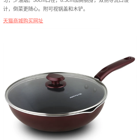
匀，少油烟。30cm口径，8.5cm加高锅身，双侧导流口设
计，倒菜更随心。附可视锅盖和木铲。
天猫商城购买网址