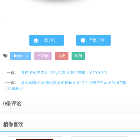
值 (
0
)
不值 (
0
)
Joyoung
不粘锅
九阳
炒锅
上一篇：
食在川铭 牛肉丸 135g*4袋 ￥39.9包邮（￥59.9-20）
下一篇：
清咽润肺 沁漓 脱水罗汉果 国标大果12个 优惠券折后￥34.6包邮
（￥39.6-5）
0条评论
猜你喜欢