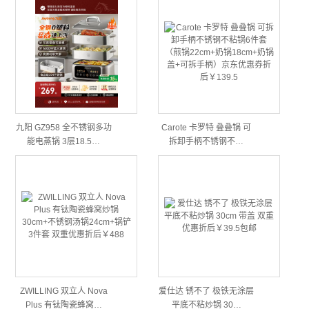
九阳 GZ958 全不锈钢多功
Carote 卡罗特 叠叠锅 可
能电蒸锅 3层18.5…
拆卸手柄不锈钢不…
ZWILLING 双立人 Nova
爱仕达 锈不了 极铁无涂层
Plus 有钛陶瓷蜂窝…
平底不粘炒锅 30…