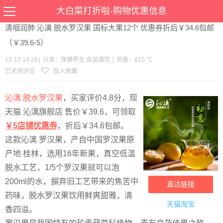
当前位置：
首页
>
优惠
>
保健养生
食品酒饮
>文章详情
大白菜打折啦-购物优惠信息
清咽润肺 沁漓 脱水罗汉果 国标大果12个 优惠券折后￥34.6包邮
（￥39.6-5）
12-17 14:28
|
分类：
保健养生
,
食品酒饮
|
热度：815 ℃
已关闭评论
加入收藏
沁漓 脱水罗汉果
，买家评价4.8分，现
天猫 沁漓旗舰店 售价￥39.6，可领取
￥5店铺优惠券
，折后￥34.6包邮。
这款沁漓 罗汉果，产自中国罗汉果原
产地 桂林，选用16年新果，真空低温
脱水工艺，1/5个罗汉果就可以泡
200ml的水，摒弃旧工艺带来的焦苦中
直达链接
药味，脱水罗汉果饮用鲜爽甜雅，清
天猫淘宝
香四溢。