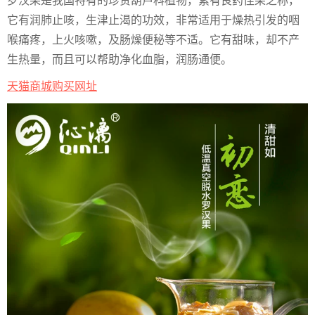
罗汉果是我国特有的珍贵葫芦科植物，素有良药佳果之称，
它有润肺止咳，生津止渴的功效，非常适用于燥热引发的咽
喉痛疼，上火咳嗽，及肠燥便秘等不适。它有甜味，却不产
生热量，而且可以帮助净化血脂，润肠通便。
天猫商城购买网址