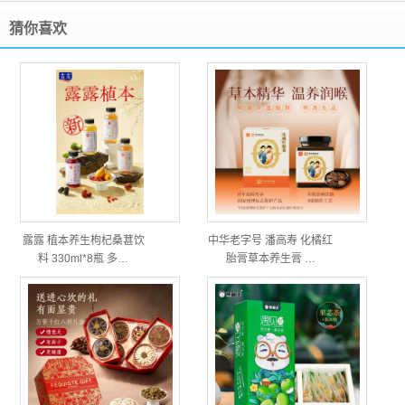
猜你喜欢
露露 植本养生枸杞桑葚饮
中华老字号 潘高寿 化橘红
料 330ml*8瓶 多…
胎膏草本养生膏 …