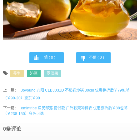
值 (
0
)
不值 (
0
)
养生
沁漓
罗汉果
上一篇：
Joyoung 九阳 CLB3031D 不粘锅炒锅 30cm 优惠券折后￥79包邮
（￥99-20）京东￥99
下一篇：
emintribe 渔民部落 情侣款 户外软壳冲锋衣 优惠券折后￥88包邮
（￥238-150）多色可选
0条评论