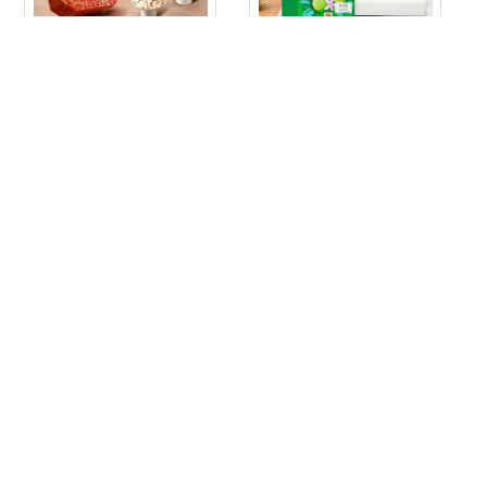
福东海 万紫千红 滋补养生
熊萌主 黄金罗汉果芯茶干
八拼礼盒 248g …
果泡茶 20袋*3盒…
虎标 原味苦荞茶
385g（55小包）双重优
惠…
分享給朋友吧！
扫一下到朋友圈