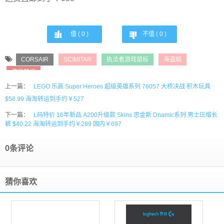
值 (
0
)
不值 (
0
)
CORSAIR
SCIMITAR
执法者游戏鼠标
海盗船
游戏鼠标
上一篇：
LEGO 乐高 Super Heroes 超级英雄系列 76057 大桥决战 积木玩具
$58.99 海淘转运到手约￥527
下一篇：
L码特价 16年新品 A200升级款 Skins 思金斯 Dnamic系列 男士压缩长
裤 $40.22 海淘转运到手约￥289 国内￥697
0条评论
猜你喜欢