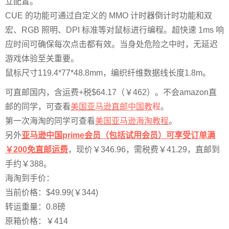
立配置。
CUE 的功能可通过自定义的 MMO 计时器倒计时功能和双
宏、RGB 照明、DPI 标准等对鼠标进行编程。超快速 1ms 响
应时间可确保每次点击都有效。当身处危险之中时，无延迟
游戏体验至关重要。
鼠标尺寸119.4*77*48.8mm，编织纤维数据线长度1.8m。
可直邮国内，含运费+税$64.17（￥462）。不会amazon直
邮的同学，可查看
美国亚马逊直邮中国教
程
。
第一次海淘的同学可查看
美国亚马逊海淘教程
。
另外
亚马逊中国prime会员（包括试用会员）可享受订单满
￥200免直邮运费
，现价￥346.96，需税费￥41.29，直邮到
手约￥388。
海淘到手价：
当前价格：$49.99(￥344)
转运重量：0.8磅
原箱价格：￥414