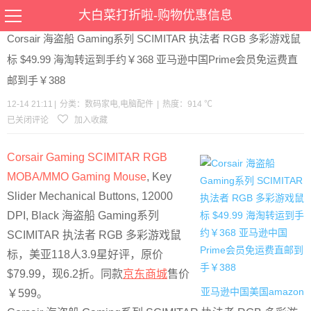
当前位置：
首页
>
优惠
>
数码家电
电脑配件
>文章详情
大白菜打折啦-购物优惠信息
Corsair 海盗船 Gaming系列 SCIMITAR 执法者 RGB 多彩游戏鼠
标 $49.99 海淘转运到手约￥368 亚马逊中国Prime会员免运费直
邮到手￥388
12-14 21:11
|
分类：
数码家电
,
电脑配件
|
热度：914 ℃
已关闭评论
加入收藏
Corsair Gaming SCIMITAR RGB
MOBA/MMO Gaming Mouse
, Key
Slider Mechanical Buttons, 12000
DPI, Black 海盗船 Gaming系列
SCIMITAR 执法者 RGB 多彩游戏鼠
标，美亚118人3.9星好评，原价
$79.99，现6.2折。同款
京东商城
售价
亚马逊中国
美国amazon
￥599。