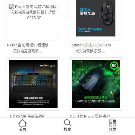
Razer 雷蛇 毒蝰V3极速版
Logitech 罗技 G502 Hero
无线电竞游戏鼠…
炫光游戏鼠标 双…
CORSAIR 美商海盗船
0点开始 Razer 雷蛇 曼巴
K100 RGB 机械键盘 ￥…
眼镜蛇 有线无线…
首页
搜索
分类