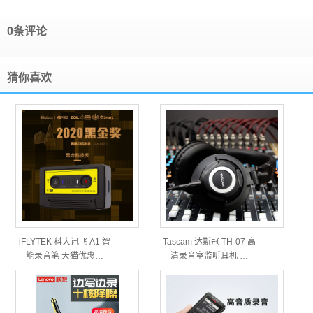
0条评论
猜你喜欢
iFLYTEK 科大讯飞 A1 智
Tascam 达斯冠 TH-07 高
能录音笔 天猫优惠…
清录音室监听耳机 …