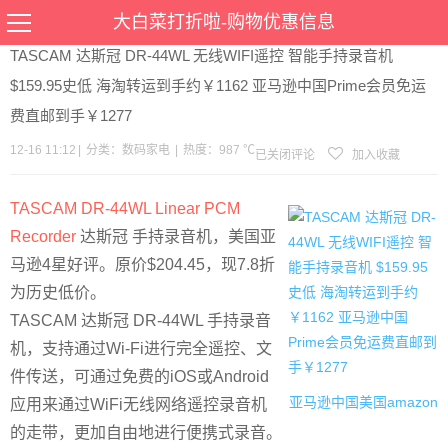
当前位置：
首页
>
优惠
>
数码家电
>文章详情
大白菜打折啦-购物优惠信息
TASCAM 达斯冠 DR-44WL 无线WIFI遥控 智能手持录音机
$159.95史低 海淘转运到手约￥1162 亚马逊中国Prime会员免运
费直邮到手￥1277
12-16 11:12
|
分类：
数码家电
|
热度：987 ℃
已关闭评论
加入收藏
TASCAM DR-44WL Linear PCM
Recorder
达斯冠 手持录音机，美国亚
马逊4星好评。原价$204.45，现7.8折
为历史低价。
TASCAM 达斯冠 DR-44WL 手持录音
机，支持通过Wi-Fi进行完全遥控、文
件传送，可通过免费的iOS或Android
亚马逊中国
美国amazon
应用来通过WiFi无线网络遥控录音机
的走带，更加自由地进行便携式录音。