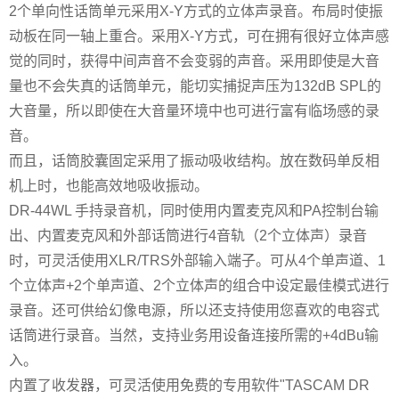
2个单向性话筒单元采用X-Y方式的立体声录音。布局时使振
动板在同一轴上重合。采用X-Y方式，可在拥有很好立体声感
觉的同时，获得中间声音不会变弱的声音。采用即使是大音
量也不会失真的话筒单元，能切实捕捉声压为132dB SPL的
大音量，所以即使在大音量环境中也可进行富有临场感的录
音。
而且，话筒胶囊固定采用了振动吸收结构。放在数码单反相
机上时，也能高效地吸收振动。
DR-44WL 手持录音机，同时使用内置麦克风和PA控制台输
出、内置麦克风和外部话筒进行4音轨（2个立体声）录音
时，可灵活使用XLR/TRS外部输入端子。可从4个单声道、1
个立体声+2个单声道、2个立体声的组合中设定最佳模式进行
录音。还可供给幻像电源，所以还支持使用您喜欢的电容式
话筒进行录音。当然，支持业务用设备连接所需的+4dBu输
入。
内置了收发器，可灵活使用免费的专用软件"TASCAM DR