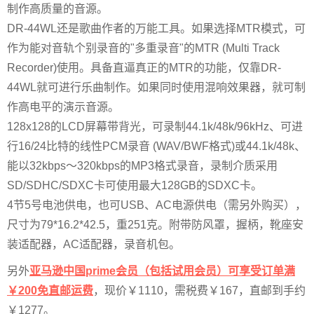
制作高质量的音源。
DR-44WL还是歌曲作者的万能工具。如果选择MTR模式，可
作为能对音轨个别录音的"多重录音"的MTR (Multi Track
Recorder)使用。具备直逼真正的MTR的功能，仅靠DR-
44WL就可进行乐曲制作。如果同时使用混响效果器，就可制
作高电平的演示音源。
128x128的LCD屏幕带背光，可录制44.1k/48k/96kHz、可进
行16/24比特的线性PCM录音 (WAV/BWF格式)或44.1k/48k、
能以32kbps～320kbps的MP3格式录音，录制介质采用
SD/SDHC/SDXC卡可使用最大128GB的SDXC卡。
4节5号电池供电，也可USB、AC电源供电（需另外购买），
尺寸为79*16.2*42.5，重251克。附带防风罩，握柄，靴座安
装适配器，AC适配器，录音机包。
另外
亚马逊中国prime会员（包括试用会员）可享受订单满
￥200免直邮运费
，现价￥1110，需税费￥167，直邮到手约
￥1277。