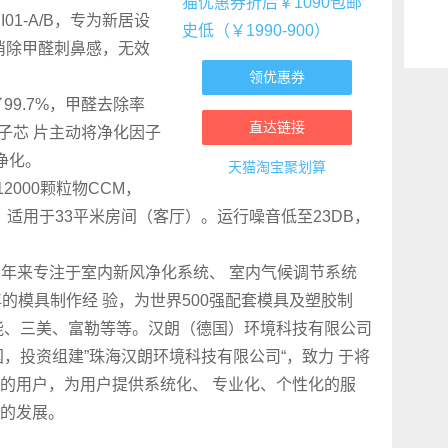
I01-A/B，专为新居设
消除甲醛刺鼻感，无效
领优惠券
99.7%，甲醛去除率
直达链接
离子芯 片主动将净化因子
净化。
天猫淘宝
聚划算
12000颗粒物CCM，
 风量，适用于33平米房间（客厅）。运行噪音低至23DB，
多年来专注于室内新风净化系统、 室内气候调节系统
的模具制作经 验，为世界500强配套模具及塑胶制
能、三美、富勒等等。汉朗（德国）环境科技有限公司
，投资组建”珠海汉朗环境科技有限公司“，致力 于将
的用户，为用户提供系统化、 专业化、个性化的服
的发展。