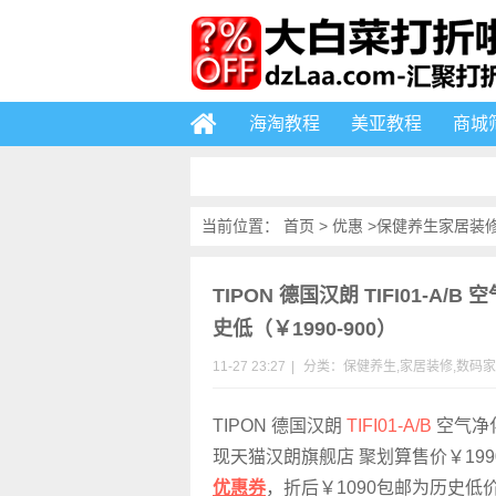
海淘教程
美亚教程
商城
当前位置：
首页
>
优惠
>
保健养生
家居装
TIPON 德国汉朗 TIFI01-A
史低（￥1990-900）
11-27 23:27
|
分类：
保健养生
,
家居装修
,
数码家
TIPON 德国汉朗
TIFI01-A/B
空气净
现天猫汉朗旗舰店 聚划算售价￥19
优惠券
，折后￥1090包邮为历史低