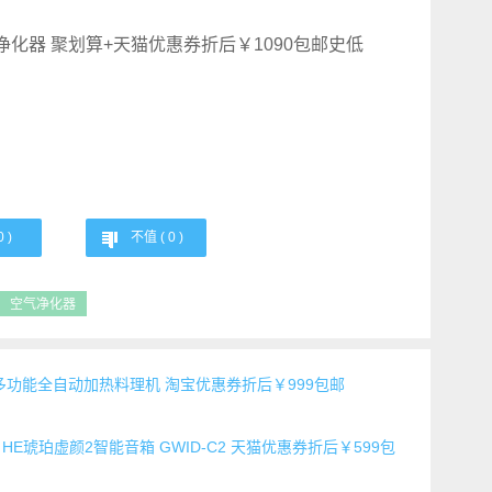
0
)
不值 (
0
)
空气净化器
机 多功能全自动加热料理机 淘宝优惠券折后￥999包邮
E琥珀虚颜2智能音箱 GWID-C2 天猫优惠券折后￥599包