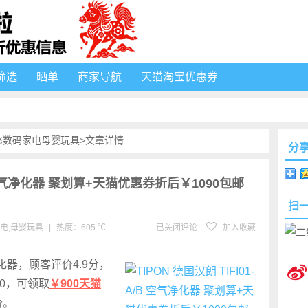
筛选
晒单
商家导航
天猫淘宝优惠券
修
数码家电
母婴玩具
>文章详情
分
/B 空气净化器 聚划算+天猫优惠券折后￥1090包邮
扫
电
,
母婴玩具
|
热度：605 ℃
已关闭评论
加入收藏
化器，顾客评价4.9分，
90，可领取
￥900天猫
价。