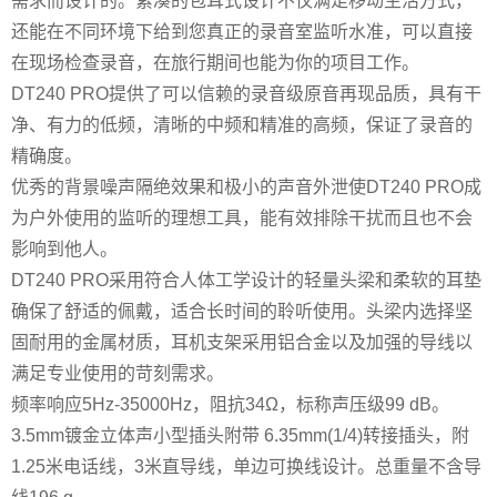
需求而设计的。紧凑的包耳式设计不仅满足移动生活方式，
还能在不同环境下给到您真正的录音室监听水准，可以直接
在现场检查录音，在旅行期间也能为你的项目工作。
DT240 PRO提供了可以信赖的录音级原音再现品质，具有干
净、有力的低频，清晰的中频和精准的高频，保证了录音的
精确度。
优秀的背景噪声隔绝效果和极小的声音外泄使DT240 PRO成
为户外使用的监听的理想工具，能有效排除干扰而且也不会
影响到他人。
DT240 PRO采用符合人体工学设计的轻量头梁和柔软的耳垫
确保了舒适的佩戴，适合长时间的聆听使用。头梁内选择坚
固耐用的金属材质，耳机支架采用铝合金以及加强的导线以
满足专业使用的苛刻需求。
频率响应5Hz-35000Hz，阻抗34Ω，标称声压级99 dB。
3.5mm镀金立体声小型插头附带 6.35mm(1/4)转接插头，附
1.25米电话线，3米直导线，单边可换线设计。总重量不含导