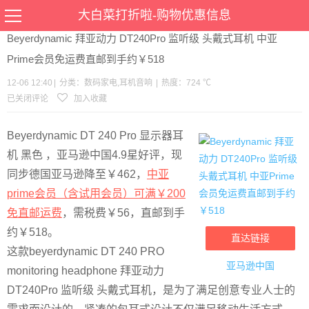
当前位置：
首页
>
优惠
>
数码家电
耳机音响
>文章详情
大白菜打折啦-购物优惠信息
Beyerdynamic 拜亚动力 DT240Pro 监听级 头戴式耳机 中亚
Prime会员免运费直邮到手约￥518
12-06 12:40
|
分类：
数码家电
,
耳机音响
|
热度：724 ℃
已关闭评论
加入收藏
Beyerdynamic DT 240 Pro 显示器耳
机 黑色 ，亚马逊中国4.9星好评，现
同步德国亚马逊降至￥462，
中亚
prime会员（含试用会员）可满￥200
免直邮运费
，需税费￥56，直邮到手
约￥518。
直达链接
这款beyerdynamic DT 240 PRO
亚马逊中国
monitoring headphone 拜亚动力
DT240Pro 监听级 头戴式耳机，是为了满足创意专业人士的