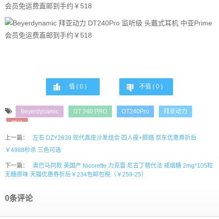
值 (
0
)
不值 (
0
)
Beyerdynamic
DT 240 PRO
DT240Pro
拜亚动力
耳机
上一篇：
左右 DZY2839 现代真皮沙发组合 四人座+脚踏 京东优惠券折后
￥4988秒杀 三色可选
下一篇：
奥巴马同款 英国产 Nicorette 力克雷 尼古丁替代法 戒烟糖 2mg*105粒
无糖原味 天猫优惠券折后￥234包邮包税（￥259-25）
0条评论