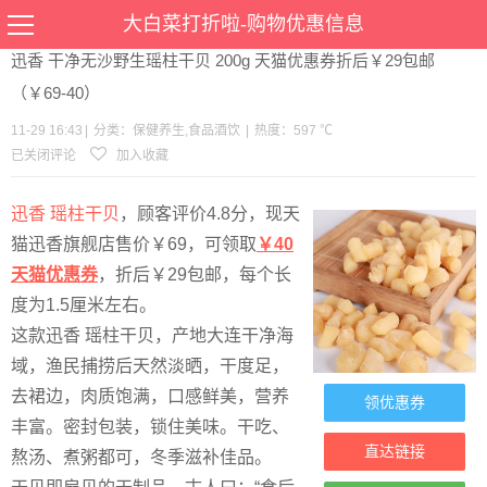
当前位置：
首页
>
优惠
>
保健养生
食品酒饮
>文章详情
大白菜打折啦-购物优惠信息
迅香 干净无沙野生瑶柱干贝 200g 天猫优惠券折后￥29包邮
（￥69-40）
11-29 16:43
|
分类：
保健养生
,
食品酒饮
|
热度：597 ℃
已关闭评论
加入收藏
迅香 瑶柱干贝
，顾客评价4.8分，现天
猫迅香旗舰店售价￥69，可领取
￥40
天猫优惠券
，折后￥29包邮，每个长
度为1.5厘米左右。
这款迅香 瑶柱干贝，产地大连干净海
域，渔民捕捞后天然淡晒，干度足，
去裙边，肉质饱满，口感鲜美，营养
领优惠券
丰富。密封包装，锁住美味。干吃、
直达链接
熬汤、煮粥都可，冬季滋补佳品。