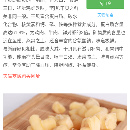
干贝即扇贝的干制品，古人曰：“食后
淘口令
三日，犹觉鸡虾乏味。”可见干贝之鲜
天猫淘宝
美非同一般。干贝富含蛋白质、碳水
化合物、核黄素和钙、磷、铁等多种营养成分，蛋白质含量
高达61.8%，为鸡肉、牛肉、鲜对虾的3倍。矿物质的含量也
远在鱼翅、燕窝之上。还含丰富的谷氨酸钠，味道极鲜。
与新鲜扇贝相比，腥味大减。干贝具有滋阴补肾、和胃调中
功能，能治疗头晕目眩、咽干口渴、虚痨咳血、脾胃虚弱等
症，常食有助于降血压、降胆固醇、补益健身。
天猫商城购买网址