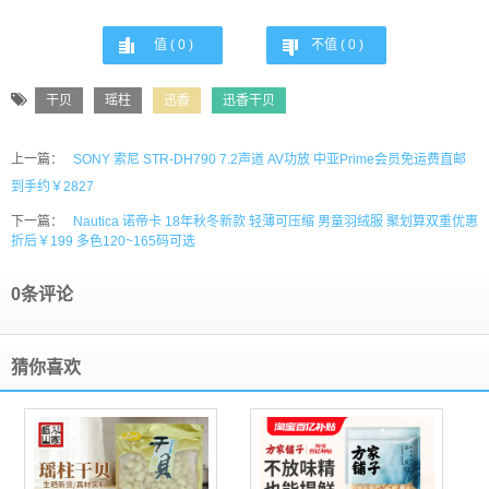
值 (
0
)
不值 (
0
)
干贝
瑶柱
迅香
迅香干贝
上一篇：
SONY 索尼 STR-DH790 7.2声道 AV功放 中亚Prime会员免运费直邮
到手约￥2827
下一篇：
Nautica 诺帝卡 18年秋冬新款 轻薄可压缩 男童羽绒服 聚划算双重优惠
折后￥199 多色120~165码可选
0条评论
猜你喜欢