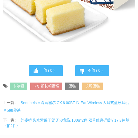
值 (
0
)
不值 (
0
)
卡尔顿
卡尔顿长崎蛋糕
蛋糕
长崎蛋糕
上一篇：
Sennheiser 森海塞尔 CX 6.00BT IN-Ear Wireless 入耳式蓝牙耳机
￥599秒杀
下一篇：
外婆桥 头水紫菜干货 无沙免洗 100g*2件 双重优惠折后￥17.8包邮
（拍2件）