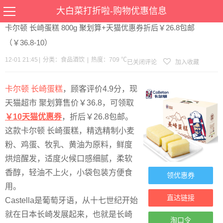
当前位置：
首页
>
优惠
>
食品酒饮
>文章详情
大白菜打折啦-购物优惠信息
卡尔顿 长崎蛋糕 800g 聚划算+天猫优惠券折后￥26.8包邮
（￥36.8-10）
12-01 21:45
|
分类：
食品酒饮
|
热度：709 ℃
已关闭评论
加入收藏
卡尔顿 长崎蛋糕
，顾客评价4.9分，现
天猫超市 聚划算售价￥36.8，可领取
￥10天猫优惠券
，折后￥26.8包邮。
这款卡尔顿 长崎蛋糕，精选精制小麦
粉、鸡蛋、牧乳、黄油为原料，鲜度
烘焙醒发，适度火候口感细腻，柔软
香醇，轻油不上火，小袋包装方便食
领优惠券
用。
直达链接
Castella是葡萄牙语，从十七世纪开始
就在日本长崎发展起来，也就是长崎
淘口令