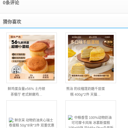
0条评论
猜你喜欢
鲜鸡蛋含量≥56% 士丹顿
熊治 豹纹榴莲奶酪千层蛋
茶餐厅 老式鲜嫩鸡…
糕 400g*2件 天猫…