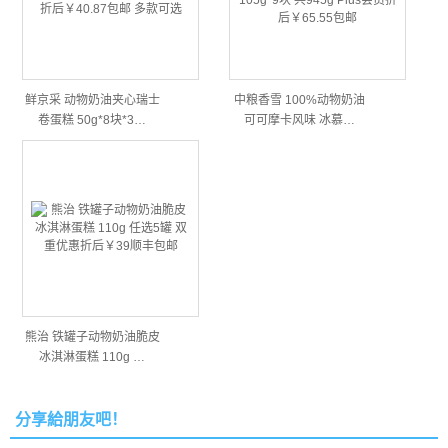
鲜京采 动物奶油夹心瑞士
中粮香雪 100%动物奶油
卷蛋糕 50g*8块*3…
可可摩卡风味 冰慕…
熊治 铁罐子动物奶油脆皮
冰淇淋蛋糕 110g …
分享給朋友吧！