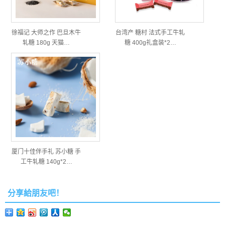
徐福记 大师之作 巴旦木牛
台湾产 糖村 法式手工牛轧
轧糖 180g 天猫…
糖 400g礼盒装*2…
厦门十佳伴手礼 苏小糖 手
工牛轧糖 140g*2…
分享給朋友吧！