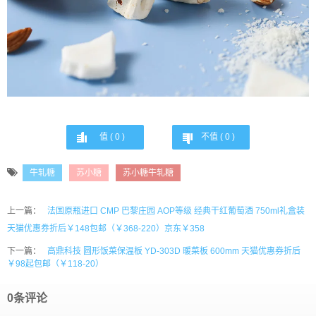
值 (
0
)
不值 (
0
)
牛轧糖
苏小糖
苏小糖牛轧糖
上一篇：
法国原瓶进口 CMP 巴黎庄园 AOP等级 经典干红葡萄酒 750ml礼盒装
天猫优惠券折后￥148包邮（￥368-220）京东￥358
下一篇：
高鼎科技 圆形饭菜保温板 YD-303D 暖菜板 600mm 天猫优惠券折后
￥98起包邮（￥118-20）
0条评论