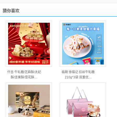
猜你喜欢
仟吉 牛轧糖/芝麻酥/太妃
临期 徐福记 拉丝牛轧糖
酥/坚果酥/雪花酥…
210g*3袋 双重优…