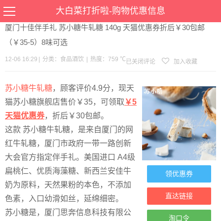
当前位置：
首页
>
优惠
>
食品酒饮
>文章详情
大白菜打折啦-购物优惠信息
厦门十佳伴手礼 苏小糖牛轧糖 140g 天猫优惠券折后￥30包邮
（￥35-5）8味可选
12-06 16:29
|
分类：
食品酒饮
|
热度：759 ℃
已关闭评论
加入收藏
苏小糖牛轧糖
，顾客评价4.9分，现天
猫苏小糖旗舰店售价￥35，可领取
￥5
天猫优惠券
，折后￥30包邮。
这款 苏小糖牛轧糖，是来自厦门的网
红牛轧糖，厦门市政府一带一路创新
大会官方指定伴手礼。美国进口 A4级
扁桃仁、优质海藻糖、新西兰安佳牛
领优惠券
奶为原料，天然果粉的本色，不添加
直达链接
色素，入口幼滑如丝，延绵细密。
苏小糖是，厦门思奔信息科技有限公
淘口令