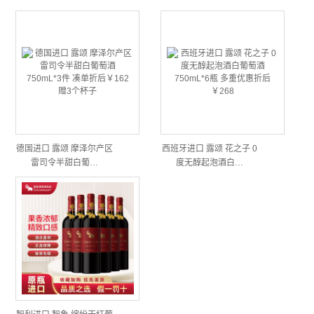
德国进口 露颂 摩泽尔产区
西班牙进口 露颂 花之子 0
雷司令半甜白葡…
度无醇起泡酒白…