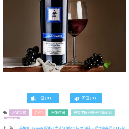
值 (
0
)
不值 (
0
)
AOP等级
CMP
巴黎庄园
巴黎庄园经典干红葡萄酒
葡萄酒
上一篇：
英格兰 Sprandi 斯潘迪 女式轻便健步鞋 休闲鞋 天猫优惠券折￥119包