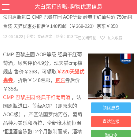
当前位置：
首页
>
优惠
>
食品酒饮
>文章详情
大白菜打折啦-购物优惠信息
法国原瓶进口 CMP 巴黎庄园 AOP等级 经典干红葡萄酒 750ml礼
盒装 天猫优惠券折后￥148包邮（￥368-220）京东￥358
12-06 16:22
|
分类：
食品酒饮
|
热度：813 ℃
已关闭评论
加入收藏
CMP 巴黎庄园 AOP等级 经典干红葡
萄酒，顾客评价4.9分，现天猫cmp旗
舰店 售价￥368，可领取
￥220天猫优
惠券
，折后￥148包邮，
京东
券后价
￥358。
CMP 巴黎庄园 经典干红葡萄酒
，法
国原瓶进口。等级AOP（即原来的
领优惠券
AOC级），产区法国罗纳河谷，葡萄
直达链接
品种为美乐和西拉，全新橡木桶恒温
恒湿酒窖陈酿12个月酿制而成，酒精
淘口令