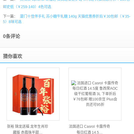
邮史低（￥259-140）4色可选
下一篇：
厦门十佳伴手礼 苏小糖牛轧糖 140g 天猫优惠券折后￥30包邮（￥35-
5）8味可选
0条评论
猜你喜欢
张裕 锦龙送福 龙年生肖珍
法国进口 Casrol 卡露传奇
藏版 赤霞珠半甜…
每日红酒 14.5…