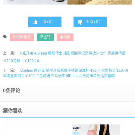
值 (
0
)
不值 (
0
)
加绒保暖裤
萨金特
运动裤
上一篇：
0点开始 AiSleep 睡眠博士 蝶形慢回弹记忆棉枕头*2个 优惠券折后
￥119包邮（￥129-10）
下一篇：
Contigo 康迪克 单手开启双层不锈钢保温杯 450ml 金盒特价 $10.49
海淘直邮到手￥109 三色可选 亚马逊中国Prime会员可凑单免运费直邮
0条评论
猜你喜欢