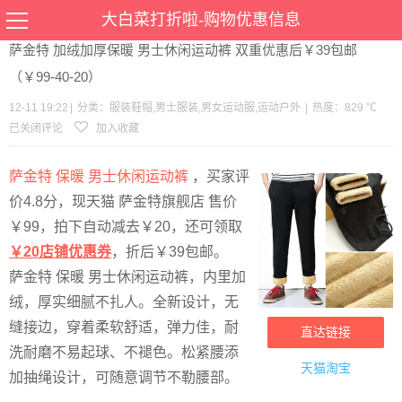
当前位置：
首页
>
优惠
>
服装鞋帽
男士服装
男女运动服
运动户外
>文章详情
大白菜打折啦-购物优惠信息
萨金特 加绒加厚保暖 男士休闲运动裤 双重优惠后￥39包邮
（￥99-40-20）
12-11 19:22
|
分类：
服装鞋帽
,
男士服装
,
男女运动服
,
运动户外
|
热度：829 ℃
已关闭评论
加入收藏
萨金特 保暖 男士休闲运动裤
，买家评
价4.8分，现天猫 萨金特旗舰店 售价
￥99，拍下自动减去￥20，还可领取
￥20店铺优惠券
，折后￥39包邮。
萨金特 保暖 男士休闲运动裤，内里加
绒，厚实细腻不扎人。全新设计，无
缝接边，穿着柔软舒适，弹力佳，耐
直达链接
洗耐磨不易起球、不褪色。松紧腰添
天猫淘宝
加抽绳设计，可随意调节不勒腰部。