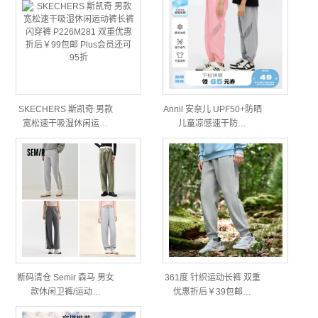
SKECHERS 斯凯奇 男款
Annil 安奈儿 UPF50+防晒
宽松速干吸湿休闲运…
儿童凉感速干防…
断码清仓 Semir 森马 男女
361度 针织运动长裤 双重
款休闲卫裤/运动…
优惠折后￥39包邮…