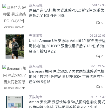
京东商城
07-01 19:35
网易严选 5A抑菌 男式凉感POLO衫*2件 双重优
惠折后￥109 多色可选
0
天猫淘宝
06-28 22:05
Under Armour UA 安德玛 Velociti 1/4拉链 男子运
动长袖T恤 6010887 双重优惠折后￥121包邮 淘
金币可抵扣￥2.2
0
京东商城
06-15 21:57
Bananain 蕉内 凉皮502UV 男女同款凉感透气机
能风半拉链拼色防晒服 UPF100+ 京东优惠券折
后￥99.5包邮
0
天猫淘宝
06-15 15:39
Ambis 安比斯 云感长绒棉 5A抗菌纯色条纹 男式
四角内裤 3条装 天猫优惠券折后￥29.9包邮