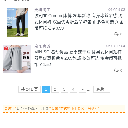
天猫淘宝
06-09 9:03
波司登 Combo 康博 26年新款 高弹冰丝凉感 男
式休闲裤 双重优惠折后￥47包邮 多色可选 淘金
币可抵扣￥0.99
0
京东商城
06-07 17:04
MINISO 名创优品 夏季速干网眼 男式休闲短裤
双重优惠折后￥29.9包邮 多款可选 淘金币可抵
扣￥1.52
0
共 241 页
1
2
3
4
»
最后 »
...
请访问 "
后台 > 外观 > 小工具
" 设置 "右边栏小工具区（分类）"