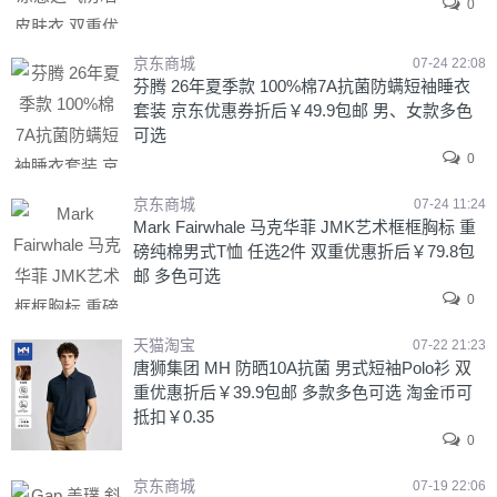
0
京东商城
07-24 22:08
芬腾 26年夏季款 100%棉7A抗菌防螨短袖睡衣
套装 京东优惠券折后￥49.9包邮 男、女款多色
可选
0
京东商城
07-24 11:24
Mark Fairwhale 马克华菲 JMK艺术框框胸标 重
磅纯棉男式T恤 任选2件 双重优惠折后￥79.8包
邮 多色可选
0
天猫淘宝
07-22 21:23
唐狮集团 MH 防晒10A抗菌 男式短袖Polo衫 双
重优惠折后￥39.9包邮 多款多色可选 淘金币可
抵扣￥0.35
0
京东商城
07-19 22:06