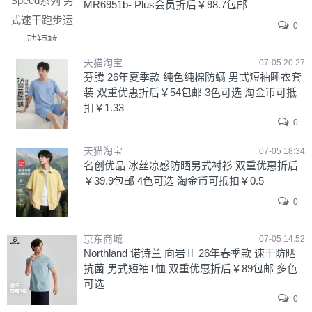
MR6951b- Plus会员折后￥98.7包邮
0
天猫淘宝
07-05 20:27
芬腾 26年夏季款 纯色纯棉防螨 男式短袖睡衣套
装 双重优惠折后￥54包邮 3色可选 淘金币可抵
扣￥1.33
0
天猫淘宝
07-05 18:34
名创优品 冰丝凉感防晒男式衬衫 双重优惠折后
￥39.9包邮 4色可选 淘金币可抵扣￥0.5
0
京东商城
07-05 14:52
Northland 诺诗兰 向岩Ⅱ 26年春季款 速干防晒
抗菌 男式短袖T恤 双重优惠折后￥89包邮 多色
可选
0