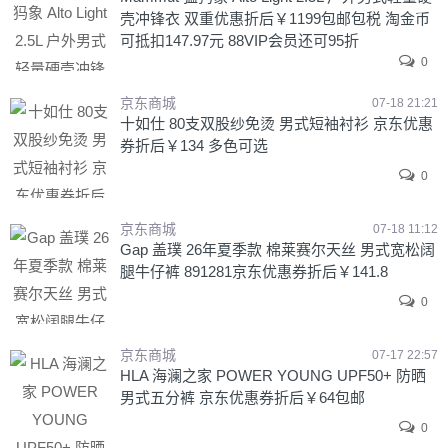
壳冲锋衣 双重优惠折后￥1199包邮包税 淘金币
可抵扣147.97元 88VIP会员还可95折
0
京东商城
07-18 21:21
十如仕 80支双股纱免烫 男式短袖衬衫 京东优惠
券折后￥134 多色可选
0
京东商城
07-18 11:12
Gap 盖璞 26年夏季款 棉莱赛尔天丝 男式宽松阔
腿牛仔裤 891281京东优惠券折后￥141.8
0
京东商城
07-17 22:57
HLA 海澜之家 POWER YOUNG UPF50+ 防晒
男式五分裤 京东优惠券折后￥64包邮
0