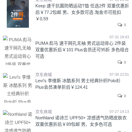
Keep 速干抗菌防晒运动T恤 任选2件 双重优惠折
后￥77.2包邮 男、女多款可选 淘金币可抵扣
￥0.59
0
07-31 19:43
PUMA 彪马 速干网孔无袖 男式运动背心 2件装
双重优惠折后￥101 Plus会员还可95折 多色组合
可选
0
京东商城
07-30 22:01
Levi’s 李维斯 冰酷系列 男士经典针织Polo衫
Plus会员凑单折后￥124.41
0
京东商城
07-27 14:13
Northland 诺诗兰 UPF50+ 凉感透气防晒皮肤衣
双重优惠折后￥89包邮 男、女多色可选