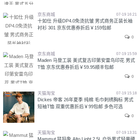
京东商城
07-19 16:21
十如仕 升级DP4.0免烫抗皱 男式商务正装长袖
衬衫 301 京东优惠券折后￥159包邮
0
京东商城
07-19 15:59
Maden 马登工装 美式复古印第安雷鸟印花 男式
T恤 京东优惠券折后￥59.95顺丰包邮
0
天猫淘宝
07-19 15:18
Dickes 帝客 26年夏季 纯棉 毛巾刺绣胸标 男式
短袖T恤 双重优惠折后￥99包邮 多色可选
0
天猫淘宝
07-19 13:31
Mammut 猛犸象 Alto Light 2.5L 户外男式轻量硬