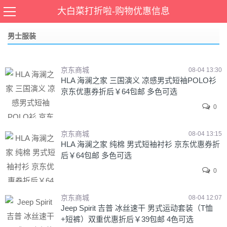
当前位置：
首页
>
服装鞋帽
,
男士服装
大白菜打折啦-购物优惠信息
男士服装
京东商城
08-04 13:30
HLA 海澜之家 三国演义 凉感男式短袖POLO衫
京东优惠券折后￥64包邮 多色可选
0
京东商城
08-04 13:15
HLA 海澜之家 纯棉 男式短袖衬衫 京东优惠券折
后￥64包邮 多色可选
0
京东商城
08-04 12:07
Jeep Spirit 吉普 冰丝速干 男式运动套装（T恤
+短裤）双重优惠折后￥39包邮 4色可选