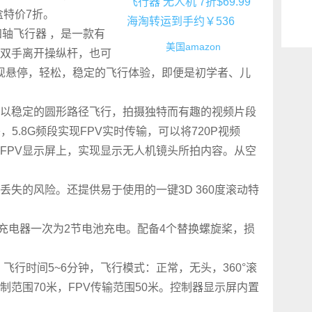
盒特价
7折。
FPV 四轴飞行器 ，是一款有
美国amazon
双手离开操纵杆，也可
现悬停，轻松，稳定的飞行体验，即便是初学者、儿
以稳定的圆形路径飞行，拍摄独特而有趣的视频片段
5.8G频段实现FPV实时传输，可以将720P视频
“LCD FPV显示屏上，实现显示无人机镜头所拍内容。从空
失的风险。还提供易于使用的一键3D 360度滚动特
SB充电器一次为2节电池充电。配备4个替换螺旋桨，损
3cm，飞行时间5~6分钟，飞行模式：正常，无头，360°滚
范围70米，FPV传输范围50米。控制器显示屏内置