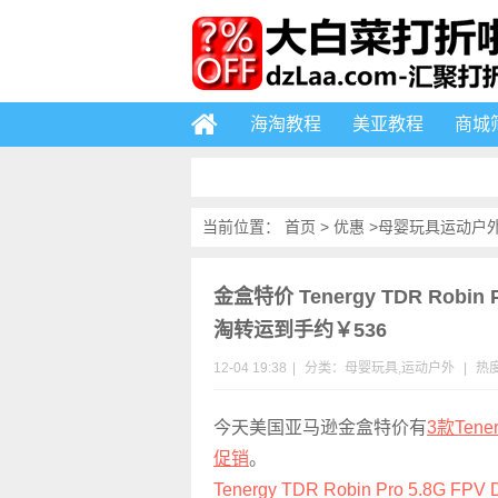
海淘教程
美亚教程
商城
当前位置：
首页
>
优惠
>
母婴玩具
运动户
金盒特价 Tenergy TDR Robin
淘转运到手约￥536
12-04 19:38
|
分类：
母婴玩具
,
运动户外
|
热度
今天美国亚马逊金盒特价有
3款Ten
促销
。
Tenergy TDR Robin Pro 5.8G FPV 