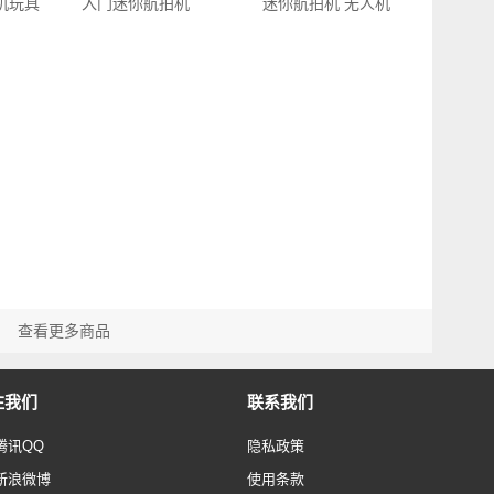
机玩具
入门迷你航拍机
迷你航拍机 无人机
￥179…
R…
查看更多商品
注我们
联系我们
腾讯QQ
隐私政策
新浪微博
使用条款