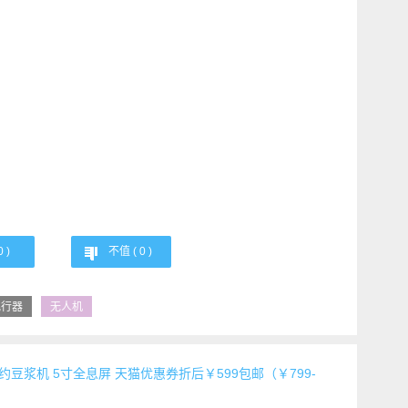
0
)
不值 (
0
)
飞行器
无人机
动预约豆浆机 5寸全息屏 天猫优惠券折后￥599包邮（￥799-