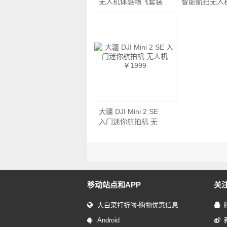
无人机体感畅飞套装
智能航拍无人
双…
…
大疆 DJI Mini 2 SE
入门迷你航拍机 无
人…
移动站点和APP
关
大白菜打折啦-购物优惠信息
Android