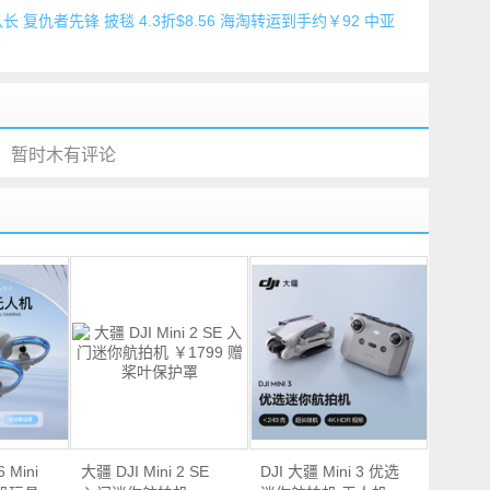
国队长 复仇者先锋 披毯 4.3折$8.56 海淘转运到手约￥92 中亚
8
暂时木有评论
Mini
大疆 DJI Mini 2 SE
DJI 大疆 Mini 3 优选