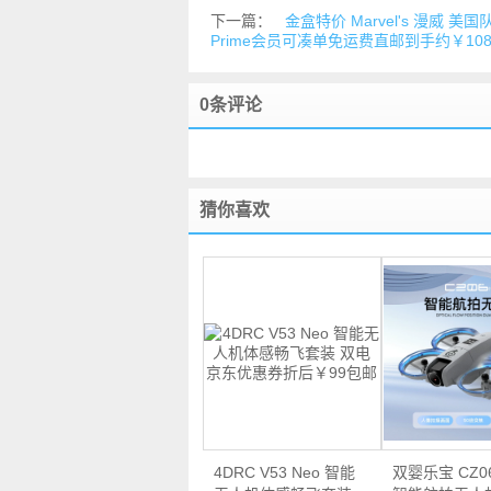
下一篇：
金盒特价 Marvel's 漫威 美
Prime会员可凑单免运费直邮到手约￥10
0条评论
猜你喜欢
4DRC V53 Neo 智能
双婴乐宝 CZ06 