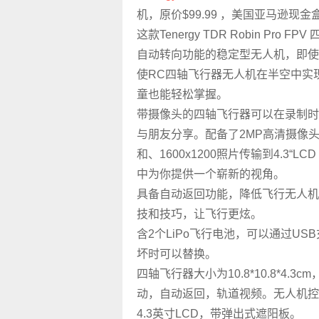
机，原价
$99.99
，美国亚马逊现金
这款Tenergy TDR Robin Pro 
自动转向功能的稳定型无人机，即使
使RC四轴飞行器无人机在半空中实
童也能轻松掌握。
带摄像头的四轴飞行器可以在录制时
与朋友分享。配备了2MP高清摄像头，
和、1600x1200照片传输到4.3
中为你提供一个崭新的视角。
具备自动返回功能，降低飞行无人机丢
技和技巧，让飞行更炫。
含2个LiPo飞行电池，可以通过U
坏时可以替换。
四轴飞行器大小为10.8*10.8*4.
动，自动返回，轨道视频。无人机控制
4.3英寸LCD，带弹出式遮阳板。