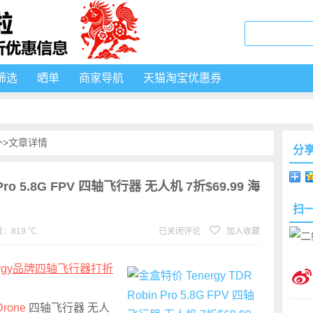
筛选
晒单
商家导航
天猫淘宝优惠券
外
>文章详情
分
 Pro 5.8G FPV 四轴飞行器 无人机 7折$69.99 海
扫
：819 ℃
已关闭评论
加入收藏
ergy品牌四轴飞行器打折
Drone
四轴飞行器 无人