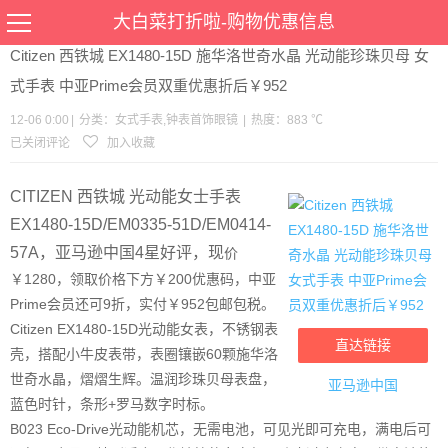
当前位置：
首页
>
优惠
>
女式手表
钟表首饰眼镜
>文章详情
大白菜打折啦-购物优惠信息
Citizen 西铁城 EX1480-15D 施华洛世奇水晶 光动能珍珠贝母 女
式手表 中亚Prime会员双重优惠折后￥952
12-06 0:00
|
分类：
女式手表
,
钟表首饰眼镜
|
热度：883 ℃
已关闭评论
加入收藏
CITIZEN 西铁城 光动能女士手表
EX1480-15D/EM0335-51D/EM0414-
57A，亚马逊中国4星好评，现
价
￥1280，领取价格下方￥200优惠码，中亚
Prime会员还可9折，实付￥952包邮包税。
Citizen EX1480-15D光动能女表，不锈钢表
直达链接
壳，搭配小牛皮表带，表圈镶嵌60颗施华洛
世奇水晶，熠熠生辉。温润珍珠贝母表盘，
亚马逊中国
蓝色时针，条形+罗马数字时标。
B023 Eco-Drive光动能机芯，无需电池，可见光即可充电，满电后可