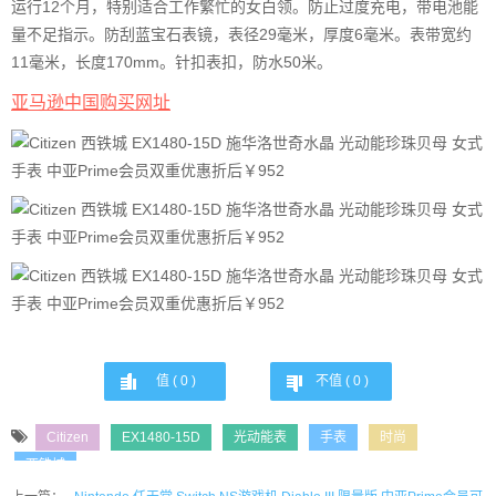
运行12个月，特别适合工作繁忙的女白领。防止过度充电，带电池能
量不足指示。防刮蓝宝石表镜，表径29毫米，厚度6毫米。表带宽约
11毫米，长度170mm。针扣表扣，防水50米。
亚马逊中国购买网址
值 (
0
)
不值 (
0
)
Citizen
EX1480-15D
光动能表
手表
时尚
西铁城