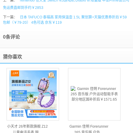
上一篇：
Nintendo 任天堂 Switch NS游戏机 Diablo III 限量版 中亚Prime会员可
免运费直邮到手约￥2853
下一篇：
日本 TAFUCO 泰福高 家用保温壶 1.5L 聚划算+天猫优惠券折后￥59
包邮（￥79-20） 4色可选 京东￥119
0条评论
猜你喜欢
小天才 26年新款旗舰 Z12
Garmin 佳明 Forerunner
儿童电话手表 国…
265 音乐版 户外…