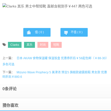
值 (
0
)
不值 (
0
)
Clarks
其乐
时尚
短靴
上一篇：
日本 AKAW 食物保温罐 保温饭盒 优惠券折后 ¥ 58起包邮（ ¥ 88-30）
多色可选
下一篇：
Mizuno Wave Prophecy 5 美津浓 预言5 旗舰款避震跑鞋 男女款 优惠
码折后￥880.6
0条评论
猜你喜欢