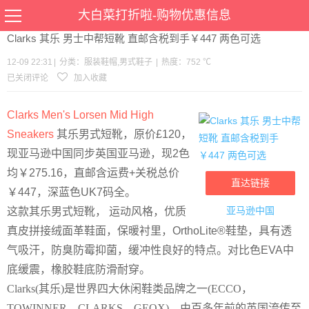
当前位置：
首页
>
优惠
>
服装鞋帽
男式鞋子
>文章详情
大白菜打折啦-购物优惠信息
Clarks 其乐 男士中帮短靴 直邮含税到手￥447 两色可选
12-09 22:31
|
分类：
服装鞋帽
,
男式鞋子
|
热度：752 ℃
已关闭评论
加入收藏
Clarks Men's Lorsen Mid High
Sneakers
其乐男式短靴，原价£120，
现亚马逊中国同步英国亚马逊，现
2
色
均￥275.16，直邮含运费+关税总价
直达链接
￥447，深蓝色UK7码全。
亚马逊中国
这款其乐男式短靴， 运动风格，优质
真皮拼接绒面革鞋面，保暖衬里，
OrthoLite®鞋垫，具有透
气吸汗，防臭防霉抑菌，缓冲性良好的特点。对比色EVA中
底缓震，橡胶鞋底防滑耐穿。
Clarks(其乐)是世界四大休闲鞋类品牌之一(ECCO，
TOWINNER，CLARKS，GEOX)，由百多年前的英国流传至