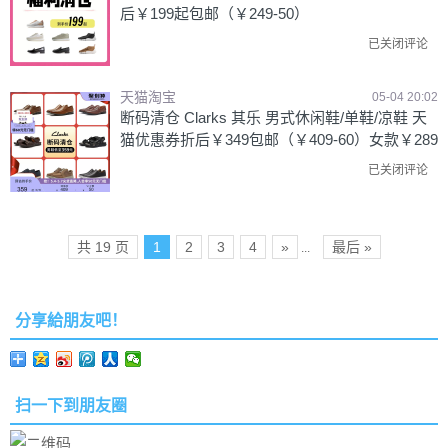
后￥199起包邮（￥249-50）
已关闭评论
天猫淘宝
05-04 20:02
断码清仓 Clarks 其乐 男式休闲鞋/单鞋/凉鞋 天
猫优惠券折后￥349包邮（￥409-60）女款￥289
已关闭评论
共 19 页
1
2
3
4
»
最后 »
...
分享給朋友吧！
扫一下到朋友圈