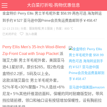
当前位置：
首页
>
优惠
>
服装鞋帽
男士服装
>文章详情
大白菜打折啦-购物优惠信息
金盒特价 Perry Ellis 男士羊毛呢外套 $58.99 两色可选 海淘转运
到手约￥527 亚马逊中国Prime会员免运费直邮到手￥458.47
12-13 23:33
|
分类：
服装鞋帽
,
男士服装
|
热度：800 ℃
已关闭评论
加入收藏
Perry Ellis Men's 35-Inch Wool-Blend
Zip-Front Coat with Snap Placket
派
瑞艾力斯 男士羊毛呢外套，美国亚马
逊4.1星好评。原价$265，现2色均金
盒特价2.2折，S码及以上全。
这款派瑞艾磊仕 男士羊毛呢外套，
52％羊毛+30％聚酯+ 7％人造丝+6％
亚马逊中国
美国amazon
尼龙+ 5％其他纤维混纺面料，保暖的同时耐磨版型好。带风
挡拉链前襟，领口和袖口设有按钮增加保暖性，设有胸前拉