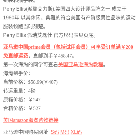
链袋和插手袋。
Perry Ellis(派瑞艾力斯),美国四大设计师品牌之一,成立于
1980年,以其休闲、典雅的符合美国有产阶级男性品味的运动
服装领跑当时翘楚。
Perry Ellis 派瑞艾磊仕 官方尺码表见页底。
亚马逊中国prime会员（包括试用会员）可享受订单满￥200
免直邮运费
，直邮到手￥458.47。
第一次海淘的同学可查看
美国亚马逊海淘教程
。
海淘到手价：
当前价格：$58.99(￥407)
转运重量：4磅
原箱价格：￥547
合箱价格：￥527
美国amazon海淘购物链接
亚马逊中国购买网址
S码
M码
XL码