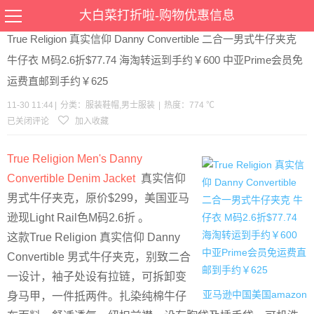
当前位置：
首页
>
优惠
>
服装鞋帽
男士服装
>文章详情
大白菜打折啦-购物优惠信息
True Religion 真实信仰 Danny Convertible 二合一男式牛仔夹克
牛仔衣 M码2.6折$77.74 海淘转运到手约￥600 中亚Prime会员免
运费直邮到手约￥625
11-30 11:44
|
分类：
服装鞋帽
,
男士服装
|
热度：774 ℃
已关闭评论
加入收藏
True Religion Men's Danny
Convertible Denim Jacket
真实信仰
男式牛仔夹克，原价$299，美国亚马
逊现Light Rail色M码2.6折 。
这款True Religion 真实信仰 Danny
Convertible 男式牛仔夹克，别致二合
一设计，袖子处设有拉链，可拆卸变
亚马逊中国
美国amazon
身马甲，一件抵两件。扎染纯棉牛仔