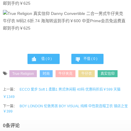
值 (
0
)
不值 (
0
)
True Religion
时尚
牛仔夹克
牛仔衣
真实信仰
上一篇：
ECCO 爱步 Soft 1 柔酷1 男式休闲鞋 40码 优惠码折后￥599 天猫
￥1349
下一篇：
BOY LONDON 伦敦男孩 BOY VISUAL 纯棉 中性款连帽卫衣 镇店之宝
￥399
0条评论