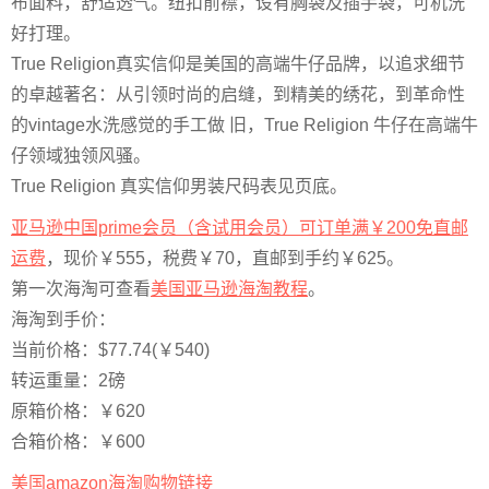
布面料，舒适透气。纽扣前襟，设有胸袋及插手袋，可机洗
好打理。
True Religion真实信仰是美国的高端牛仔品牌，以追求细节
的卓越著名：从引领时尚的启缝，到精美的绣花，到革命性
的vintage水洗感觉的手工做 旧，True Religion 牛仔在高端牛
仔领域独领风骚。
True Religion 真实信仰男装尺码表见页底。
亚马逊中国prime会员（含试用会员）可订单满￥200免直邮
运费
，现价￥555，税费￥70，直邮到手约￥625。
第一次海淘可查看
美国亚马逊海淘教程
。
海淘到手价：
当前价格：$77.74(￥540)
转运重量：2磅
原箱价格：￥620
合箱价格：￥600
美国amazon海淘购物链接