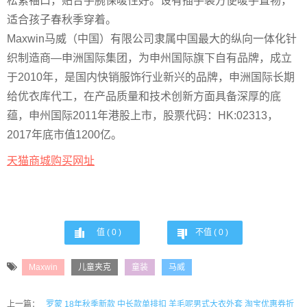
松紧袖口，贴合手腕保暖性好。设有插手袋方便暖手置物，
适合孩子春秋季穿着。
Maxwin马威（中国）有限公司隶属中国最大的纵向一体化针
织制造商—申洲国际集团，为申州国际旗下自有品牌，成立
于2010年，是国内快销服饰行业新兴的品牌，申洲国际长期
给优衣库代工，在产品质量和技术创新方面具备深厚的底
蕴，申州国际2011年港股上市，股票代码：HK:02313，
2017年底市值1200亿。
天猫商城购买网址
值 (
0
)
不值 (
0
)
Maxwin
儿童夹克
童装
马威
上一篇：
罗蒙 18年秋季新款 中长款单排扣 羊毛呢男式大衣外套 淘宝优惠券折