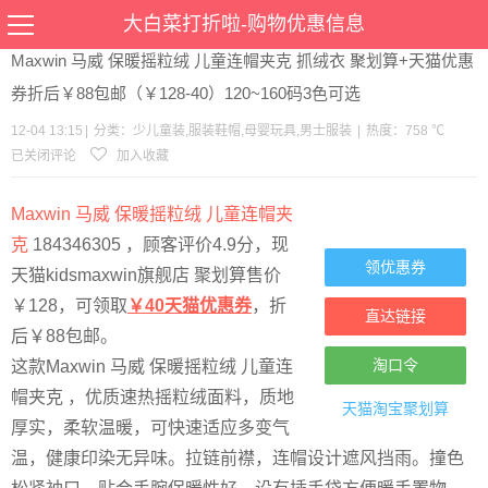
当前位置：
首页
>
优惠
>
少儿童装
服装鞋帽
母婴玩具
男士服装
>文章详情
大白菜打折啦-购物优惠信息
Maxwin 马威 保暖摇粒绒 儿童连帽夹克 抓绒衣 聚划算+天猫优惠
券折后￥88包邮（￥128-40）120~160码3色可选
12-04 13:15
|
分类：
少儿童装
,
服装鞋帽
,
母婴玩具
,
男士服装
|
热度：758 ℃
已关闭评论
加入收藏
Maxwin 马威 保暖摇粒绒 儿童连帽夹
克
184346305 ，顾客评价4.9分，现
领优惠券
天猫kidsmaxwin旗舰店 聚划算售价
￥128，可领取
￥40天猫优惠券
，折
直达链接
后￥88包邮。
淘口令
这款Maxwin 马威 保暖摇粒绒 儿童连
帽夹克 ，优质速热摇粒绒面料，质地
天猫淘宝
聚划算
厚实，柔软温暖，可快速适应多变气
温，健康印染无异味。拉链前襟，连帽设计遮风挡雨。撞色