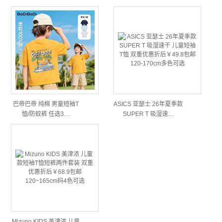
巴帝巴帝 纯棉 男童短袖T
ASICS 亚瑟士 26年夏季款
恤/防蚊裤 任选3…
SUPER T 吸湿速…
Mizuno KIDS 美津浓 儿童