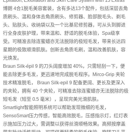
Epilation, Exfoliation and Skin Care System with 13 Extras
博朗 4合1脱毛美容套装，含有多达13个配件，包括深层去角
质刷头、温和身体去角质刷头、修剪器、脸部脱毛头、剃毛
头、贴肤头、收纳袋以及一个比基尼修剪器，可从头到脚进
行全身皮肤护理，带来温和、舒适的脱毛体验，Spa级享
受。
可精准去除连蜜蜡亦无法脱除的极短毛发，带来长达四
星期的极致顺滑肌肤。创新去角质毛刷，温和改善肌肤，容
光焕发。
Braun Silk-épil 9 的刀头阔度增加 40%，只需轻刮一下，便
能去除更多毛发，更迅速地完成脱毛程序。Mirco-Grip 夹轮
技术精准脱毛， Braun Silk-epil 9 配备更阔、更长及更深入
的夹轮，拥有 40 个夹轮，可精准去除连蜜蜡亦无法脱除的极
短毛发（短至 0.5 毫米），呈现完美光滑肌肤。
Smartlight智能照明系统可以帮助发现微细的毛发，
SensoSmart压力传感，智能高效脱毛，压感指示灯，红灯表
示施加压力过大，需调整以获得丝滑顺畅效果。高频按摩盖