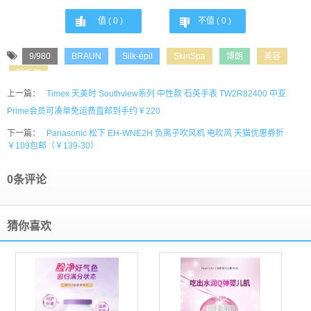
值 (
0
)
不值 (
0
)
9/980
BRAUN
Silk-épil
SkinSpa
博朗
美容
脱毛器
上一篇：
Timex 天美时 Southview系列 中性款 石英手表 TW2R82400 中亚
Prime会员可凑单免运费直邮到手约￥220
下一篇：
Panasonic 松下 EH-WNE2H 负离子吹风机 电吹风 天猫优惠券折
￥109包邮（￥139-30）
0条评论
猜你喜欢