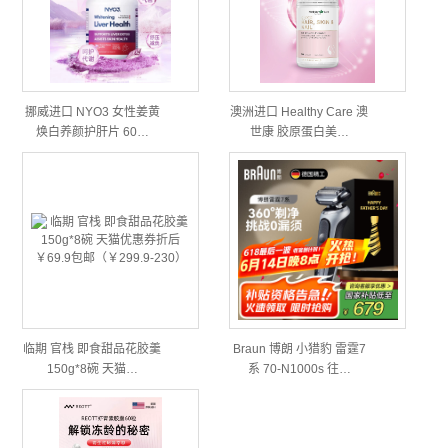
挪威进口 NYO3 女性姜黄
澳洲进口 Healthy Care 澳
焕白养颜护肝片 60…
世康 胶原蛋白美…
临期 官栈 即食甜品花胶羹
Braun 博朗 小猎豹 雷霆7
150g*8碗 天猫…
系 70-N1000s 往…