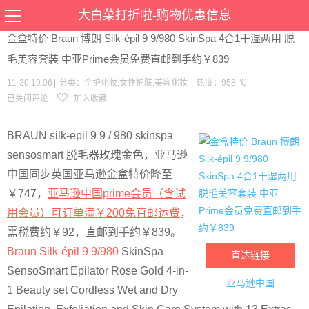
当前位置：
首页
>
优惠
>
个护化妆
女性护肤
美容化妆
>文章详情
大白菜打折啦-购物优惠信息
金盒特价 Braun 博朗 Silk-épil 9 9/980 SkinSpa 4合1干湿两用 脱
毛美容套装 中亚Prime会员免费直邮到手约￥839
11-30 19:06
|
分类：
个护化妆
,
女性护肤
,
美容化妆
|
热度：958 ℃
已关闭评论
加入收藏
BRAUN silk-epil 9 9 / 980 skinspa
sensosmart 脱毛器玫瑰金色，亚马逊
中国同步英国亚马逊金盒特价降至
￥747，
亚马逊中国prime会员（含试
用会员）可订单满￥200免直邮运费
，
需税费约￥92，直邮到手约￥839。
Braun Silk-épil 9 9/980
SkinSpa
直达链接
SensoSmart Epilator Rose Gold 4-in-
亚马逊中国
1 Beauty set Cordless Wet and Dry