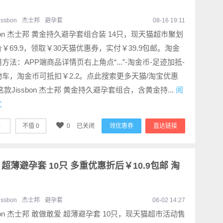
jissbon
杰士邦
避孕套
08-16 19:11
sbon 杰士邦 黄金持久避孕套组合装 14只，现天猫超市聚划
￥69.9，领取￥30天猫优惠券，实付￥39.9包邮。淘金
方法：APP端商品详情页右上角点“...”-淘金币-足迹加抵-
物车，淘金币可抵扣￥2.2。点此搜索更多天猫/淘宝优惠
这款Jissbon 杰士邦 黄金持久避孕套组合，含黄金持...
阅
文
0
不值
0
0
已关闭
领优惠券
直达链接
爱 超薄避孕套 10只 多重优惠折后￥10.9包邮 淘
jissbon
杰士邦
避孕套
08-02 14:27
sbon 杰士邦 敢做敢爱 超薄避孕套 10只，现天猫超市活动售