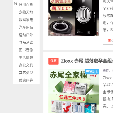
舰店售
镜
日用百货
￥3.
宠物天地
尿酸
数码家电
剂，保
汽车用品
感，SO
运动户外
值
食品酒饮
图书音像
生活情趣
Zioxx 赤尾 超薄避孕套
优惠
办公文具
标签：
天猫淘宝
其它类型
Zio
优惠码券
￥47
金币使
抵-加
券。 