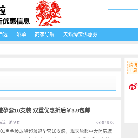
筛选
晒单
商家导航
天猫淘宝优惠券
请访
工具
避孕套10支装 双重优惠折后￥3.9包邮
名流
避孕套
08-07 9:06
001黑金玻尿酸超薄避孕套10支装，现天詹郎中大药房旗