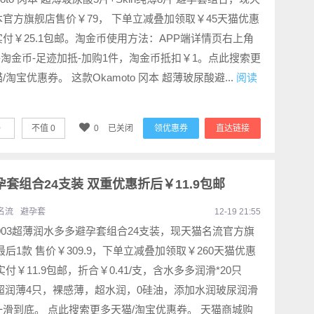
本官方旗舰店售价￥79， 下单立减叠加领取￥45天猫优惠
付￥25.1包邮。淘金币使用方法：APP端详情页右上角
..”-淘金币-足迹加抵-加购1件，淘金币抵扣￥1。点此搜索更
/淘宝优惠券。 这款Okamoto 冈本 超薄玻尿酸避...
阅读
0
不值
0
0
已关闭
领优惠券
直达链接
孕套组合24支装 双重优惠折后￥11.9包邮
名流
避孕套
12-19 21:55
003超薄润水多多避孕套组合24支装，现天猫名流官方旗
最后1款 售价￥309.9，下单立减叠加领取￥260天猫优惠
实付￥11.9包邮，折合￥0.41/支，含水多多润滑*20只
3超润薄4只，裸感薄，超水润，0硅油，添加水润玻尿润滑
一滑到底。 点此搜索更多天猫/淘宝优惠券。 天猫商城购