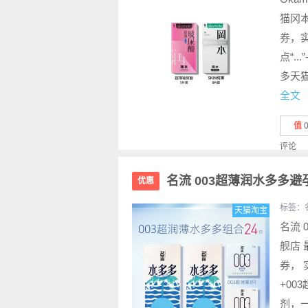
猫冈
券，实
点“.
多天猫
全文
值
评论
名流 003超薄润水多多避
优惠
标签：
天猫淘宝
名流 
舰店 
券， 
+00
剂，