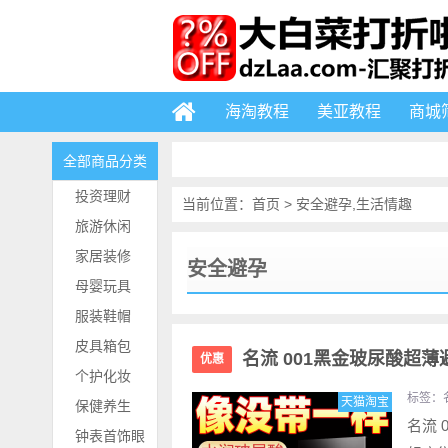
海淘教程
美亚教程
商城
全部商品分类
投资理财
当前位置：
首页
>
安全避孕
,
生活情趣
旅游休闲
家居装修
安全避孕
母婴玩具
服装鞋帽
皮具箱包
名流 001黑金玻尿酸超薄
优惠
个护化妆
标签：
天猫淘宝
保健养生
名流 
钟表首饰眼