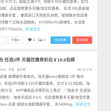
价￥22.9，超级立减￥9，领取￥10天猫优惠券，实付
9包邮。点此搜索更多天猫/淘宝优惠券。 名流 001黑金玻
超薄避孕套 ，泰国进口天然胶乳材质，玻尿酸水性润滑
持整个过程水润畅爽。 HYDRO-PU高弹性，水流质
FT-TOUCH...
阅读全文
0
不值
0
0
0
领优惠券
直达链接
组合 任选3件 天猫优惠券折后￥19.9包邮
Zioxx
赤尾
避孕套
06-30 8:25
xx 赤尾 超薄避孕套组合，现天猫zioxx旗舰店 1件 售价
.3，任选3件领取￥122天猫优惠券，实付￥19.9包邮。淘
用方法：APP端商品详情页右上角点“...”-淘金币-足迹加
购物车，淘金币抵扣￥0.4。点此搜索更多天猫/淘宝优惠
Zioxx 赤尾 啵啵水滑超薄避孕套， 含1400mg...
阅读全文