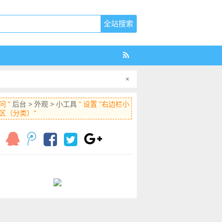
×
问 "
后台 > 外观 > 小工具
" 设置 "右边栏小
区（分类）"