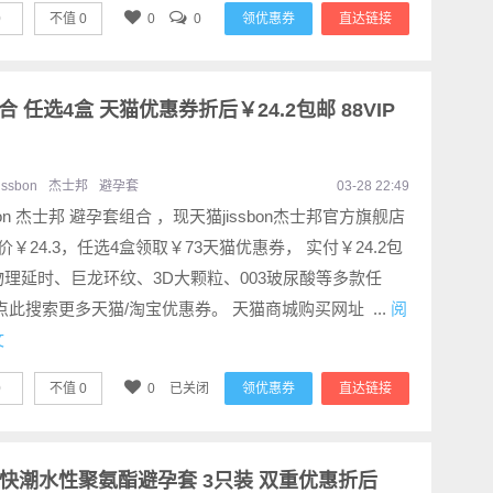
0
不值
0
0
0
领优惠券
直达链接
组合 任选4盒 天猫优惠券折后￥24.2包邮 88VIP
jissbon
杰士邦
避孕套
03-28 22:49
sbon 杰士邦 避孕套组合 ，现天猫jissbon杰士邦官方旗舰店
价￥24.3，任选4盒领取￥73天猫优惠券， 实付￥24.2包
物理延时、巨龙环纹、3D大颗粒、003玻尿酸等多款任
点此搜索更多天猫/淘宝优惠券。 天猫商城购买网址 ...
阅
文
0
不值
0
0
已关闭
领优惠券
直达链接
001快潮水性聚氨酯避孕套 3只装 双重优惠折后