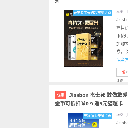
折
标签：
天猫淘宝天猫超市聚划算
Jis
算售价
币使用
加购
券。 
读全
值
评论
Jissbon 杰士邦 敢做敢
优惠
金币可抵扣￥0.9 返5元猫超卡
标签：
天猫淘宝天猫超市
Jis