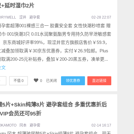
6只+延时湿巾2片
DRYWELL
涩井
避孕套
02-28 22:07
孕套超薄001裸感三合一 胶囊安全套 女性快潮秒喷套 赠
巾 001快潮3只 0.01水润聚氨酯男专用持久防早泄敏感套
t，京东商城好评率99%，现涩井官方旗舰店售价￥59.9，
减叠加领取满￥30京东优惠券，实付￥26.9包邮。Plus
取满200-25元补贴券，叠加￥200-20黑五券，凑单更...
全文
0
不值
0
0
已关闭
领优惠券
直达链接
尿酸5片+Skin纯薄8片 避孕套组合 多重优惠折后
8VIP会员还可95折
OKAMOTO
冈本
避孕套
02-14 16:17
moto 冈本 超薄玻尿酸5片+Skin纯薄8片 避孕套组合，现天