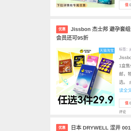
值
Jissbon 杰士邦 避孕套
优惠
会员还可95折
标签：
天猫淘宝
Jis
1盒售
邮，
选。 
读全
值
评论
日本 DRYWELL 涩井 
优惠