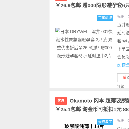
￥26.9包邮 赠000隐形避孕套
标签：
京东商城
涩井避
延时湿
套by
下单立
会员领
阅读
值
评论
Okamoto 冈本 超薄玻
优惠
￥25.1包邮 淘金币可抵扣1元 8
标签：
天猫淘宝
Oka