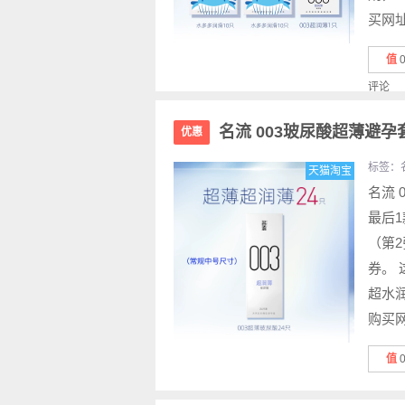
买网址.
值
评论
名流 003玻尿酸超薄避孕套
优惠
标签：
天猫淘宝
名流 
最后1
（第2
券。 
超水
购买网址
值