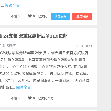
..
阅读全文
0
不值
0
0
已关闭
领优惠券
直达链接
 24支装 双重优惠折后￥11.9包邮
名流
避孕套
09-16 10:54
003玻尿酸超薄避孕套 24支装 ，现天猫名流官方旗舰店
款 售价￥309.9，下单立减叠加领取￥260天猫优惠券
张）， 实付￥11.9包邮 。点此搜索更多天猫/淘宝优惠
这款名流 玻尿酸超薄避孕套 ， 进口优质胶乳，裸感薄，
润，0硅油，添加水润玻尿润滑剂，一滑到底。 天猫商城
 &nb...
阅读全文
0
不值
0
0
已关闭评论