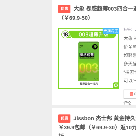
大象 裸感超薄003四合一
优惠
（￥69.9-50）
标签：
天猫淘宝
大象 
价￥6
超轻游
多天
“探
可以“一
值
评论
Jissbon 杰士邦 黄金
优惠
￥39.9包邮（￥69.9-30）返1