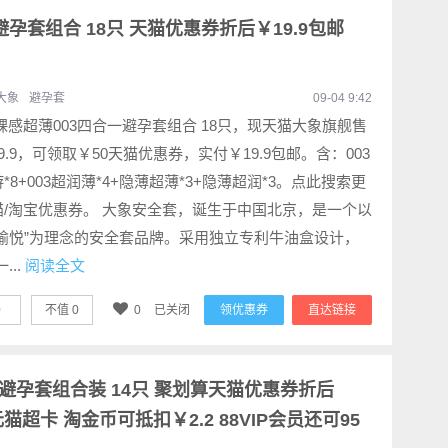
避孕套组合 18只 天猫优惠券折后￥19.9包邮
大象
避孕套
09-04 9:42
裸感超薄003四合一避孕套组合 18只，现天猫大象旗舰售
9.9，可领取￥50天猫优惠券，实付￥19.9包邮。含：003
*8+003超润薄*4+隐薄超薄*3+隐薄超润*3。点此搜索更
猫/淘宝优惠券。 大象安全套，诞生于中国北京，是一个以
索愉悦”为理念的安全套品牌。采用独立专利牛油盒设计，
...
阅读全文
0
不值
0
0
已关闭
领优惠券
直达链接
持久避孕套组合装 14只 聚划算天猫优惠券折后
0元猫超卡 淘金币可抵扣￥2.2 88VIP会员还可95