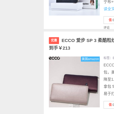
宁布+
读全
值
评论
ECCO 爱步 SP 3 柔酷粒
优惠
到手￥213
标签：
美国amazon
ECCO
包，美
降至1
拿包 
易于打
值