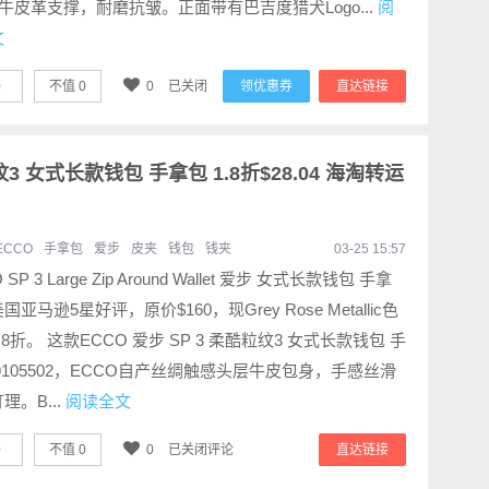
牛皮革支撑，耐磨抗皱。正面带有巴吉度猎犬Logo...
阅
文
0
不值
0
0
已关闭
领优惠券
直达链接
纹3 女式长款钱包 手拿包 1.8折$28.04 海淘转运
ECCO
手拿包
爱步
皮夹
钱包
钱夹
03-25 15:57
 SP 3 Large Zip Around Wallet 爱步 女式长款钱包 手拿
国亚马逊5星好评，原价$160，现Grey Rose Metallic色
.8折。 这款ECCO 爱步 SP 3 柔酷粒纹3 女式长款钱包 手
9105502，ECCO自产丝绸触感头层牛皮包身，手感丝滑
理。B...
阅读全文
0
不值
0
0
已关闭评论
直达链接