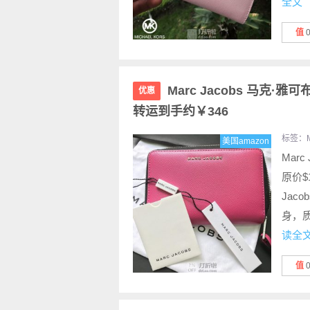
全文
值
Marc Jacobs 马克·雅
优惠
转运到手约￥346
标签：
美国amazon
Marc 
原价$1
Jaco
身，
读全
值