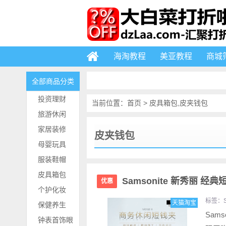
海淘教程
美亚教程
商城
全部商品分类
投资理财
当前位置：
首页
>
皮具箱包
,
皮夹钱包
旅游休闲
家居装修
皮夹钱包
母婴玩具
服装鞋帽
皮具箱包
Samsonite 新秀丽 经
优惠
个护化妆
标签：
天猫淘宝
保健养生
Sam
钟表首饰眼