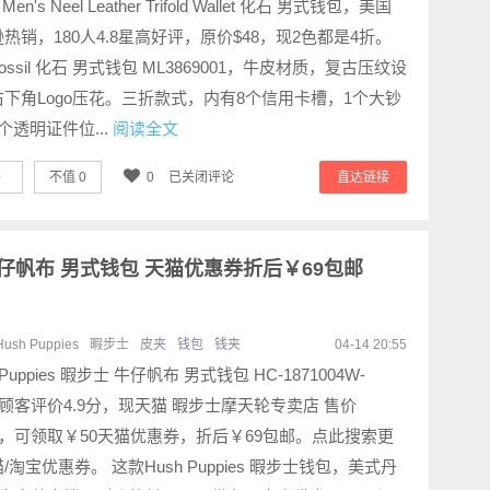
l Men's Neel Leather Trifold Wallet 化石 男式钱包，美国
热销，180人4.8星高好评，原价$48，现2色都是4折。
ossil 化石 男式钱包 ML3869001，牛皮材质，复古压纹设
下角Logo压花。三折款式，内有8个信用卡槽，1个大钞
个透明证件位...
阅读全文
0
不值
0
0
已关闭评论
直达链接
步士 牛仔帆布 男式钱包 天猫优惠券折后￥69包邮
Hush Puppies
暇步士
皮夹
钱包
钱夹
04-14 20:55
 Puppies 暇步士 牛仔帆布 男式钱包 HC-1871004W-
，顾客评价4.9分，现天猫 暇步士摩天轮专卖店 售价
9，可领取￥50天猫优惠券，折后￥69包邮。点此搜索更
/淘宝优惠券。 这款Hush Puppies 暇步士钱包，美式丹