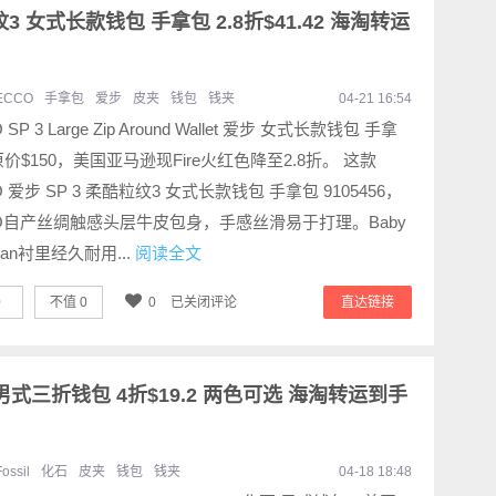
纹3 女式长款钱包 手拿包 2.8折$41.42 海淘转运
ECCO
手拿包
爱步
皮夹
钱包
钱夹
04-21 16:54
 SP 3 Large Zip Around Wallet 爱步 女式长款钱包 手拿
价$150，美国亚马逊现Fire火红色降至2.8折。 这款
O 爱步 SP 3 柔酷粒纹3 女式长款钱包 手拿包 9105456，
O自产丝绸触感头层牛皮包身，手感丝滑易于打理。Baby
man衬里经久耐用...
阅读全文
0
不值
0
0
已关闭评论
直达链接
Neel 男式三折钱包 4折$19.2 两色可选 海淘转运到手
Fossil
化石
皮夹
钱包
钱夹
04-18 18:48