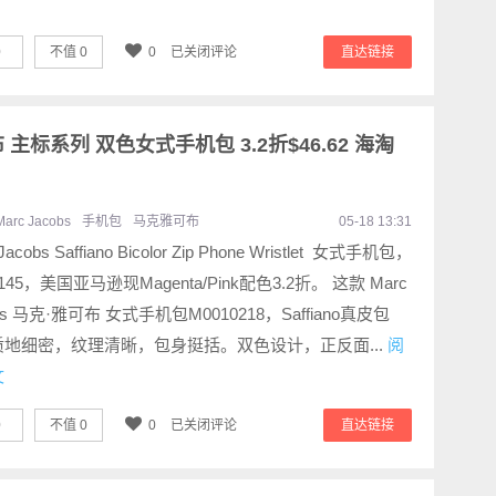
0
不值
0
0
已关闭评论
直达链接
可布 主标系列 双色女式手机包 3.2折$46.62 海淘
Marc Jacobs
手机包
马克雅可布
05-18 13:31
Jacobs Saffiano Bicolor Zip Phone Wristlet 女式手机包，
45，美国亚马逊现Magenta/Pink配色3.2折。 这款 Marc
bs 马克·雅可布 女式手机包M0010218，Saffiano真皮包
质地细密，纹理清晰，包身挺括。双色设计，正反面...
阅
文
0
不值
0
0
已关闭评论
直达链接