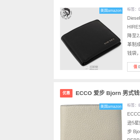
标签：
美国amazon
Diese
HIR
降至2
革制成
钱袋，
值
ECCO 爱步 Bjorn 男式
优惠
标签：
美国amazon
ECCO
逊5星
步 B