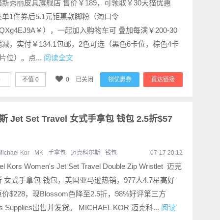
新秀丽皮具旗舰店 售价￥189，可领取￥30天猫优惠
单1件券后5.1元钜惠款脚粉（淘口令
aQXg4EJ9A￥），一起加入购物车可 叠加每满￥200-30
减，实付￥134.1包邮，2色可选（黑色6卡位，棕色4卡
片位）。点...
阅读全文
0
不值
0
0
已关闭
领优惠券
直达链接
Jet Set Travel 女式手拿包 钱包 2.5折$57
Michael Kor
MK
手拿包
迈克科尔斯
钱包
07-17 20:12
el Kors Women's Jet Set Travel Double Zip Wristlet 迈克
 女式手拿包 钱包，美国亚马逊热销，977人4.7星高好
价$228，现Blossom色降至2.5折，98%好评第三方
es Supplies出售并发货。 MICHAEL KOR 迈克科...
阅读