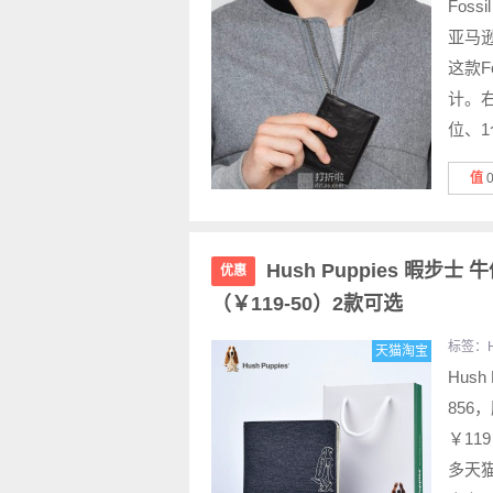
Fossi
亚马逊
这款F
计。右
位、1
值
Hush Puppies 暇
优惠
（￥119-50）2款可选
标签：
天猫淘宝
Hush
856
￥11
多天猫