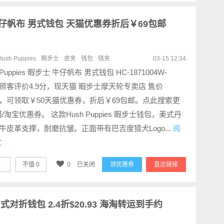
步士 牛仔帆布 男式钱包 天猫优惠券折后￥69包邮
Hush Puppies
暇步士
皮夹
钱包
钱夹
03-15 12:34
 Puppies 暇步士 牛仔帆布 男式钱包 HC-1871004W-
，顾客评价4.9分，现天猫 暇步士摩天轮专卖店 售价
9，可领取￥50天猫优惠券，折后￥69包邮。点此搜索更
/淘宝优惠券。 这款Hush Puppies 暇步士钱包，美式丹
牛皮革支撑，耐磨抗皱。正面带有巴吉度猎犬Logo...
阅
文
0
不值
0
0
已关闭
领优惠券
直达链接
S 男式对折钱包 2.4折$20.93 海淘转运到手约