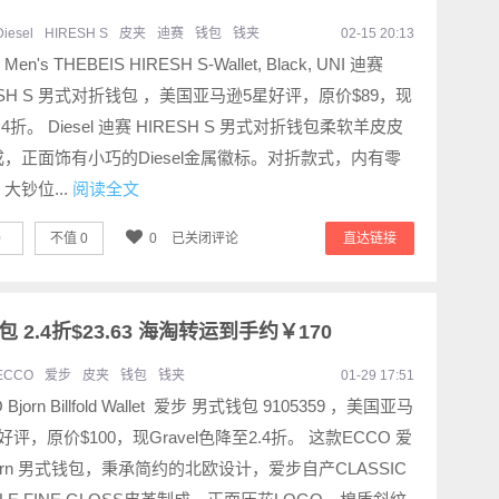
Diesel
HIRESH S
皮夹
迪赛
钱包
钱夹
02-15 20:13
l Men's THEBEIS HIRESH S-Wallet, Black, UNI 迪赛
ESH S 男式对折钱包 ，美国亚马逊5星好评，原价$89，现
.4折。 Diesel 迪赛 HIRESH S 男式对折钱包柔软羊皮皮
，正面饰有小巧的Diesel金属徽标。对折款式，内有零
大钞位...
阅读全文
0
不值
0
0
已关闭评论
直达链接
钱包 2.4折$23.63 海淘转运到手约￥170
ECCO
爱步
皮夹
钱包
钱夹
01-29 17:51
 Bjorn Billfold Wallet 爱步 男式钱包 9105359 ，美国亚马
好评，原价$100，现Gravel色降至2.4折。 这款ECCO 爱
jorn 男式钱包，秉承简约的北欧设计，爱步自产CLASSIC