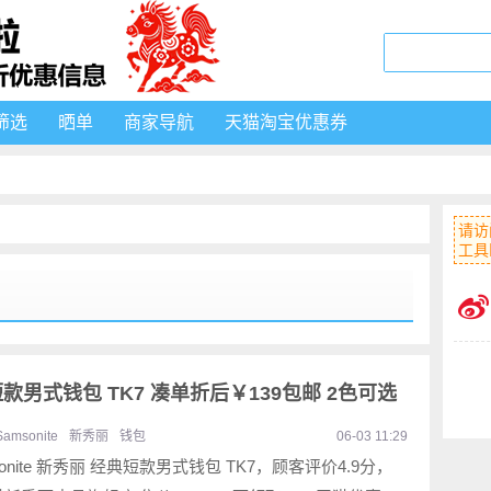
筛选
晒单
商家导航
天猫淘宝优惠券
请访
工具
典短款男式钱包 TK7 凑单折后￥139包邮 2色可选
Samsonite
新秀丽
钱包
06-03 11:29
sonite 新秀丽 经典短款男式钱包 TK7，顾客评价4.9分，