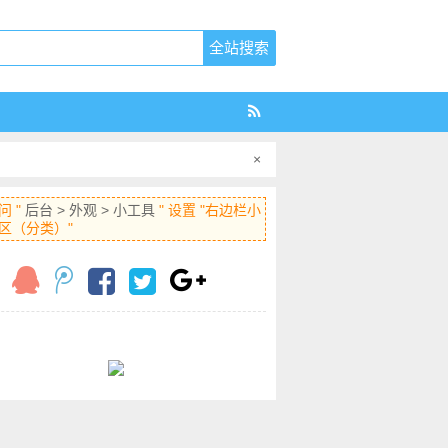
×
问 "
后台 > 外观 > 小工具
" 设置 "右边栏小
区（分类）"