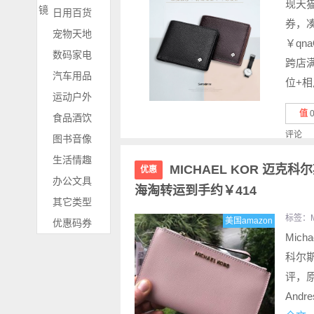
现天猫
镜
日用百货
券，凑
宠物天地
￥qn
数码家电
跨店满
汽车用品
位+相
运动户外
值
食品酒饮
评论
图书音像
生活情趣
MICHAEL KOR 迈克科尔斯 
优惠
办公文具
海淘转运到手约￥414
其它类型
标签：
美国amazon
优惠码券
Micha
科尔斯
评，原
Andr