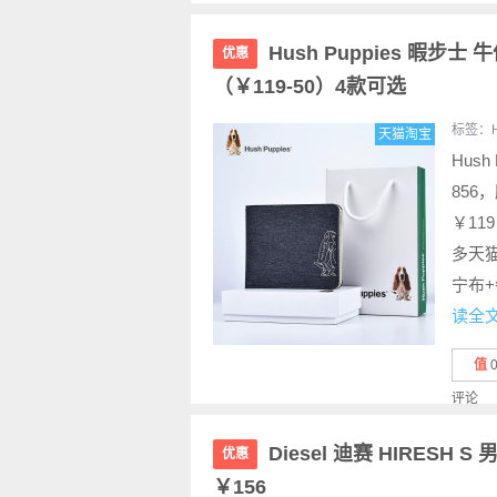
Hush Puppies 暇
优惠
（￥119-50）4款可选
标签：
天猫淘宝
Hush
856
￥11
多天猫
宁布+
读全
值
评论
Diesel 迪赛 HIRESH 
优惠
￥156