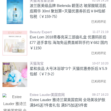
天猫淘宝聚划算
01-26 14:26
波兰医美级品牌 Bielenda 碧莲达 玻尿酸赋活肌
底精华 30ml 聚划算+天猫优惠券折后￥84包邮
包税（￥159-75）
已关闭评论
Beauty Expert
11-27 21:19
Eve Lom 2018青春亮采三部曲礼盒 优惠码折后
£77 送手拿包 海淘免运费直邮到手约￥682 国内
￥1150
已关闭评论
天猫淘宝
10-07 10:20
星和良品 大号沐浴球*3个 天猫优惠券折后￥5.9
包邮（￥7.9-2）
已关闭评论
Estee Lauder美国官网
08-27 16:23
Estee Lauder 雅诗兰黛美国官网 全场美妆护肤
满$45送7件套礼包 满$75加送5件套