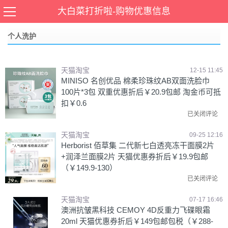
当前位置：
首页
>
个人洗护
,
个护化妆
大白菜打折啦-购物优惠信息
个人洗护
天猫淘宝
12-15 11:45
MINISO 名创优品 棉柔珍珠纹AB双面洗脸巾
100片*3包 双重优惠折后￥20.9包邮 淘金币可抵
扣￥0.6
已关闭评论
天猫淘宝
09-25 12:16
Herborist 佰草集 二代新七白透亮冻干面膜2片
+润泽兰面膜2片 天猫优惠券折后￥19.9包邮
（￥149.9-130）
已关闭评论
天猫淘宝
07-17 16:46
澳洲抗皱黑科技 CEMOY 4D反重力飞碟眼霜
20ml 天猫优惠券折后￥149包邮包税（￥288-