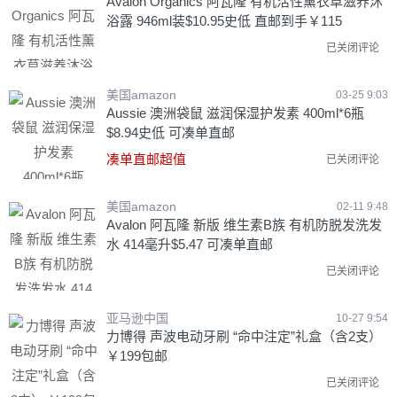
Avalon Organics 阿瓦隆 有机活性薰衣草滋养沐
浴露 946ml装$10.95史低 直邮到手￥115
已关闭评论
美国amazon
03-25 9:03
Aussie 澳洲袋鼠 滋润保湿护发素 400ml*6瓶
$8.94史低 可凑单直邮
凑单直邮超值
已关闭评论
美国amazon
02-11 9:48
Avalon 阿瓦隆 新版 维生素B族 有机防脱发洗发
水 414毫升$5.47 可凑单直邮
已关闭评论
亚马逊中国
10-27 9:54
力博得 声波电动牙刷 “命中注定”礼盒（含2支）
￥199包邮
已关闭评论