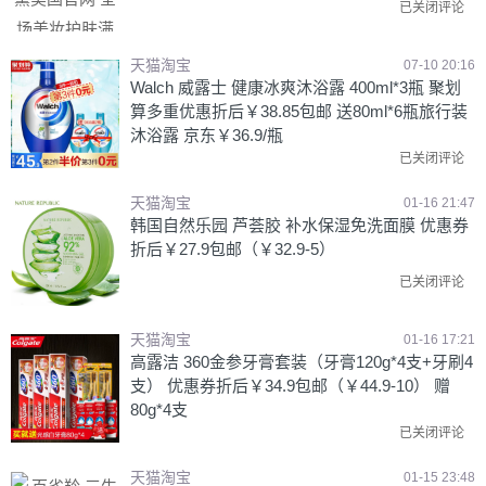
已关闭评论
天猫淘宝
07-10 20:16
Walch 威露士 健康冰爽沐浴露 400ml*3瓶 聚划
算多重优惠折后￥38.85包邮 送80ml*6瓶旅行装
沐浴露 京东￥36.9/瓶
已关闭评论
天猫淘宝
01-16 21:47
韩国自然乐园 芦荟胶 补水保湿免洗面膜 优惠券
折后￥27.9包邮（￥32.9-5）
已关闭评论
天猫淘宝
01-16 17:21
高露洁 360金参牙膏套装（牙膏120g*4支+牙刷4
支） 优惠券折后￥34.9包邮（￥44.9-10） 赠
80g*4支
已关闭评论
天猫淘宝
01-15 23:48