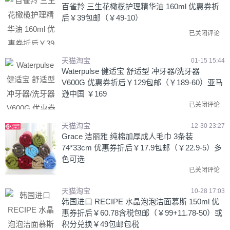
百雀羚 三生花橄榄护理精华油 160ml 优惠券折
后￥39包邮（￥49-10）
已关闭评论
天猫淘宝
01-15 15:44
Waterpulse 健适宝 舒适型 冲牙器/洗牙器
V600G 优惠券折后￥129包邮（￥189-60）亚马
逊中国 ￥169
已关闭评论
天猫淘宝
12-30 23:27
Grace 洁丽雅 纯棉加厚成人毛巾 3条装
74*33cm 优惠券折后￥17.9包邮（￥22.9-5）多
色可选
已关闭评论
天猫淘宝
10-28 17:03
韩国进口 RECIPE 水晶泡泡洁面慕斯 150ml 优
惠券折后￥60.78含税包邮（￥99+11.78-50）或
积分兑换￥49包邮包税