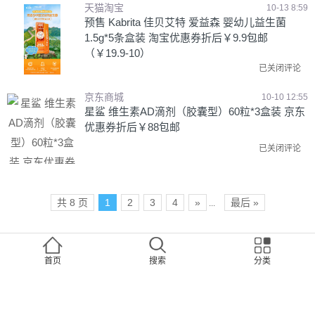
天猫淘宝
10-13 8:59
预售 Kabrita 佳贝艾特 爱益森 婴幼儿益生菌
1.5g*5条盒装 淘宝优惠券折后￥9.9包邮
（￥19.9-10）
已关闭评论
京东商城
10-10 12:55
星鲨 维生素AD滴剂（胶囊型）60粒*3盒装 京东
优惠券折后￥88包邮
已关闭评论
共 8 页
1
2
3
4
»
最后 »
...
请访问 "
后台 > 外观 > 小工具
" 设置 "右边栏小工具区（分类）"
首页
搜索
分类