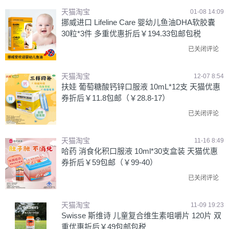
天猫淘宝
01-08 14:09
挪威进口 Lifeline Care 婴幼儿鱼油DHA软胶囊
30粒*3件 多重优惠折后￥194.33包邮包税
已关闭评论
天猫淘宝
12-07 8:54
扶娃 葡萄糖酸钙锌口服液 10mL*12支 天猫优惠
券折后￥11.8包邮（￥28.8-17）
已关闭评论
天猫淘宝
11-16 8:49
哈药 消食化积口服液 10ml*30支盒装 天猫优惠
券折后￥59包邮（￥99-40）
已关闭评论
天猫淘宝
11-09 19:23
Swisse 斯维诗 儿童复合维生素咀嚼片 120片 双
重优惠折后￥49包邮包税