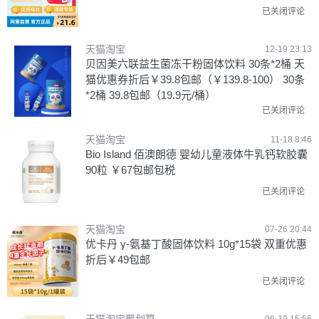
已关闭评论
天猫淘宝
12-19 23:13
贝因美六联益生菌冻干粉固体饮料 30条*2桶 天
猫优惠券折后￥39.8包邮（￥139.8-100） 30条
*2桶 39.8包邮（19.9元/桶）
已关闭评论
天猫淘宝
11-18 8:46
Bio Island 佰澳朗德 婴幼儿童液体牛乳钙软胶囊
90粒 ￥67包邮包税
已关闭评论
天猫淘宝
07-26 20:44
优卡丹 γ-氨基丁酸固体饮料 10g*15袋 双重优惠
折后￥49包邮
已关闭评论