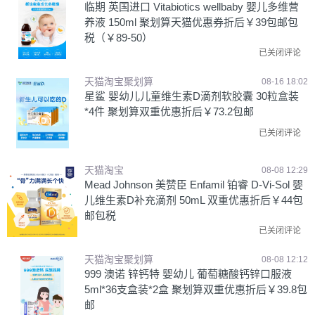
临期 英国进口 Vitabiotics wellbaby 婴儿多维营
养液 150ml 聚划算天猫优惠券折后￥39包邮包
税（￥89-50）
已关闭评论
天猫淘宝聚划算
08-16 18:02
星鲨 婴幼儿儿童维生素D滴剂软胶囊 30粒盒装
*4件 聚划算双重优惠折后￥73.2包邮
已关闭评论
天猫淘宝
08-08 12:29
Mead Johnson 美赞臣 Enfamil 铂睿 D-Vi-Sol 婴
儿维生素D补充滴剂 50mL 双重优惠折后￥44包
邮包税
已关闭评论
天猫淘宝聚划算
08-08 12:12
999 澳诺 锌钙特 婴幼儿 葡萄糖酸钙锌口服液
5ml*36支盒装*2盒 聚划算双重优惠折后￥39.8包
邮