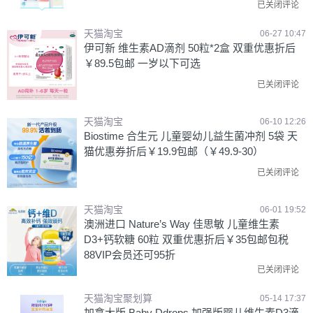
已关闭评论
天猫淘宝
06-27 10:47
伊可新 维生素AD滴剂 50粒*2盒 双重优惠折后
￥89.5包邮 一岁以下可选
已关闭评论
天猫淘宝
06-10 12:26
Biostime 合生元 儿童婴幼儿益生菌冲剂 5袋 天
猫优惠券折后￥19.9包邮（￥49.9-30）
已关闭评论
天猫淘宝
06-01 19:52
澳洲进口 Nature’s Way 佳思敏 儿童维生素
D3+钙软糖 60粒 双重优惠折后￥35包邮包税
88VIP会员还可95折
已关闭评论
天猫淘宝聚划算
05-14 17:37
加拿大版 Baby Ddrops 加强版婴儿维生素D3滴