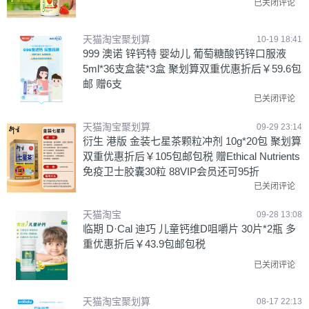
已关闭评论
天猫淘宝聚划算
10-19 18:41
999 澳诺 锌钙特 婴幼儿 葡萄糖酸钙锌口服液
5ml*36支盒装*3盒 聚划算双重优惠折后￥59.6包
邮 赠6支
已关闭评论
天猫淘宝聚划算
09-29 23:14
衍生 港版 金装七星茶颗粒冲剂 10g*20包 聚划算
双重优惠折后￥105包邮包税 赠Ethical Nutrients
免疫卫士胶囊30粒 88VIP会员还可95折
已关闭评论
天猫淘宝
09-28 13:08
临期 D·Cal 迪巧 儿童钙维D咀嚼片 30片*2瓶 多
重优惠折后￥43.9包邮包税
已关闭评论
天猫淘宝聚划算
08-17 22:13