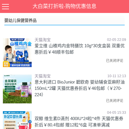
当前位置：
首页
>
保健养生
,
儿童保健营养品
,
婴幼儿保健营养品
,
母婴玩具
大白菜打折啦-购物优惠信息
婴幼儿保健营养品
天猫淘宝
02-05 22:09
爱立维 山楂鸡内金特膳饮 10g*30支盒装 双重优
惠折后￥48顺丰包邮
已关闭评论
天猫淘宝
10-11 12:13
意大利进口 BioJunior 碧欧奇 婴幼辅食亚麻籽油
150mL*2罐 天猫优惠券折后￥46包邮（￥270-
224）
已关闭评论
04-05 15:33
双鲸 维生素D滴剂 400IU*24粒*4件 天猫优惠券
折后￥80.4包邮 赠12粒*6盒 可凑单满减