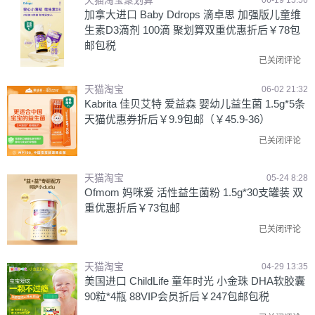
天猫淘宝聚划算
06-19 15:56
加拿大进口 Baby Ddrops 滴卓思 加强版儿童维
生素D3滴剂 100滴 聚划算双重优惠折后￥78包
邮包税
已关闭评论
天猫淘宝
06-02 21:32
Kabrita 佳贝艾特 爱益森 婴幼儿益生菌 1.5g*5条
天猫优惠券折后￥9.9包邮（￥45.9-36）
已关闭评论
天猫淘宝
05-24 8:28
Ofmom 妈咪爱 活性益生菌粉 1.5g*30支罐装 双
重优惠折后￥73包邮
已关闭评论
天猫淘宝
04-29 13:35
美国进口 ChildLife 童年时光 小金珠 DHA软胶囊
90粒*4瓶 88VIP会员折后￥247包邮包税