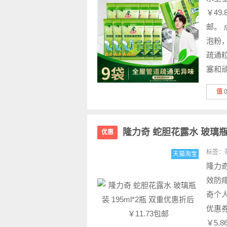
￥49
邮。 
泡粉
疏通
塞和顽
值
隆力奇 蛇胆花露水 玻璃瓶装
优惠
标签：
天猫淘宝
隆力
效防痱
奇个人
优惠券
￥5.