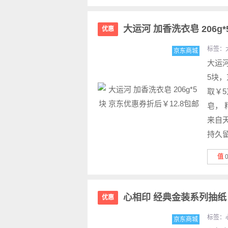
大运河 加香洗衣皂 206g
优惠
标签：
京东商城
大运河
5块，
取￥5
皂，
来自
持久留
值
心相印 经典金装系列抽纸 3
优惠
标签：
京东商城