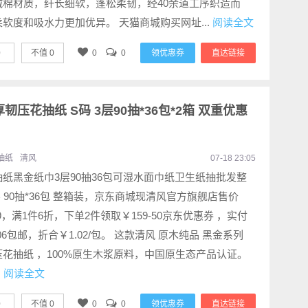
绒棉材质，纤长细软，蓬松柔韧，经40余道工序织造而
软度和吸水力更加优异。 天猫商城购买网址...
阅读全文
0
不值
0
0
0
领优惠券
直达链接
韧压花抽纸 S码 3层90抽*36包*2箱 双重优惠
抽纸
清风
07-18 23:05
抽纸黑金纸巾3层90抽36包可湿水面巾纸卫生纸抽批发整
层 90抽*36包 整箱装，京东商城现清风官方旗舰店售价
.9，满1件6折，下单2件领取￥159-50京东优惠券 ，实付
.06包邮，折合￥1.02/包。 这款清风 原木纯品 黑金系列
压花抽纸 ，100%原生木浆原料，中国原生态产品认证。
.
阅读全文
0
不值
0
0
0
领优惠券
直达链接