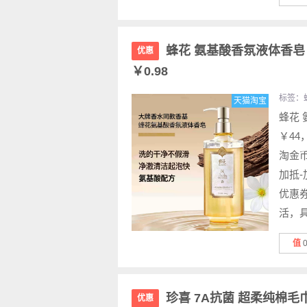
蜂花 氨基酸香氛液体香皂 
优惠
￥0.98
标签：
天猫淘宝
蜂花 
￥44
淘金币
加抵-
优惠
活，具
值
珍喜 7A抗菌 超柔纯棉毛巾*
优惠