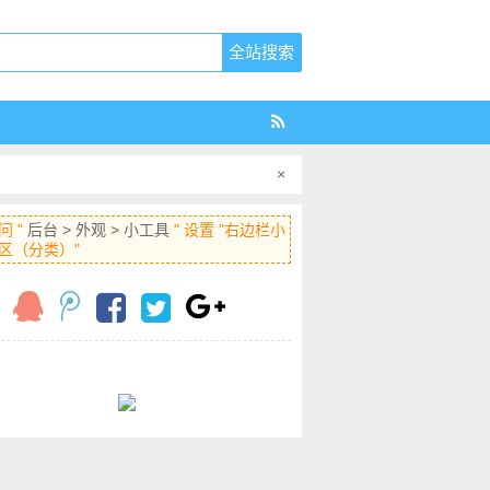
×
问 "
后台 > 外观 > 小工具
" 设置 "右边栏小
区（分类）"