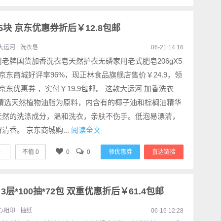
*5块 京东优惠券折后￥12.8包邮
大运河
洗衣皂
06-21 14:16
老牌国货加香洗衣皂天然护衣无磷家用老式肥皂206gX5
京东商城好评率96%，现正林食品旗舰店售价￥24.9，领
京东优惠券 ，实付￥19.9包邮。 这款大运河 加香洗衣
 精选天然植物油脂为原料，内含有的椰子油和棕榈油精华
天然的洗涤成分，温和洗衣，亲肤不伤手。低泡易漂清，
清香。 京东商城购...
阅读全文
0
不值
0
0
0
领优惠券
直达链接
层*100抽*72包 双重优惠折后￥61.4包邮
心相印
抽纸
06-16 12:28