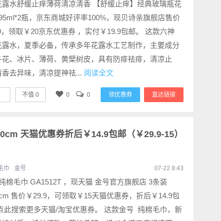
花露水舒缓止痒薄荷清凉清香 【舒缓止痒】经典玻璃瓶花
95ml*2瓶，京东商城好评率100%，现贝诗亲旗舰店售价
.9，领取￥20京东优惠券 ，实付￥19.9包邮。 这款六神
花露水，夏季必备，传承多年花露水工艺制作，主要成分
冬花、冰片、薄荷、黄檗树皮，具有防痱祛痱，清凉止
香去异味，清凉提神祛...
阅读全文
0
不值
0
0
0
领优惠券
直达链接
30cm 天猫优惠券折后￥14.9包邮（￥29.9-15）
毛巾
金号
07-22 8:43
纯棉毛巾 GA1512T ，现天猫 金号官方旗舰店 3条装
30cm 售价￥29.9，可领取￥15天猫优惠券，折后￥14.9包
点此搜索更多天猫/淘宝优惠券。 这款金号 纯棉毛巾，新