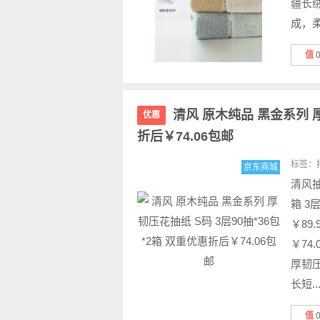
疆长
成，柔
值
清风 原木纯品 黑金系列 厚
优惠
折后￥74.06包邮
标签：
京东商城
清风
箱 3
￥89
￥74
厚韧
长短..
值