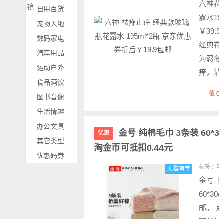
六神
镜
日用百货
露水1
宠物天地
￥39
数码家电
经典
汽车用品
为忍
运动户外
痒，清
食品酒饮
值
图书音像
生活情趣
办公文具
金号 纯棉毛巾 3条装 60*
优惠
其它类型
淘金币可抵扣0.44元
优惠码券
标签：
天猫淘宝
金号 
60*
邮。 