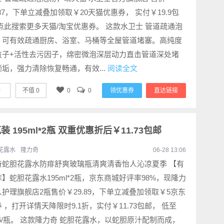
.87，下单立减叠加领取￥20天猫优惠券， 实付￥19.9包
点此搜索更多天猫/淘宝优惠券。 这款水卫士 管道疏通泡
，可有效疏通厨房、浴室、马桶等全屋管道堵塞。高纯度
粒子+活性去污因子，绵密微泡深层动力直击管道深处堵
垢，强力清除恢复畅通，有效...
阅读全文
0
不值
0
0
0
领优惠券
直达链接
 195ml*2瓶 双重优惠折后￥11.73包邮
花露水
隆力奇
06-28 13:06
奇蛇胆花露水防痱舒爽玻璃瓶清爽清香怡人沁凉夏季 【有
】蛇胆花露水195ml*2瓶，京东商城好评率98%，现隆力
护理旗舰店2瓶售价￥29.89，下单立减叠加领取￥5京东
 ，打开详情天降限时9.1折，实付￥11.73包邮， 低至
86/瓶。 这款隆力奇 蛇胆花露水，以蛇胆原汁配制而成，