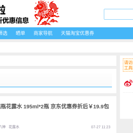
筛选
晒单
商家导航
天猫淘宝优惠券
请访
工具
花露水 195ml*2瓶 京东优惠券折后￥19.9包
六神
花露水
07-27 11:23