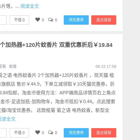
片等，...
阅读全文
0
不值
0
0
0
领优惠券
直达链接
个加热器+120片蚊香片 双重优惠折后￥19.84
榄菊
蚊香
06-22 17:58
菊之语 电热蚊香片 2个加热器+120片蚊香片 ，现天猫 榄
旗舰店 售价￥44.9，下单立减领取￥10天猫优惠券，折
9.84包邮，淘金币使用方法：APP端商品详情页右上角点
.”-淘金币-足迹加抵-加购物车，淘金币抵扣￥0.44。点此搜索
猫/淘宝优惠券。 这款榄菊 菊之语 电热蚊香，新型全
阅读全文
0
不值
0
0
0
领优惠券
直达链接