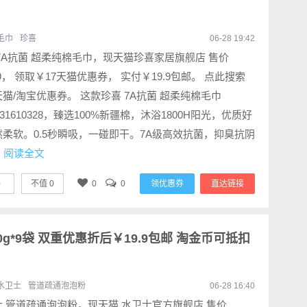
毛巾
珍喜
06-28 19:42
7A抗菌 超柔纯棉毛巾，现天猫珍喜家居旗舰店 售价
.9， 领取￥17天猫优惠券， 实付￥19.9包邮。 点此搜索
猫/淘宝优惠券。 这款珍喜 7A抗菌 超柔纯棉毛巾
0831610328，臻选100%新疆棉，沐浴1800H阳光，优质好
然柔软。0.5秒瞬吸，一碰即干。7A级高效抗菌，抑臭抗阴
.
阅读全文
0
不值
0
0
0
领优惠券
直达链接
g*9袋 双重优惠折后￥19.9包邮 淘金币可抵扣
水卫士
管道疏通泡泡粉
06-28 16:40
士 管道疏通泡泡粉，现天猫 水卫士官方旗舰店 售价