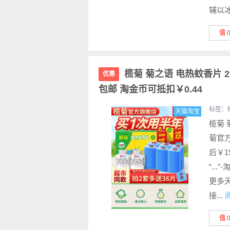
辅以冰
值
榄菊 菊之语 电热蚊香片 2
优惠
包邮 淘金币可抵扣￥0.44
标签：
天猫淘宝
榄菊 
菊官方
后￥1
“..
更多天
接...
值