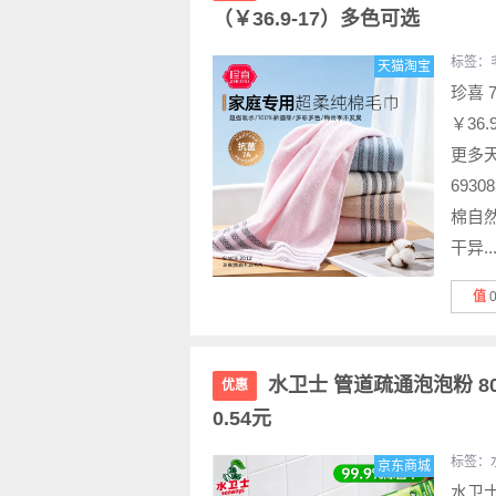
（￥36.9-17）多色可选
标签：
天猫淘宝
珍喜 
￥36
更多天
693
棉自
干异..
值
水卫士 管道疏通泡泡粉 80
优惠
0.54元
标签：
京东商城
水卫