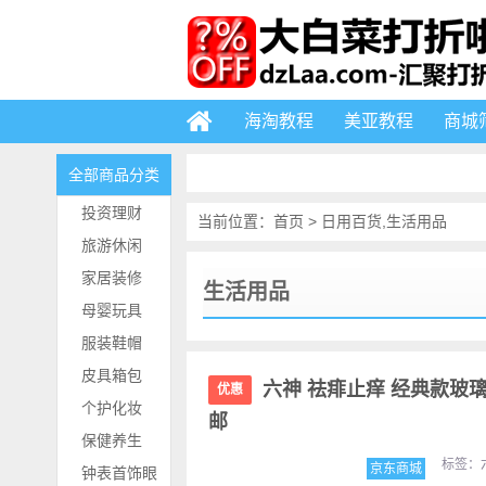
海淘教程
美亚教程
商城
全部商品分类
投资理财
当前位置：
首页
>
日用百货
,
生活用品
旅游休闲
家居装修
生活用品
母婴玩具
服装鞋帽
皮具箱包
六神 祛痱止痒 经典款玻璃瓶
优惠
个护化妆
邮
保健养生
标签：
京东商城
钟表首饰眼