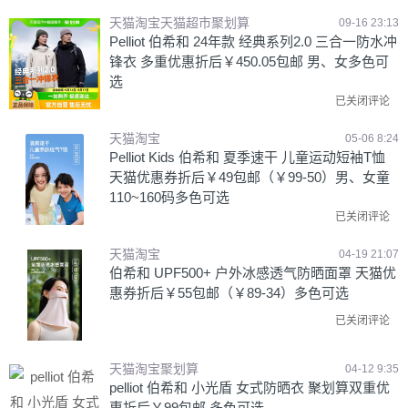
天猫淘宝天猫超市聚划算
09-16 23:13
Pelliot 伯希和 24年款 经典系列2.0 三合一防水冲
锋衣 多重优惠折后￥450.05包邮 男、女多色可
选
已关闭评论
天猫淘宝
05-06 8:24
Pelliot Kids 伯希和 夏季速干 儿童运动短袖T恤
天猫优惠券折后￥49包邮（￥99-50）男、女童
110~160码多色可选
已关闭评论
天猫淘宝
04-19 21:07
伯希和 UPF500+ 户外冰感透气防晒面罩 天猫优
惠券折后￥55包邮（￥89-34）多色可选
已关闭评论
天猫淘宝聚划算
04-12 9:35
pelliot 伯希和 小光盾 女式防晒衣 聚划算双重优
惠折后￥99包邮 多色可选