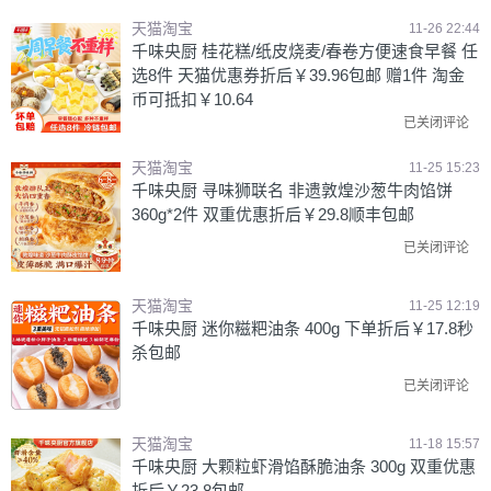
天猫淘宝
11-26 22:44
千味央厨 桂花糕/纸皮烧麦/春卷方便速食早餐 任
选8件 天猫优惠券折后￥39.96包邮 赠1件 淘金
币可抵扣￥10.64
已关闭评论
天猫淘宝
11-25 15:23
千味央厨 寻味狮联名 非遗敦煌沙葱牛肉馅饼
360g*2件 双重优惠折后￥29.8顺丰包邮
已关闭评论
天猫淘宝
11-25 12:19
千味央厨 迷你糍粑油条 400g 下单折后￥17.8秒
杀包邮
已关闭评论
天猫淘宝
11-18 15:57
千味央厨 大颗粒虾滑馅酥脆油条 300g 双重优惠
折后￥23.8包邮