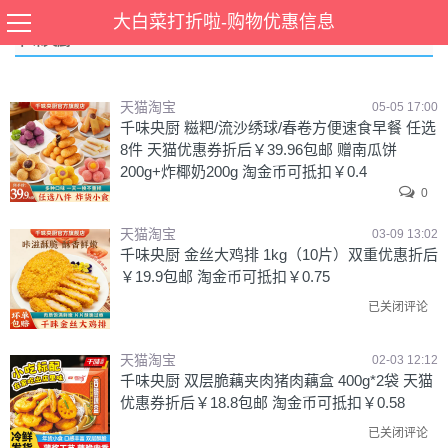
大白菜打折啦-购物优惠信息
千味央厨
天猫淘宝
05-05 17:00
千味央厨 糍粑/流沙绣球/春卷方便速食早餐 任选
8件 天猫优惠券折后￥39.96包邮 赠南瓜饼
200g+炸椰奶200g 淘金币可抵扣￥0.4
0
天猫淘宝
03-09 13:02
千味央厨 金丝大鸡排 1kg（10片）双重优惠折后
￥19.9包邮 淘金币可抵扣￥0.75
已关闭评论
天猫淘宝
02-03 12:12
千味央厨 双层脆藕夹肉猪肉藕盒 400g*2袋 天猫
优惠券折后￥18.8包邮 淘金币可抵扣￥0.58
已关闭评论