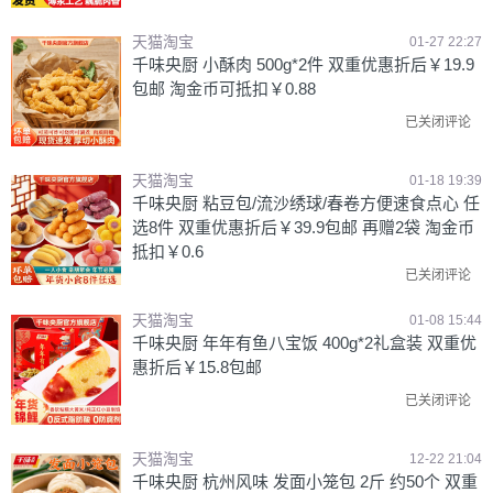
天猫淘宝
01-27 22:27
千味央厨 小酥肉 500g*2件 双重优惠折后￥19.9
包邮 淘金币可抵扣￥0.88
已关闭评论
天猫淘宝
01-18 19:39
千味央厨 粘豆包/流沙绣球/春卷方便速食点心 任
选8件 双重优惠折后￥39.9包邮 再赠2袋 淘金币
抵扣￥0.6
已关闭评论
天猫淘宝
01-08 15:44
千味央厨 年年有鱼八宝饭 400g*2礼盒装 双重优
惠折后￥15.8包邮
已关闭评论
天猫淘宝
12-22 21:04
千味央厨 杭州风味 发面小笼包 2斤 约50个 双重