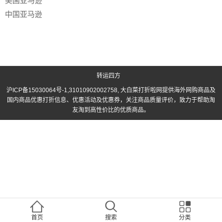
美国亚马逊
中国亚马逊
转运四方
沪ICP备15030064号-1
,31010902002758, 大白菜打折啦网提供海外网购商品及
国内商品优惠打折信息、优惠活动及优惠券，关注商品质量评价，致力于帮助淘
友淘到高性价比的优质商品。
首页
搜索
分类