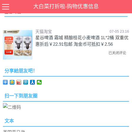
大白菜打折啦-购物优惠信息
星谷啤酒
天猫淘宝
07-05 23:16
星谷啤酒 霜城 精酿桂花小麦啤酒 1L*2桶 双重优
惠折后￥22.91包邮 淘金币可抵扣￥2.56
已关闭评论
分享給朋友吧！
扫一下到朋友圈
文本