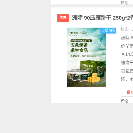
评论
洲际 90压缩饼干 250g*
优惠
标签：
天猫淘宝
洲际 
价￥8
￥14
缩饼
每包
装，4
值
评论
移动站点和APP
关
大白菜打折啦-购物优惠信息