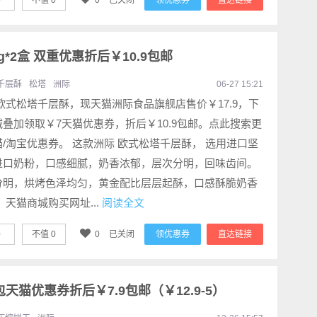
0
不值
0
0
已关闭
领优惠券
直达链接
g*2盒 双重优惠折后￥10.9包邮
千层酥
松塔
洲际
06-27 15:21
欧式松塔千层酥，现天猫洲际食品旗舰店售价￥17.9，下
减叠加领取￥7天猫优惠券，折后￥10.9包邮。点此搜索更
/淘宝优惠券。 这款洲际 欧式松塔千层酥， 选用进口坚
进口奶粉，口感细腻，奶香浓郁，层次分明，回味齿间。
分明，烘烤色泽均匀，黄金配比层层起酥，口感酥脆奶香
 天猫商城购买网址...
阅读全文
0
不值
0
0
已关闭
领优惠券
直达链接
2包天猫优惠券折后￥7.9包邮（￥12.9-5）