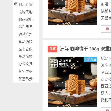
镜
加进
日用百货
浓郁
宠物天地
天猫商
数码家电
汽车用品
值
运动户外
食品酒饮
洲际 咖啡饼干 308g 双
图书音像
优惠
生活情趣
标签：
天猫淘宝
办公文具
洲际 
其它类型
￥12
优惠码券
点此
西亚
诱人
微甜不