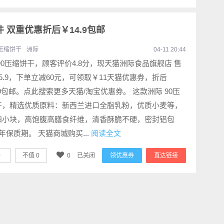
2件 双重优惠折后￥14.9包邮
压缩饼干
洲际
04-11 20:44
90压缩饼干，顾客评价4.8分，现天猫洲际食品旗舰店 售
5.9，下单立减60元，可领取￥11天猫优惠券，折后
.9包邮。点此搜索更多天猫/淘宝优惠券。 这款洲际 90压
干，精选优质原料：新西兰进口全脂乳粉，优质小麦等，
四小块，高饱腹高膳食纤维，清香酥脆不硬，密封铝包
年保质期。 天猫商城购买...
阅读全文
0
不值
0
0
已关闭
领优惠券
直达链接
注我们
联系我们
腾讯QQ
隐私政策