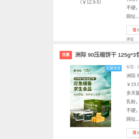
不硬
网址..
值
评论
洲际 90压缩饼干 125g*
优惠
标签：
天猫淘宝
洲际 
￥19
多天猫
乳粉
不硬
网址..
值