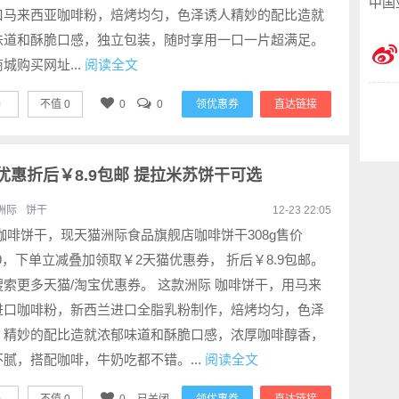
中国
口马来西亚咖啡粉，焙烤均匀，色泽诱人精妙的配比造就
味道和酥脆口感，独立包装，随时享用一口一片超满足。
城购买网址...
阅读全文
0
不值
0
0
0
领优惠券
直达链接
重优惠折后￥8.9包邮 提拉米苏饼干可选
洲际
饼干
12-23 22:05
咖啡饼干，现天猫洲际食品旗舰店咖啡饼干308g售价
.9，下单立减叠加领取￥2天猫优惠券， 折后￥8.9包邮。
搜索更多天猫/淘宝优惠券。 这款洲际 咖啡饼干，用马来
进口咖啡粉，新西兰进口全脂乳粉制作，焙烤均匀，色泽
，精妙的配比造就浓郁味道和酥脆口感，浓厚咖啡醇香，
腻，搭配咖啡，牛奶吃都不错。...
阅读全文