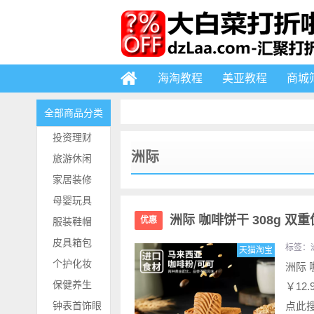
海淘教程
美亚教程
商城
全部商品分类
投资理财
洲际
旅游休闲
家居装修
母婴玩具
洲际 咖啡饼干 308g 双
优惠
服装鞋帽
皮具箱包
标签：
天猫淘宝
个护化妆
洲际 
保健养生
￥12
钟表首饰眼
点此