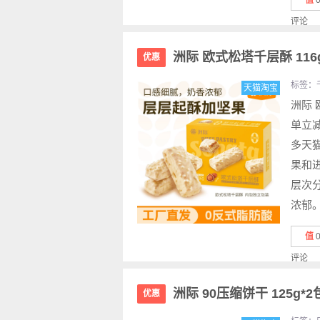
值
评论
洲际 欧式松塔千层酥 116
优惠
标签：
天猫淘宝
洲际 
单立
多天猫
果和
层次
浓郁。
值
评论
洲际 90压缩饼干 125g*
优惠