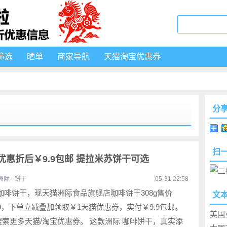
筛选
晒单
商家导航
天猫淘宝优惠券
分
扫
重优惠折后￥9.9包邮 提拉米苏饼干可选
洲际
饼干
05-31 22:58
咖啡饼干，现天猫洲际食品旗舰店咖啡饼干308g售价
文
.9，下单立减叠加领取￥1天猫优惠券，实付￥9.9包邮。
美国
搜索更多天猫/淘宝优惠券。 这款洲际 咖啡饼干，真实添