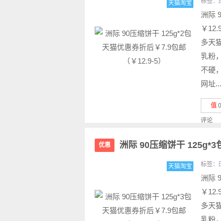
标签：
天猫淘宝
洲际 
￥12
多天猫
乳粉
不硬
网址..
值
评论
洲际 90压缩饼干 125g*
优惠
标签：
天猫淘宝
洲际 
￥12
多天猫
乳粉